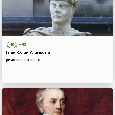
40
—
93
Гней Юлий Агрикола
римский полководец