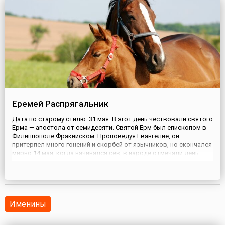
Еремей Распрягальник
Дата по старому стилю: 31 мая. В этот день чествовали святого
Ерма — апостола от семидесяти. Святой Ерм был епископом в
Филиппополе Фракийском. Проповедуя Евангелие, он
притерпел много гонений и скорбей от язычников, но скончался
мирно.14 мая, когда начинался сев, в народе отмечали день
Еремея Запашника, а 13 июня, когда сев заканчивался, наступал
день Еремея Распрягальника. Так и говорили: «Е...
Именины