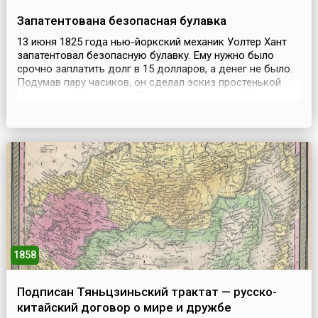
Запатентована безопасная булавка
13 июня 1825 года нью-йоркский механик Уолтер Хант
запатентовал безопасную булавку. Ему нужно было
срочно заплатить долг в 15 долларов, а денег не было.
Подумав пару часиков, он сделал эскиз простенькой
проволочной застежки. С одного конца у нее была
кольцевая пружинка, а с другого пластинчатый замочек
(«приемничек») для кончика иглы. И тут же продал права
на своё изобретение за 400 долларов....
1858
Подписан Тяньцзиньский трактат — русско-
китайский договор о мире и дружбе