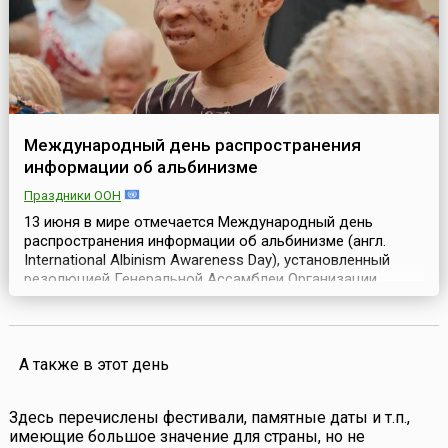
Международный день распространения
информации об альбинизме
Праздники ООН
13 июня в мире отмечается Международный день
распространения информации об альбинизме (англ.
International Albinism Awareness Day), установленный
резолюцией Генеральной Ассамблеи Организации
Объединенных Наций (A/RES/69/170) от 18 декабря 2014
года. Начиная с 2015 года его решено отмечать
ежегодно.Альбинизм представляет собой редкое,
незаразное, генетически наследуемое различие,
А также в этот день
присутствующее...
Здесь перечислены фестивали, памятные даты и т.п.,
имеющие большое значение для страны, но не