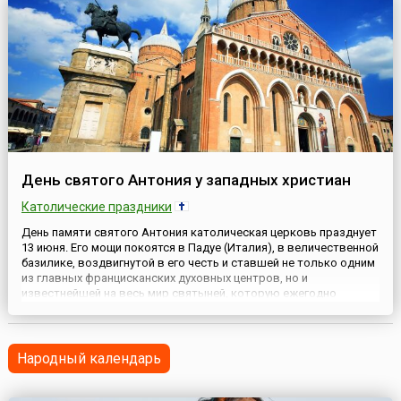
День святого Антония у западных христиан
Католические праздники
День памяти святого Антония католическая церковь празднует
13 июня. Его мощи покоятся в Падуе (Италия), в величественной
базилике, воздвигнутой в его честь и ставшей не только одним
из главных францисканских духовных центров, но и
известнейшей на весь мир святыней, которую ежегодно
посещают миллионы паломников. Святой Антоний Падуанский
(St. Anthony of Padua) — несомненно, один из самых любимы...
Народный календарь