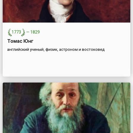
1773
—
1829
Томас Юнг
английский ученый, физик, астроном и востоковед