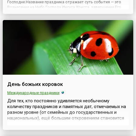
Господне.Название праздника отражает суть события — это
Вознесение на Небо Господа Иисуса Христа, завершение Его
земного служения. Число 40 — не случайное, а несущее смысл.
Во всей Священной истории это было время окончания вели...
День божьих коровок
Международные праздники
Для тех, кто постоянно удивляется необычному
количеству праздников и памятных дат, отмечаемых на
разном уровне (от семейных до государственных и
национальных), ещё большим откровением становится
число календарных дат, посвящённых самым
разнообразным культурным явлениям, традициям,
предметам быта, кулинарным изобретениям и т.д.