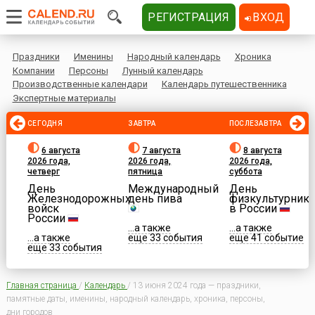
РЕГИСТРАЦИЯ
ВХОД
Праздники
Именины
Народный календарь
Хроника
Компании
Персоны
Лунный календарь
Производственные календари
Календарь путешественника
Экспертные материалы
СЕГОДНЯ
ЗАВТРА
ПОСЛЕЗАВТРА
6 августа
7 августа
8 августа
2026 года,
2026 года,
2026 года,
четверг
пятница
суббота
День
Международный
День
Железнодорожных
день пива
физкультурника
войск
в России
России
...а также
...а также
...а также
еще 33 события
еще 41 событие
еще 33 события
Главная страница
/
Календарь
/
13 июня 2024 года — праздники,
памятные даты, именины, народный календарь, хроника, персоны,
дни городов