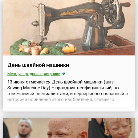
Немало подобных дат посвящено представителям
животного мира. Ряд из них...
День швейной машинки
Международные праздники
13 июня отмечается День швейной машинки (англ.
Sewing Machine Day) – праздник неофициальный, но
отмечаемый специалистами, и неразрывно связанный с
историей появления этого изобретения, ставшего
частью промышленной революции и позволившего
сделать переворот не только в сфере лёгкой
промышленности, но и в быту большинства
домохозяек.Споры о том, какую дату считать Днём
рождения швейной машинки н...