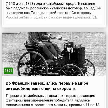
(1) 13 июня 1858 года в китайском городе Тяньцзине
был подписан российско-китайский договор, вошедший
в историю как Тяньцзиньский трактат. Со стороны
России он был подписан русским вице-адмиралом Е.В.
Путятиным, с китайской стороны — уполномоченными
богдыхана Гуйлянем и Хуашаном.Документ состоял из
12 статей. Он подтверждал мир и дружбу между двумя
странами, и гарантировал личную безопасность ...
1895
Во Франции завершились первые в мире
автомобильные гонки на скорость
Первые автомобильные гонки, в которых решающим
фактором для определения победителя являлась
максимальная скорость его машины, прошли с 11 по 13