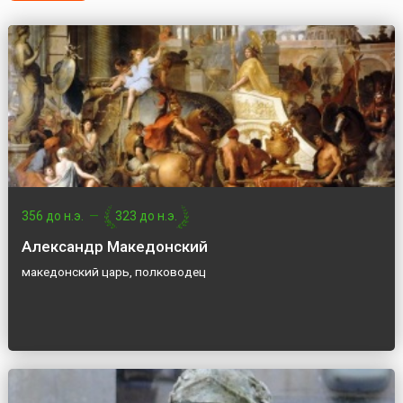
356 до н.э.
—
323 до н.э.
Александр Македонский
македонский царь, полководец