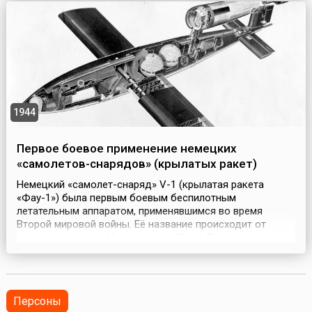
гальванокопии шедевров мирового искусства,
иллюстрир...
1944
Первое боевое применение немецких
«самолетов-снарядов» (крылатых ракет)
Немецкий «самолет-снаряд» V-1 (крылатая ракета
«Фау-1») была первым боевым беспилотным
летательным аппаратом, применявшимся во время
Второй мировой войны. Её название происходит от
немецкого слова «Vergeltungswaffe» («Оружие
возмездия»). Проект этого предмета вооружения был
совместной разработкой конструкторов Роберта
Луссера (служащего фирмы Fieseler) и Фрица Госслау
(работавшего в фирме Argu...
Персоны