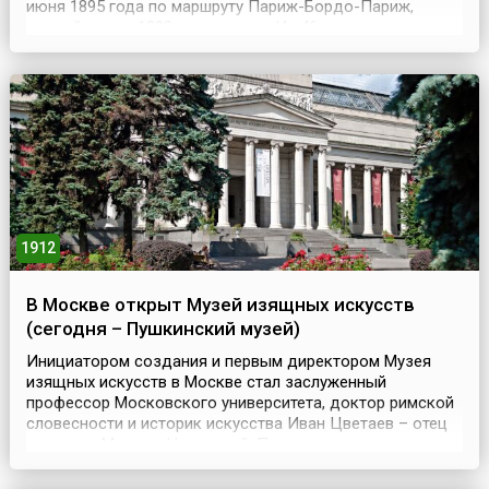
июня 1895 года по маршруту Париж-Бордо-Париж,
длиной около 1200 километров. Из 46 участников,
взявших старт в этих состязаниях, 29 использовали
автомобили с бензиновыми двигателями, 15 – с
паровым и только 2 – с электрическими. Победителем
состязаний с...
1912
В Москве открыт Музей изящных искусств
(сегодня – Пушкинский музей)
Инициатором создания и первым директором Музея
изящных искусств в Москве стал заслуженный
профессор Московского университета, доктор римской
словесности и историк искусства Иван Цветаев – отец
поэтессы Марины Цветаевой. По его замыслу, помимо
оригинальных экспонатов, в музее должны были также
содержаться гипсовые слепки, макеты, живописные и