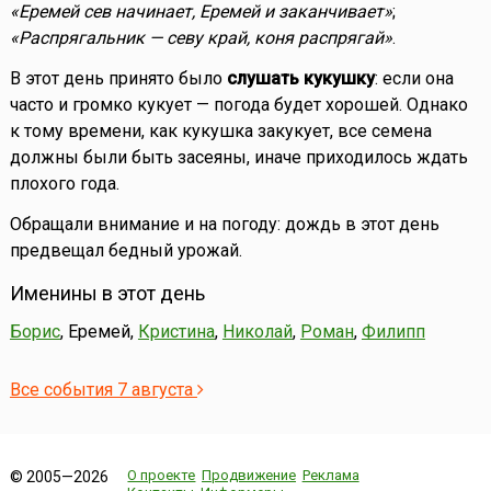
«Еремей сев начинает, Еремей и заканчивает»
;
«Распрягальник — севу край, коня распрягай»
.
В этот день принято было
слушать кукушку
: если она
часто и громко кукует — погода будет хорошей. Однако
к тому времени, как кукушка закукует, все семена
должны были быть засеяны, иначе приходилось ждать
плохого года.
Обращали внимание и на погоду: дождь в этот день
предвещал бедный урожай.
Именины в этот день
Борис
, Еремей,
Кристина
,
Николай
,
Роман
,
Филипп
Все события 7 августа
О проекте
Продвижение
Реклама
© 2005—2026