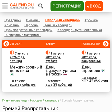
РЕГИСТРАЦИЯ
ВХОД
Праздники
Именины
Народный календарь
Хроника
Компании
Персоны
Лунный календарь
Производственные календари
Календарь путешественника
Экспертные материалы
СЕГОДНЯ
ЗАВТРА
ПОСЛЕЗАВТРА
7 августа
8 августа
9 августа
2026 года,
2026 года,
2026 года,
пятница
суббота
воскресенье
Международный
День
День
день пива
физкультурника
строителя
в России
...а также
...а также
...а также
еще 42 события
еще 33 события
еще 39 событий
Главная страница
/
Народный календарь
/
Еремей Распрягальник
Еремей Распрягальник