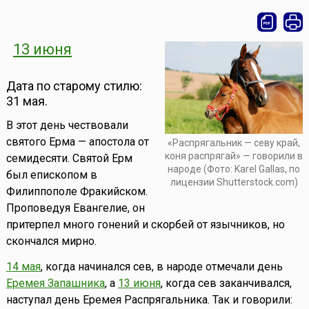
13 июня
Дата по старому стилю:
31 мая.
В этот день чествовали
святого Ерма — апостола от
«Распрягальник — севу край,
коня распрягай» — говорили в
семидесяти. Святой Ерм
народе (Фото: Karel Gallas, по
был епископом в
лицензии Shutterstock.com)
Филиппополе Фракийском.
Проповедуя Евангелие, он
притерпел много гонений и скорбей от язычников, но
скончался мирно.
14 мая
, когда начинался сев, в народе отмечали день
Еремея Запашника
, а
13 июня
, когда сев заканчивался,
наступал день Еремея Распрягальника. Так и говорили: