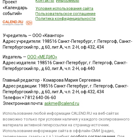
Контакты
Информеры
Проект
«Календарь
Условия использования сайта
событий»
Пользовательское соглашение
Политика конфиденциальности
Учредитель — ООО «Квантор»
Адрес учредителя: 198516 Санкт-Петербург, г. Петергоф, Санкт-
Петербургский пр., д.60, лит.А, ч.п. 2-Н, оф.432, 434
Издатель —
ООО «МЕДИО»
Адрес издателя: 198516 Санкт-Петербург, г. Петергоф, Санкт-
Петербургский пр., д.60, лит.А, ч.п. 2-Н, оф.440
Главный редактор - Комарова Мария Сергеевна
Адрес редакции:
198516
Санкт-Петербург, г. Петергоф
,
Санкт-
Петербургский пр., д.60, лит.А, ч.п. 2-Н, оф.432, 434
Телефон:
+7 812 640-06-60
Электронная почта:
askme@calend.ru
Использование любой информации CALEND.RU на веб-сайтах
возможно только при условии наличия у каждого скопированного
материала активной гиперссылки на страницу-источник.
Использование информации сайта в оффлайн-СМИ (радио,
телевидение, газеты и т.п.) требует
особого согласования
. Для