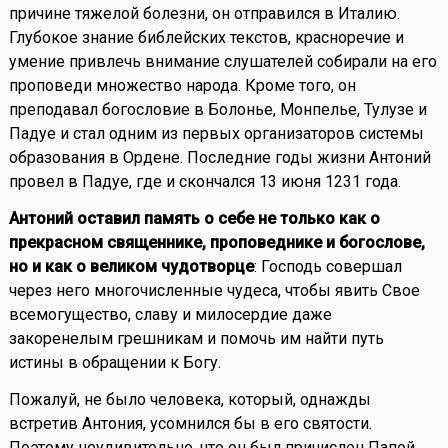
причине тяжелой болезни, он отправился в Италию.
Глубокое знание библейских текстов, красноречие и
умение привлечь внимание слушателей собирали на его
проповеди множество народа. Кроме того, он
преподавал богословие в Болонье, Монпелье, Тулузе и
Падуе и стал одним из первых организаторов системы
образования в Ордене. Последние годы жизни Антоний
провел в Падуе, где и скончался 13 июня 1231 года.
Антоний оставил память о себе не только как о
прекрасном священнике, проповеднике и богослове,
но и как о великом чудотворце
: Господь совершал
через него многочисленные чудеса, чтобы явить Свое
всемогущество, славу и милосердие даже
закоренелым грешникам и помочь им найти путь
истины в обращении к Богу.
Пожалуй, не было человека, который, однажды
встретив Антония, усомнился бы в его святости.
Поэтому неудивительно, что он был причислен Папой