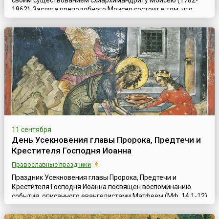
своим существованием схиархимандриту Моисею (1782-
1862). Заслуга преподобного Моисея состоит в том, что
именно благодаря ему, его совместной работе со старцами
Львом и Макарием, стало возможным не только внешнее
благоустройство Оптиной Пустыни, но и самый ее духовный
расцвет.Когда преподобный Моисей после основания им
Оптинского скита сдела...
11 сентября
День Усекновения главы Пророка, Предтечи и
Крестителя Господня Иоанна
Православные праздники
Праздник Усекновения главы Пророка, Предтечи и
Крестителя Господня Иоанна посвящен воспоминанию
события, описанного евангелистами Матфеем (Мф. 14:1-12)
и Марком (Мк. 6:14-29). Святой Иоанн Креститель был
заключен в темницу Иродом Антипой, правителем