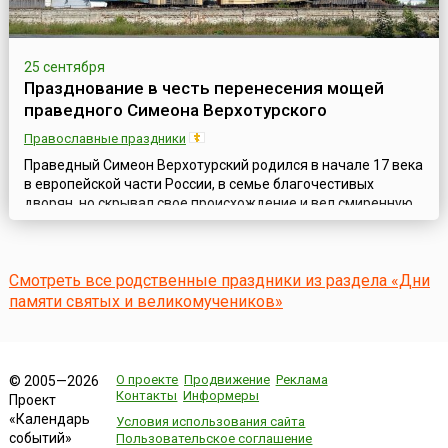
25 сентября
Празднование в честь перенесения мощей
праведного Симеона Верхотурского
Православные праздники
Праведный Симеон Верхотурский родился в начале 17 века
в европейской части России, в семье благочестивых
дворян, но скрывал свое происхождение и вел смиренную
жизнь бедняка. Он хорошо умел шить шубы и, обходя села,
работал в домах у крестьян, не принимая за труды
никакого вознаграждения. Чтобы избежать похвал за свою
Смотреть все родственные праздники из раздела «Дни
работу, праведный Симеон оставлял ее незавершенной и
уходил от заказчиков. За это...
памяти святых и великомучеников»
О проекте
Продвижение
Реклама
© 2005—2026
Контакты
Информеры
Проект
«Календарь
Условия использования сайта
событий»
Пользовательское соглашение