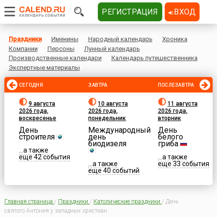
РЕГИСТРАЦИЯ
ВХОД
Праздники
Именины
Народный календарь
Хроника
Компании
Персоны
Лунный календарь
Производственные календари
Календарь путешественника
Экспертные материалы
СЕГОДНЯ
ЗАВТРА
ПОСЛЕЗАВТРА
9 августа
10 августа
11 августа
2026 года,
2026 года,
2026 года,
воскресенье
понедельник
вторник
День
Международный
День
строителя
день
белого
биодизеля
гриба
...а также
еще 42 события
...а также
...а также
еще 33 события
еще 40 событий
Главная страница
/
Праздники
/
Католические праздники
/
День
святого Антония у западных христиан