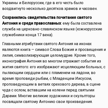
Украины и Белоруссии, где в его честь было
воздвигнуто несколько десятков храмов и часовен.
Сохранились свидетельства почитания святого
Антония и среди православных
: ему была составлена
служба на церковно-славянском языке (южнорусские
служебники конца 17 века).
Главными атрибутами святого Антония на иконах
являются книга — символ Слова Божия и просвещения и
лилия, символизирующая целомудрие. Кроме того,
иконография Антония во многом отражает события из
жития святого: его изображают исцеляющим больных, с
пылающим сердцем или с пламенем на ладони, во
время проповеди рыбам, с Младенцем Иисусом,
проповедующим в ветвях орехового дерева, в сцене
чуда с ослом, вставшим на колени перед святыми
Дарами. Многие великие художники и скульпторы
посвящали святому Антонию свои произведения.