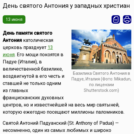
День святого Антония у западных христиан
13 июня
День памяти святого
Антония
католическая
церковь празднует
13
июня
. Его мощи покоятся в
Падуе (Италия), в
величественной базилике,
Базилика Святого Антония в
воздвигнутой в его честь и
Падуе, Италия (Фото: Mikadun,
ставшей не только одним
по лицензии
из главных
Shutterstock.com)
францисканских духовных
центров, но и известнейшей на весь мир святыней,
которую ежегодно посещают миллионы паломников.
Святой Антоний Падуанский (St. Anthony of Padua) —
несомненно, один из самых любимых и широко