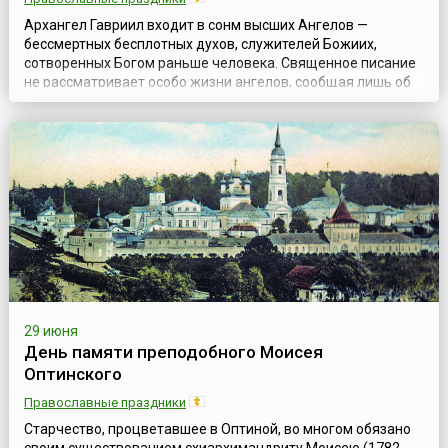
Архангел Гавриил входит в сонм высших Ангелов —
бессмертных бесплотных духов, служителей Божиих,
сотворенных Богом раньше человека. Священное писание
не рассматривает особо жизни ангелов, сообщая лишь об
их явлениях людям; вера Христова, направляющая все
силы человеческого ума и сердца к Богу, также не
углубляется в область ангелологии. Ангелы были
сотворены Богом свободными существами. Часть ...
29 июня
День памяти преподобного Моисея
Оптинского
Православные праздники
Старчество, процветавшее в Оптиной, во многом обязано