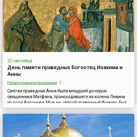
Галилеи, потому что открыто обличал Ирода за то, что,
оставив законную жену, дочь аравийского царя Арефы, он
беззаконно сожительствовал с Иродиадо...
22 сентября
День памяти праведных Богоотец Иоакима и
Анны
Православные праздники
Святая праведная Анна была младшей дочерью
священника Матфана, происходившего из колена Левина
из рода Ааронова. Муж ее, святой праведный Иоаким, был
родом из колена Иудина, из дома царя Давида. По
древнему обетованию, из рода Давидова должен был
произойти Мессия. Супруги жили в Назарете Галилейском.
Ежегодно они отдавали две трети своих доходов в
Иерусалимский храм и бедным. По особому Промыслу Б...