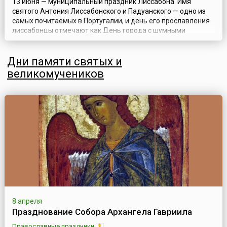
13 июня — муниципальный праздник Лиссабона. Имя
святого Антония Лиссабонского и Падуанского — одно из
самых почитаемых в Португалии, и день его прославления
лиссабонцы отмечают как День города с шумными
гуляньями и неудержимым весельем. Традиции
лиссабонского прославления святого Антония восходят к
Дни памяти святых и
18 веку. Церковь его имени напротив Кафедрального
собора в Лиссабоне (где, по преданию, жили...
великомучеников
8 апреля
Празднование Собора Архангела Гавриила
Православные праздники