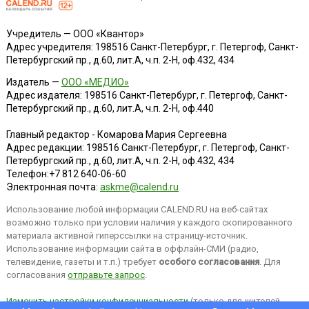
Учредитель — ООО «Квантор»
Адрес учредителя: 198516 Санкт-Петербург, г. Петергоф, Санкт-
Петербургский пр., д.60, лит.А, ч.п. 2-Н, оф.432, 434
Издатель —
ООО «МЕДИО»
Адрес издателя: 198516 Санкт-Петербург, г. Петергоф, Санкт-
Петербургский пр., д.60, лит.А, ч.п. 2-Н, оф.440
Главный редактор - Комарова Мария Сергеевна
Адрес редакции:
198516
Санкт-Петербург, г. Петергоф
,
Санкт-
Петербургский пр., д.60, лит.А, ч.п. 2-Н, оф.432, 434
Телефон:
+7 812 640-06-60
Электронная почта:
askme@calend.ru
Использование любой информации CALEND.RU на веб-сайтах
возможно только при условии наличия у каждого скопированного
материала активной гиперссылки на страницу-источник.
Использование информации сайта в оффлайн-СМИ (радио,
телевидение, газеты и т.п.) требует
особого согласования
. Для
согласования
отправьте запрос
.
Изменить настройки конфиденциальности
(только для жителей