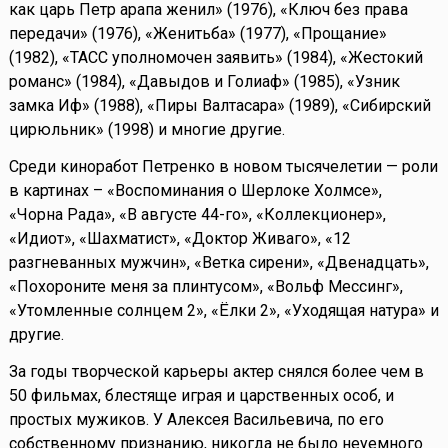
как царь Петр арапа женил» (1976), «Ключ без права
передачи» (1976), «Женитьба» (1977), «Прощание»
(1982), «ТАСС уполномочен заявить» (1984), «Жестокий
романс» (1984), «Давыдов и Голиаф» (1985), «Узник
замка Иф» (1988), «Пиры Валтасара» (1989), «Сибирский
цирюльник» (1998) и многие другие.
Среди киноработ Петренко в новом тысячелетии — роли
в картинах – «Воспоминания о Шерлоке Холмсе»,
«Чорна Рада», «В августе 44-го», «Коллекционер»,
«Идиот», «Шахматист», «Доктор Живаго», «12
разгневанных мужчин», «Ветка сирени», «Двенадцать»,
«Похороните меня за плинтусом», «Вольф Мессинг»,
«Утомленные солнцем 2», «Ёлки 2», «Уходящая натура» и
другие.
За годы творческой карьеры актер снялся более чем в
50 фильмах, блестяще играя и царственных особ, и
простых мужиков. У Алексея Васильевича, по его
собственному признанию, никогда не было неуемного