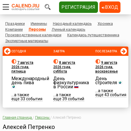
РЕГИСТРАЦИЯ
ВХОД
Праздники
Именины
Народный календарь
Хроника
Компании
Персоны
Лунный календарь
Производственные календари
Календарь путешественника
Экспертные материалы
СЕГОДНЯ
ЗАВТРА
ПОСЛЕЗАВТРА
7 августа
8 августа
9 августа
2026 года,
2026 года,
2026 года,
пятница
суббота
воскресенье
Международный
День
День
день пива
физкультурника
строителя
в России
...а также
...а также
...а также
еще 43 события
еще 33 события
еще 39 событий
Главная страница
/
Персоны
/
Алексей Петренко
Алексей Петренко