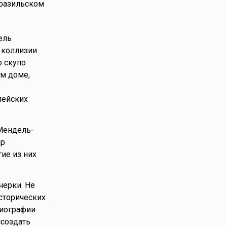
бразильском
ель
 коллизии
о скупо
ом доме,
пейских
Мендель-
ар
ие из них
черки. Не
сторических
биографии
создать