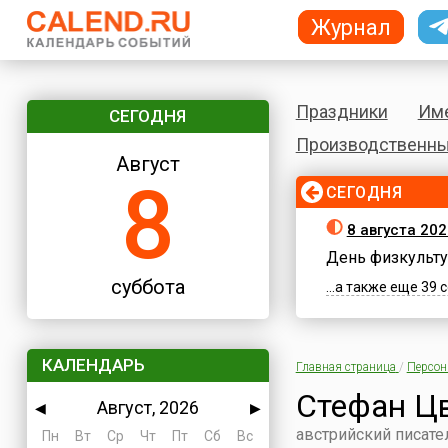
Журнал
Праздники
Им
СЕГОДНЯ
Производственны
Август
8
СЕГОДНЯ
8 августа 202
День физкульту
суббота
...а также еще 39
КАЛЕНДАРЬ
Главная страница
/
Персо
Стефан Ц
Август, 2026
◀
▶
австрийский писате
Пн
Вт
Ср
Чт
Пт
Сб
Вс