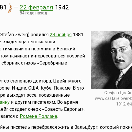
81
—
22 февраля
1942
84 года назад
 Stefan Zweig) родился
28 ноября
1881
ье владельца текстильной
 гимназии он поступил в Венский
нтом начинает интересоваться поэзией
 сборник стихов «Серебряные
т со степенью доктора, Цвейг много
опе, Индии, США, Кубе, Панаме. В это
Стефан Цвейг
ера выходят эссе, посвященные
www.castalie.over-b
анну
и другим писателям. Во время
1912,
йг создает очерк «Совесть Европы»,
вается о
Ромене Роллане
.
йны писатель перебрался жить в Зальцбург, который покин