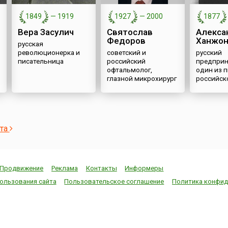
1849
—
1919
1927
—
2000
1877
Вера Засулич
Святослав
Алекса
Федоров
Ханжон
русская
революционерка и
советский и
русский
писательница
российский
предприн
офтальмолог,
один из 
глазной микрохирург
российск
кинопро
ста
Продвижение
Реклама
Контакты
Информеры
ользования сайта
Пользовательское соглашение
Политика конфид