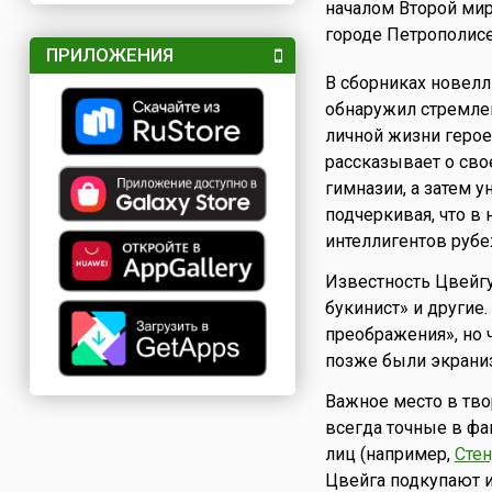
началом Второй мир
городе Петрополисе
ПРИЛОЖЕНИЯ
В сборниках новелл
обнаружил стремлен
личной жизни герое
рассказывает о сво
гимназии, а затем у
подчеркивая, что в 
интеллигентов рубе
Известность Цвейгу
букинист» и другие
преображения», но 
позже были экрани
Важное место в тво
всегда точные в фа
лиц (например,
Сте
Цвейга подкупают 