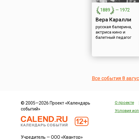
1889
—
1972
Вера Каралли
русская балерина,
актриса кино и
балетный педагог
Все события 8 авгу
О проекте
© 2005—2026 Проект «Календарь
событий»
Условия исп
Учредитель — ООО «Квантор»