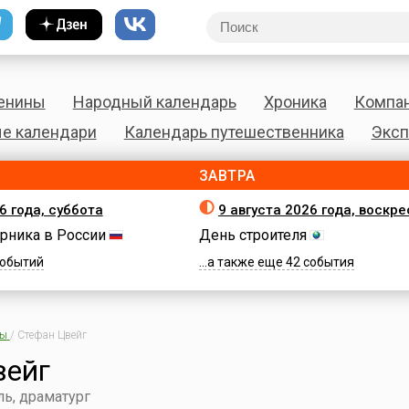
енины
Народный календарь
Хроника
Компа
е календари
Календарь путешественника
Эксп
ЗАВТРА
6 года, суббота
9 августа 2026 года, воскр
рника в России
День строителя
 событий
...а также еще 42 события
ны
/
Стефан Цвейг
вейг
ль, драматург