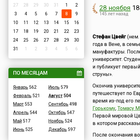
27
28
29
30
31
1
2
28 ноября
18
3
4
5
6
7
8
9
145 лет назад
10
11
12
13
14
15
16
17
18
19
20
21
22
23
Стефан Цвейг
(нем.
24
25
26
27
28
29
30
года в Вене, в сем
31
1
2
3
4
5
6
мануфактуры. После
университет. Студе
и публикует первый
ПО МЕСЯЦАМ
струны».
Окончив университе
Январь
562
Июль
579
путешествует по Евр
Февраль
521
Август
504
время из-под его п
Март
553
Сентябрь
498
Горькому
,
Томасу М
Апрель
544
Октябрь
547
Первой мировой Цве
Май
517
Ноябрь
524
в котором рассказы
Июнь
525
Декабрь
597
После окончания во