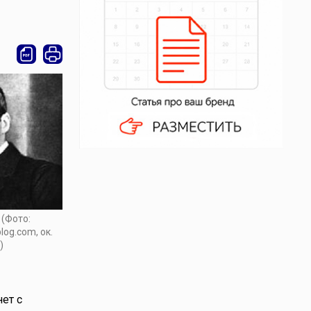
 (Фото:
log.com, ок.
)
ет с