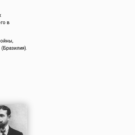
х
го в
войны,
 (Бразилия).