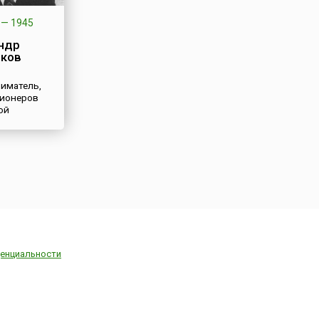
—
1945
ндр
ков
иматель,
пионеров
ой
мышленности
енциальности