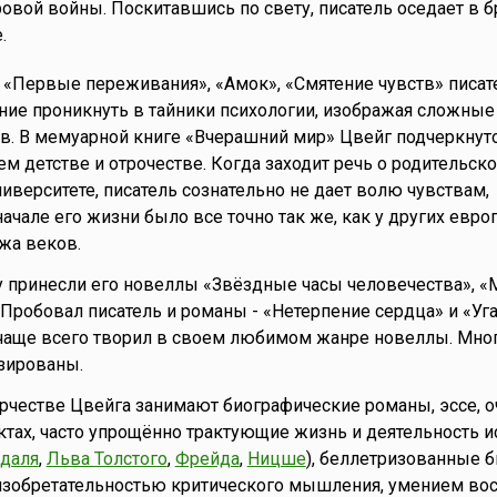
овой войны. Поскитавшись по свету, писатель оседает в 
.
 «Первые переживания», «Амок», «Смятение чувств» писат
ие проникнуть в тайники психологии, изображая сложные
в. В мемуарной книге «Вчерашний мир» Цвейг подчеркнут
ем детстве и отрочестве. Когда заходит речь о родительск
ниверситете, писатель сознательно не дает волю чувствам,
начале его жизни было все точно так же, как у других евро
жа веков.
 принесли его новеллы «Звёздные часы человечества», «
. Пробовал писатель и романы - «Нетерпение сердца» и «Уг
чаще всего творил в своем любимом жанре новеллы. Мног
зированы.
рчестве Цвейга занимают биографические романы, эссе, о
ктах, часто упрощённо трактующие жизнь и деятельность и
ндаля
,
Льва Толстого
,
Фрейда
,
Ницше
), беллетризованные 
изобретательностью критического мышления, умением вос