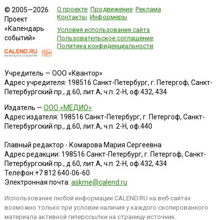
О проекте
Продвижение
Реклама
© 2005—2026
Контакты
Информеры
Проект
«Календарь
Условия использования сайта
событий»
Пользовательское соглашение
Политика конфиденциальности
Учредитель — ООО «Квантор»
Адрес учредителя: 198516 Санкт-Петербург, г. Петергоф, Санкт-
Петербургский пр., д.60, лит.А, ч.п. 2-Н, оф.432, 434
Издатель —
ООО «МЕДИО»
Адрес издателя: 198516 Санкт-Петербург, г. Петергоф, Санкт-
Петербургский пр., д.60, лит.А, ч.п. 2-Н, оф.440
Главный редактор - Комарова Мария Сергеевна
Адрес редакции:
198516
Санкт-Петербург, г. Петергоф
,
Санкт-
Петербургский пр., д.60, лит.А, ч.п. 2-Н, оф.432, 434
Телефон:
+7 812 640-06-60
Электронная почта:
askme@calend.ru
Использование любой информации CALEND.RU на веб-сайтах
возможно только при условии наличия у каждого скопированного
материала активной гиперссылки на страницу-источник.