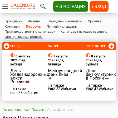
РЕГИСТРАЦИЯ
ВХОД
Праздники
Именины
Народный календарь
Хроника
Компании
Персоны
Лунный календарь
Производственные календари
Календарь путешественника
Экспертные материалы
СЕГОДНЯ
ЗАВТРА
ПОСЛЕЗАВТРА
6 августа
7 августа
8 августа
2026 года,
2026 года,
2026 года,
четверг
пятница
суббота
День
Международный
День
Железнодорожных
день пива
физкультурника
войск
в России
России
...а также
...а также
...а также
еще 33 события
еще 41 событие
еще 33 события
Главная страница
/
Персоны
/
Артур Шопенгауэр