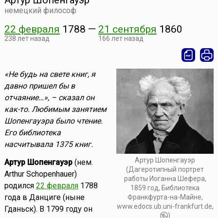
Артур Шопенгауэр
немецкий философ
22 февраля
1788
—
21 сентября
1860
238 лет назад
166 лет назад
«Не будь на свете книг, я
давно пришел бы в
отчаяние…», – сказал он
как-то. Любимым занятием
Шопенгауэра было чтение.
Его библиотека
насчитывала 1375 книг.
Артур Шопенгауэр
Артур Шопенгауэр
(нем.
(Дагеротипный портрет
Arthur Schopenhauer)
работы Иоганна Шефера,
родился
22 февраля
1788
1859 год, Библиотека
года в Данциге (ныне
Франкфурта-на-Майне,
www.edocs.ub.uni-frankfurt.de,
Гданьск). В 1799 году он
)