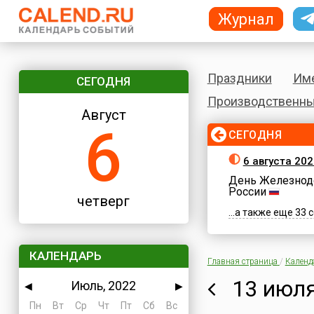
Журнал
Праздники
Им
СЕГОДНЯ
Производственны
Август
6
СЕГОДНЯ
6 августа 202
День Железнод
России
четверг
...а также еще 33
КАЛЕНДАРЬ
Главная страница
/
Календ
13 июля
Июль, 2022
◀
▶
Пн
Вт
Ср
Чт
Пт
Сб
Вс