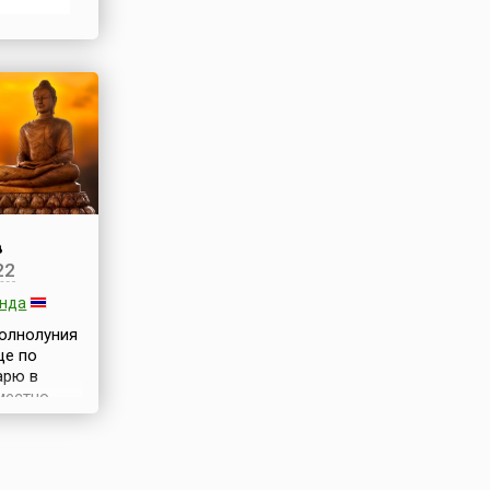
 совсем
я
в
22
анда
полнолуния
це по
арю в
местно
н из самых
ских
саха
ха пуджа