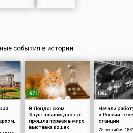
ные события в истории
1871
1882
рия
В Лондонском
Начали работ
Хрустальном дворце
в России тел
архом,
прошла первая в мире
станции
в
выставка кошек
25 сентября 188