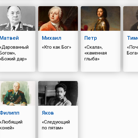
Матвей
Михаил
Петр
Тим
«Дарованный
«Кто как Бог»
«Скала»,
«Поч
Богом»,
«каменная
Бога
«Божий дар»
глыба»
Филипп
Яков
«Любящий
«Следующий
коней»
по пятам»