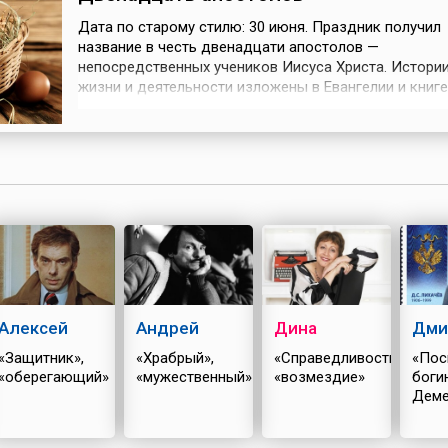
Дата по старому стилю: 30 июня. Праздник получил
название в честь двенадцати апостолов —
непосредственных учеников Иисуса Христа. Истории
жизни и деятельности изложены в Евангелии и книге
«Деяния святых апостолов».В число двенадцати уче
призванных Иисусом, входили: братья Петр (он же С
Андрей, Иоанн Богослов и его брат Иаков Заведеев,
Варфоломей, Матфей (бывший мытарь, ...
Алексей
Андрей
Дина
Дми
«Защитник»,
«Храбрый»,
«Справедливость»,
«Пос
«оберегающий»
«мужественный»
«возмездие»
боги
Деме