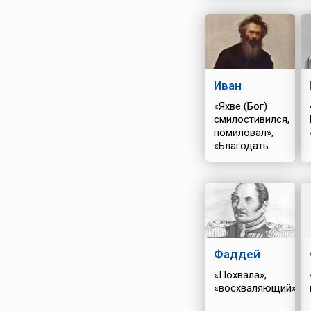
Иван
«Яхве (Бог)
смилостивился,
помиловал»,
«Благодать
Божия»
Фаддей
«Похвала»,
«восхваляющий»