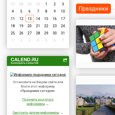
27
28
29
30
1
2
3
Праздники
4
5
6
7
8
9
10
11
12
13
14
15
16
17
18
19
20
21
22
23
24
25
26
27
28
29
30
31
1
2
3
4
5
6
7
Установите на Вашем сайте или
блоге этот информер
«Праздники сегодня»
.
Получить код этого
информера
→
Смотреть другие информеры
→