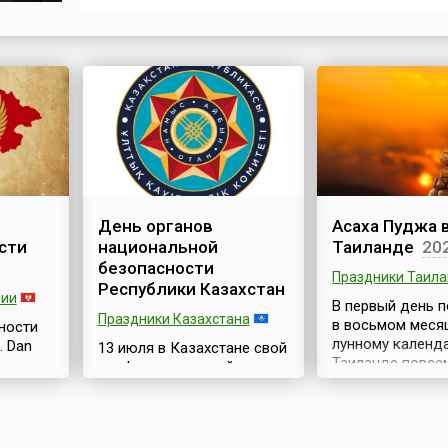
историей.Усадьба Гребнево – исторический объект
культурного наследия федерального значения. Еще
недавно здесь было запустение и разруха. А сегодн
Гребнево возрождается.13 июля 2...
День органов
Асаха Пуджа 
сти
национальной
Таиланде
20
безопасности
Праздники Таил
Республики Казахстан
рии
В первый день 
Праздники Казахстана
в восьмом меся
ности
лунному календ
. Dan
13 июля в Казахстане свой
Таиланде повсе
профессиональный
отмечается оди
праздник отмечают
важных буддист
ии, дата
сотрудники органов
праздников — А
ана
национальной
Пуджа или Асал
инам.
безопасности Республики,