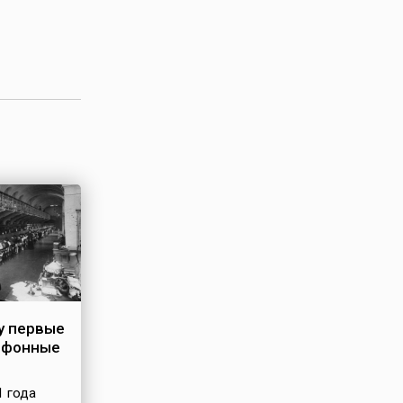
у первые
ефонные
1 года