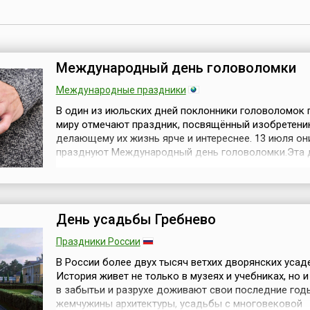
Международный день головоломки
Международные праздники
В один из июльских дней поклонники головоломок 
миру отмечают праздник, посвящённый изобретени
делающему их жизнь ярче и интереснее. 13 июля он
празднуют Международный день головоломки.Эта 
приурочена ко дню рождения Эрнё Рубика (венг. Ern
— венгерского архитектора и дизайнера, родившего
июля 1944 года и получившего мировую известность
изобретение, которое о...
День усадьбы Гребнево
Праздники России
В России более двух тысяч ветхих дворянских усад
История живет не только в музеях и учебниках, но и
в забытьи и разрухе доживают свои последние год
жемчужины архитектуры, усадьбы с многовековой