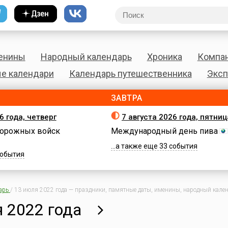
енины
Народный календарь
Хроника
Компа
е календари
Календарь путешественника
Эксп
ЗАВТРА
6 года, четверг
7 августа 2026 года, пятниц
орожных войск
Международный день пива
...а также еще 33 события
 события
арь
/
13 июля 2022 года — праздники, памятные даты, именины, народный календ
 2022 года