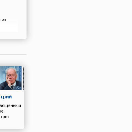
 их
ников,
имон) и
 Филипп,
трий
вященный
не
тре»