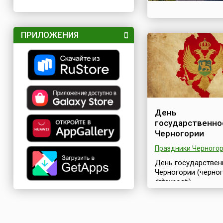
ПРИЛОЖЕНИЯ
День
государственно
Черногории
Праздники Черного
День государствен
Черногории (черног
državnosti) —
государственный
праздник Черногор
для которого выбр
сразу по двум прич