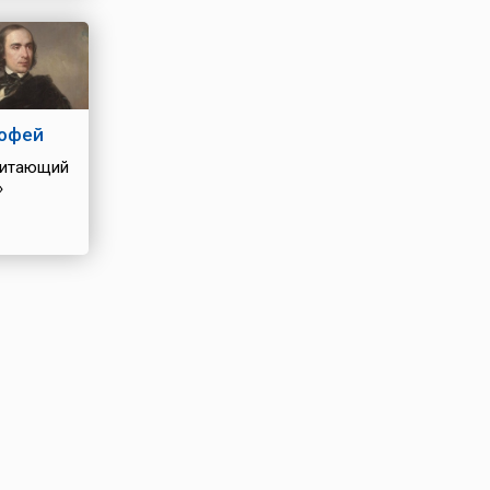
офей
итающий
»