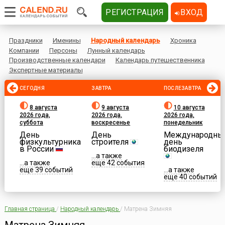
РЕГИСТРАЦИЯ
ВХОД
Праздники
Именины
Народный календарь
Хроника
Компании
Персоны
Лунный календарь
Производственные календари
Календарь путешественника
Экспертные материалы
СЕГОДНЯ
ЗАВТРА
ПОСЛЕЗАВТРА
8 августа
9 августа
10 августа
2026 года,
2026 года,
2026 года,
суббота
воскресенье
понедельник
День
День
Международны
физкультурника
строителя
день
в России
биодизеля
...а также
...а также
еще 42 события
еще 39 событий
...а также
еще 40 событий
Главная страница
/
Народный календарь
/
Матрена Зимняя