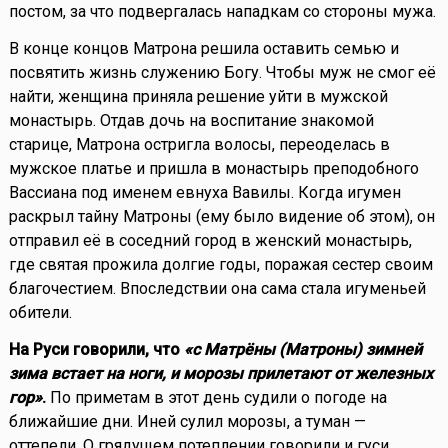
постом, за что подвергалась нападкам со стороны мужа.
В конце концов Матрона решила оставить семью и
посвятить жизнь служению Богу. Чтобы муж не смог её
найти, женщина приняла решение уйти в мужской
монастырь. Отдав дочь на воспитание знакомой
старице, Матрона остригла волосы, переоделась в
мужское платье и пришла в монастырь преподобного
Вассиана под именем евнуха Вавилы. Когда игумен
раскрыл тайну Матроны (ему было видение об этом), он
отправил её в соседний город в женский монастырь,
где святая прожила долгие годы, поражая сестер своим
благочестием. Впоследствии она сама стала игуменьей
обители.
На Руси говорили, что
«с Матрёны (Матроны) зимней
зима встает на ноги, и морозы прилетают от железных
гор»
.
По приметам в этот день судили о погоде на
ближайшие дни. Иней сулил морозы, а туман —
оттепели. О грядущем потеплении говорили и гуси,