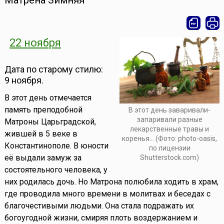
Матрена Зимняя
22 ноября
Дата по старому стилю:
9 ноября.
В этот день отмечается
память преподобной
В этот день заваривали-
запаривали разные
Матроны Царьградской,
лекарственные травы и
жившей в 5 веке в
коренья... (Фото: photo-oasis,
Константинополе. В юности
по лицензии
её выдали замуж за
Shutterstock.com)
состоятельного человека, у
них родилась дочь. Но Матрона полюбила ходить в храм,
где проводила много времени в молитвах и беседах с
благочестивыми людьми. Она стала подражать их
богоугодной жизни, смиряя плоть воздержанием и