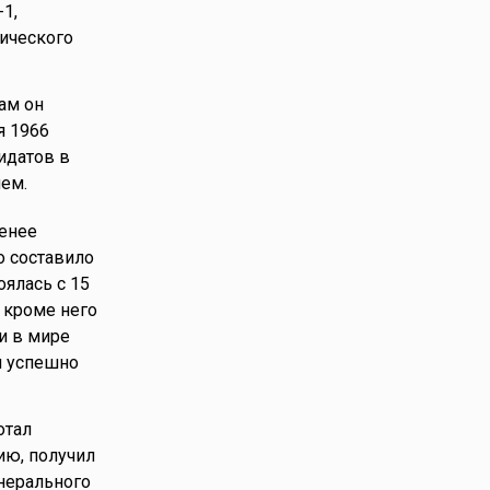
1,
ического
ам он
я 1966
идатов в
ем.
менее
о составило
оялась с 15
 кроме него
и в мире
м успешно
отал
ию, получил
енерального