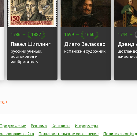
1786
—
1837
1599
—
1660
1744
—
Павел Шиллинг
Диего Веласкес
Дэвид 
русский ученый,
испанский художник
шотландс
востоковед и
живопис
изобретатель
ста
Продвижение
Реклама
Контакты
Информеры
ользования сайта
Пользовательское соглашение
Политика конфид