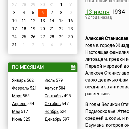
советский летчик-к
27
28
29
30
31
1
2
13 июля
1934
3
4
5
6
7
8
9
92 года назад
10
11
12
13
14
15
16
17
18
19
20
21
22
23
24
25
26
27
28
29
30
Алексей Станислав
31
1
2
3
4
5
6
года в городе Жизд
Настоящая фамилия 
литовцем, предки к
Первой мировой во
ПО МЕСЯЦАМ
Алексея Станиславо
свою девичью фами
Январь
562
Июль
579
осудили за антисов
Февраль
521
Август
504
развестись.
Март
553
Сентябрь
498
Апрель
544
Октябрь
547
В годы Великой Оте
Подмосковье. Аттес
Май
517
Ноябрь
524
средней школы, и п
Июнь
525
Декабрь
597
Баумана, которое о