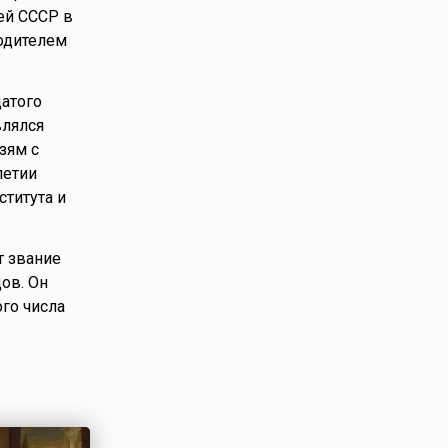
ей СССР в
водителем
атого
влялся
зям с
летии
титута и
т звание
ов. Он
го числа