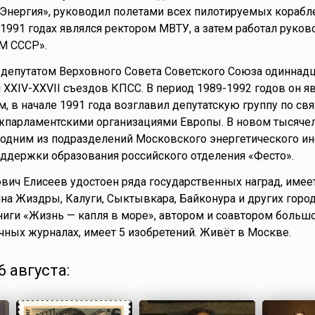
Энергия», руководил полетами всех пилотируемых корабл
6-1991 годах являлся ректором МВТУ, а затем работал руко
M СССР».
депутатом Верховного Совета Советского Союза одиннадц
 XXIV-XXVII съездов КПСС. В период 1989-1992 годов он я
, в начале 1991 года возглавил депутатскую группу по свя
парламентскими организациями Европы. В новом тысяче
одним из подразделений Московского энергетического инс
ддержки образования российского отделения «Фесто».
вич Елисеев удостоен ряда государственных наград, имее
на Жиздры, Калуги, Сыктывкара, Байконура и других город
ниги «Жизнь — капля в море», автором и соавтором большо
чных журналах, имеет 5 изобретений. Живёт в Москве.
 августа: