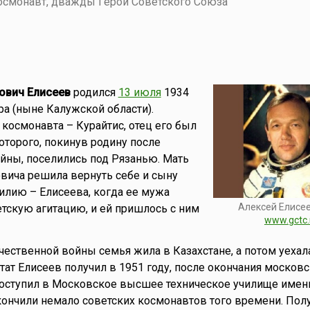
осмонавт, дважды Герой Советского Союза
ович Елисеев
родился
13 июля
1934
ра (ныне Калужской области).
космонавта – Курайтис, отец его был
оторого, покинув родину после
йны, поселились под Рязанью. Мать
вича решила вернуть себе и сыну
лию – Елисеева, когда ее мужа
Алексей Елисее
етскую агитацию, и ей пришлось с ним
www.gctc.
чественной войны семья жила в Казахстане, а потом уехал
тат Елисеев получил в 1951 году, после окончания москов
оступил в Московское высшее техническое училище имени
кончили немало советских космонавтов того времени. Пол