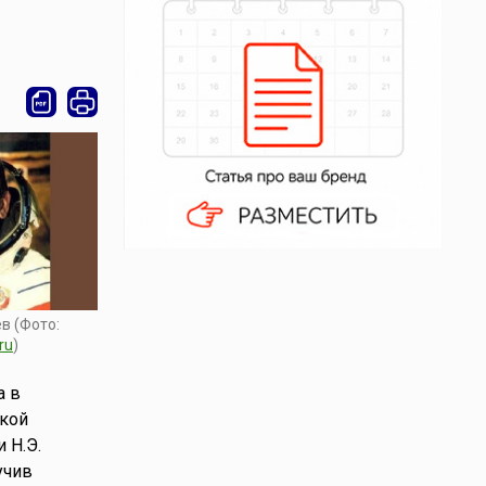
в (Фото:
ru
)
а в
ской
 Н.Э.
учив