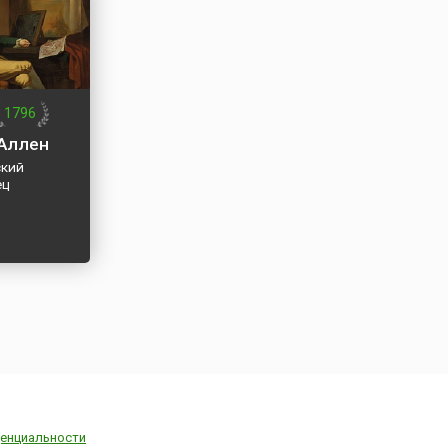
1796
Аллен
кий
ец
енциальности