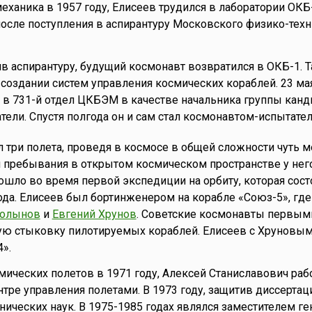
ханика в 1957 году, Елисеев трудился в лаборатории ОКБ-
сле поступления в аспирантуру Московского физико-техн
ив аспирантуру, будущий космонавт возвратился в ОКБ-1. Т
 создании систем управления космических кораблей. 23 ма
 в 731-й отдел ЦКБЭМ в качестве начальника группы канд
ели. Спустя полгода он и сам стал космонавтом-испытател
 три полета, проведя в космосе в общей сложности чуть 
я пребывания в открытом космическом пространстве у нег
зошло во время первой экспедиции на орбиту, которая сост
года. Елисеев был бортинженером на корабле «Союз-5», где
Волынов
и
Евгений Хрунов
. Советские космонавты первым
ную стыковку пилотируемых кораблей. Елисеев с Хруновы
».
ических полетов в 1971 году, Алексей Станиславович раб
нтре управления полетами. В 1973 году, защитив диссертац
хнических наук. В 1975-1985 годах являлся заместителем г