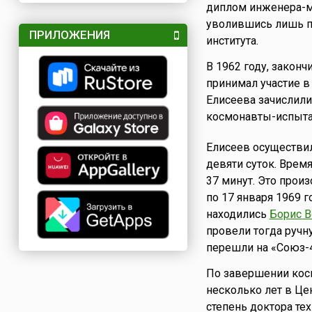
диплом инженера-ме
уволившись лишь по
ПРИЛОЖЕНИЯ
института.
В 1962 году, законч
принимал участие в
Елисеева зачислили
космонавты-испытат
Елисеев осуществил
девяти суток. Врем
37 минут. Это прои
по 17 января 1969 
находились
Борис 
провели тогда руч
перешли на «Союз-4
По завершении косм
несколько лет в Це
степень доктора те