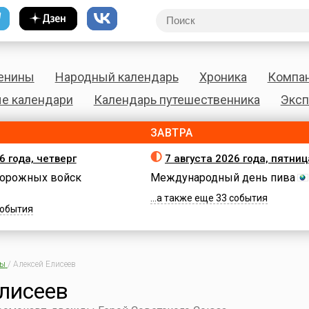
енины
Народный календарь
Хроника
Компа
е календари
Календарь путешественника
Эксп
ЗАВТРА
6 года, четверг
7 августа 2026 года, пятниц
орожных войск
Международный день пива
...а также еще 33 события
 события
ны
/
Алексей Елисеев
лисеев