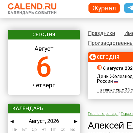
Журнал
Праздники
Им
СЕГОДНЯ
Производственны
Август
6
СЕГОДНЯ
6 августа 202
День Железнод
России
четверг
...а также еще 33
КАЛЕНДАРЬ
Главная страница
/
Персо
Август, 2026
◀
▶
Алексей Е
Пн
Вт
Ср
Чт
Пт
Сб
Вс