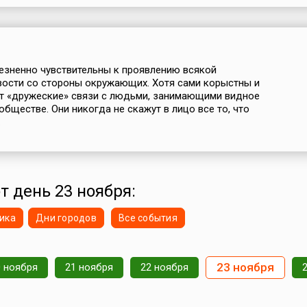
езненно чувствительны к проявлению всякой
ости со стороны окружающих. Хотя сами корыстны и
т «дружеские» связи с людьми, занимающими видное
обществе. Они никогда не скажут в лицо все то, что
.
т день 23 ноября:
ика
Дни городов
Все события
23 ноября
0 ноября
21 ноября
22 ноября