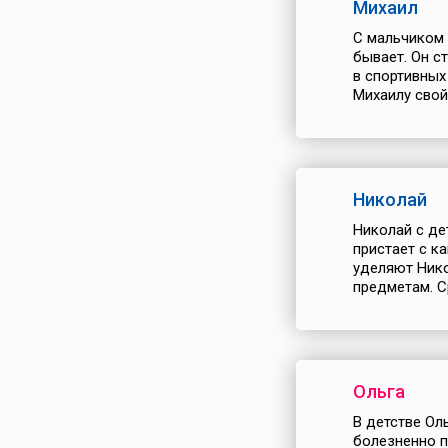
Михаил
С мальчиком 
бывает. Он с
в спортивных
Михаилу свой
Николай
Николай с де
пристает с к
уделяют Нико
предметам. Ср
Ольга
В детстве Ол
болезненно п