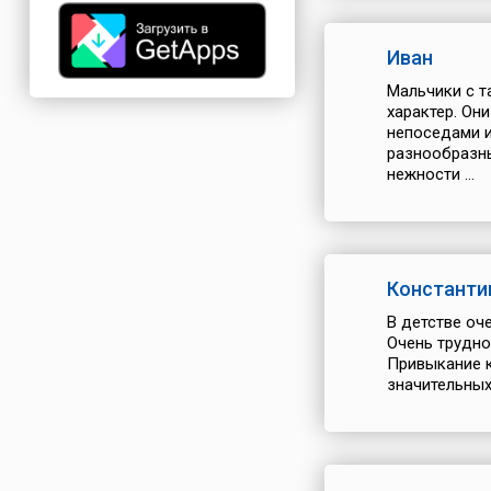
Иван
Мальчики с т
характер. Он
непоседами и
разнообразны
нежности ...
Константи
В детстве оч
Очень трудно
Привыкание к
значительных 