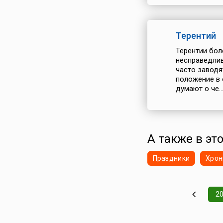
Терентий
Терентии бол
несправедлив
часто заводя
положение в 
думают о че..
А также в это
Праздники
Хрон
2