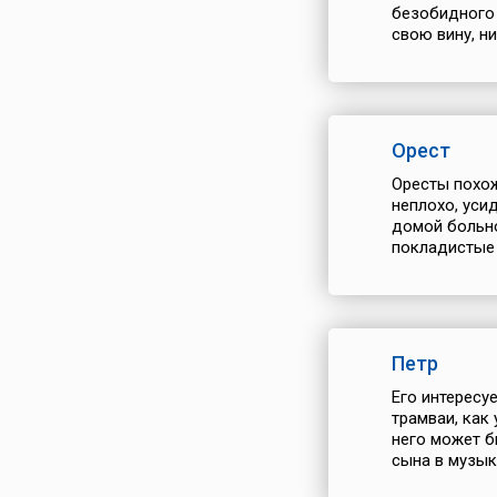
безобидного 
свою вину, ни
Орест
Оресты похож
неплохо, уси
домой больно
покладистые 
Петр
Его интересуе
трамваи, как
него может б
сына в музыка