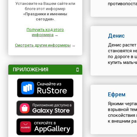
противопоста
Установите на Вашем сайте или
блоге этот информер
«Праздники и именины
сегодня»
.
Получить код этого
информера
→
Денис
Денис растет
Смотреть другие информеры
→
становятся н
по дороге в 
купить мальч
ПРИЛОЖЕНИЯ
Ефрем
Яркими черта
взрывной тем
спокойствия 
к внешним ра