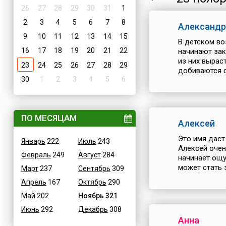
26
27
28
29
30
31
1
2
3
4
5
6
7
8
Александр
9
10
11
12
13
14
15
В детском во
16
17
18
19
20
21
22
начинают зак
из них вырас
23
24
25
26
27
28
29
добиваются св
30
1
2
3
4
5
6
ПО МЕСЯЦАМ
Алексей
Это имя даст
Январь
222
Июль
243
Алексей очен
Февраль
249
Август
284
начинает ощу
может стать 
Март
237
Сентябрь
309
Апрель
167
Октябрь
290
Май
202
Ноябрь
321
Июнь
292
Декабрь
308
Анна