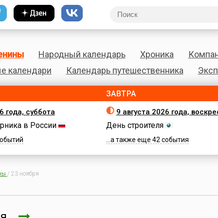
енины
Народный календарь
Хроника
Компа
е календари
Календарь путешественника
Эксп
ЗАВТРА
6 года, суббота
9 августа 2026 года, воскр
рника в России
День строителя
 событий
...а также еще 42 события
ны
/
23 ноября
бря