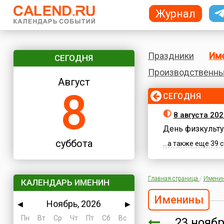
Журнал
Праздники
Им
СЕГОДНЯ
Производственны
Август
8
СЕГОДНЯ
8 августа 202
День физкульту
суббота
...а также еще 39
Главная страница
/
Имени
КАЛЕНДАРЬ ИМЕНИН
Именины
Ноябрь, 2026
◀
▶
Пн
Вт
Ср
Чт
Пт
Сб
Вс
23 ноя