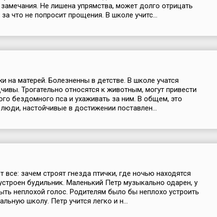
замечания. Не лишена упрямства, может долго отрицать
 за что не попросит прощения. В школе учитс...
и на матерей. Болезненны в детстве. В школе учатся
дчивы. Трогательно относятся к животным, могут привести
го бездомного пса и ухаживать за ним. В общем, это
люди, настойчивые в достижении поставлен...
т все: зачем строят гнезда птички, где ночью находятся
 устроен будильник. Маленький Петр музыкально одарен, у
ыть неплохой голос. Родителям было бы неплохо устроить
льную школу. Петр учится легко и н...