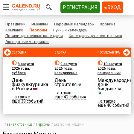
РЕГИСТРАЦИЯ
ВХОД
Праздники
Именины
Народный календарь
Хроника
Компании
Персоны
Лунный календарь
Производственные календари
Календарь путешественника
Экспертные материалы
СЕГОДНЯ
ЗАВТРА
ПОСЛЕЗАВТРА
8 августа
9 августа
10 августа
2026 года,
2026 года,
2026 года,
суббота
воскресенье
понедельник
День
День
Международны
физкультурника
строителя
день
в России
биодизеля
...а также
...а также
еще 42 события
еще 39 событий
...а также
еще 40 событий
Главная страница
/
Персоны
/
Екатерина Медичи