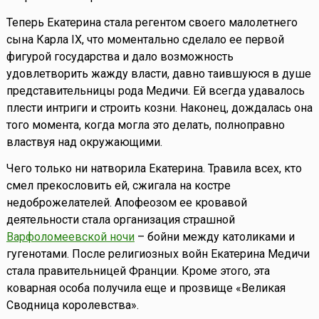
Теперь Екатерина стала регентом своего малолетнего
сына Карла IX, что моментально сделало ее первой
фигурой государства и дало возможность
удовлетворить жажду власти, давно таившуюся в душе
представительницы рода Медичи. Ей всегда удавалось
плести интриги и строить козни. Наконец, дождалась она
того момента, когда могла это делать, полноправно
властвуя над окружающими.
Чего только ни натворила Екатерина. Травила всех, кто
смел прекословить ей, сжигала на костре
недоброжелателей. Апофеозом ее кровавой
деятельности стала организация страшной
Варфоломеевской ночи
– бойни между католиками и
гугенотами. После религиозных войн Екатерина Медичи
стала правительницей Франции. Кроме этого, эта
коварная особа получила еще и прозвище «Великая
Сводница королевства».