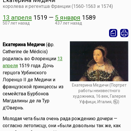
Екатерина Медичи
королева и регентша Франции (1560-1563 и 1574)
13 апреля
1519
—
5 января
1589
507 лет назад
437 лет назад
Екатерина Медичи
(фр.
Catherine de Médicis)
родилась во Флоренции
13
апреля
1519 года. Дочь
герцога Урбинского
Лоренцо II де Медичи и
Екатерина Медичи (Портрет
французской принцессы из
работы неизвестного
семейства Бурбонов
художника, 16 век, Галерея
Магдалины де ла Тур
Уффици, Италия,
)
д’Овернь.
Молодая чета была очень рада рождению дочери —
согласно летописцу, они «были довольны так же, как