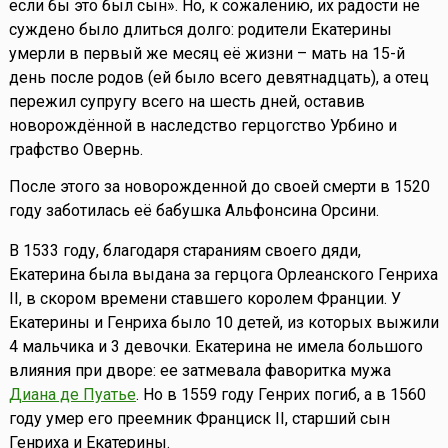
если бы это был сын». Но, к сожалению, их радости не
суждено было длиться долго: родители Екатерины
умерли в первый же месяц её жизни – мать на 15-й
день после родов (ей было всего девятнадцать), а отец
пережил супругу всего на шесть дней, оставив
новорождённой в наследство герцогство Урбино и
графство Овернь.
После этого за новорожденной до своей смерти в 1520
году заботилась её бабушка Альфонсина Орсини.
В 1533 году, благодаря стараниям своего дяди,
Екатерина была выдана за герцога Орлеанского Генриха
II, в скором времени ставшего королем Франции. У
Екатерины и Генриха было 10 детей, из которых выжили
4 мальчика и 3 девочки. Екатерина не имела большого
влияния при дворе: ее затмевала фаворитка мужа
Диана де Пуатье
. Но в 1559 году Генрих погиб, а в 1560
году умер его преемник Франциск II, старший сын
Генриха и Екатерины.