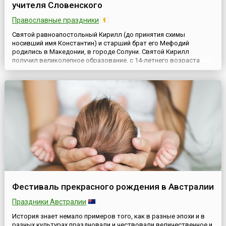
учителя Словенского
Православные праздники
Святой равноапостольный Кирилл (до принятия схимы
носивший имя Константин) и старший брат его Мефодий
родились в Македонии, в городе Солуни. Святой Кирилл
получил великолепное образование, с 14-летнего возраста
воспитываясь с сыном императора. Юноша рано принял сан
пресвитера. По возвращении в Константинополь состоял
библиотекарем соборной церкви и преподавателем философии.
Святой Кирилл с усп...
Фестиваль прекрасного рождения в Австралии
Праздники Австралии
История знает немало примеров того, как в разные эпохи и в
разных культурах праздновали и чествовали величественное и