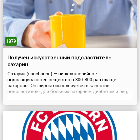
мужская линия ...
1879
Получен искусственный подсластитель
сахарин
Сахарин (saccharine) — низкокалорийное
подслащивающее вещество в 300-400 раз слаще
сахарозы. Он широко используется в качестве
подсластителя для больных сахарным диабетом и лиц,
придерживающихся диеты с низким содержанием
калорий. При нагревании сахарин разрушается, поэтому
он не используется в приготовлении пищи. Вещество
было открыто случайно 27 февраля 1879 года при
исследовании окисления 2...