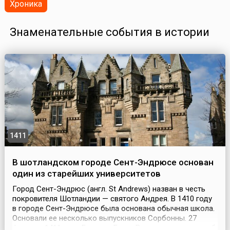
Хроника
Знаменательные события в истории
1411
В шотландском городе Сент-Эндрюсе основан
один из старейших университетов
Город Сент-Эндрюс (англ. St Andrews) назван в честь
покровителя Шотландии — святого Андрея. В 1410 году
в городе Сент-Эндрюсе была основана обычная школа.
Основали ее несколько выпускников Сорбонны. 27
февраля 1411 года Епископ Генри Вордло издал указ об