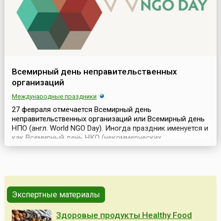
Всемирный день неправительственных
организаций
Международные праздники
27 февраля отмечается Всемирный день
неправительственных организаций или Всемирный день
НПО (англ. World NGO Day). Иногда праздник именуется и
как Всемирный день НКО (некоммерческих
организаций).История возникновения праздника
связана с деятельностью Совета государств
Балтийского моря – международной организации,
учреждённой в 1992 году в Копенгагене. В 2010 году на
Форуме НПО стран Балтийског...
Экспертные материалы
Здоровые продукты Healthy Food