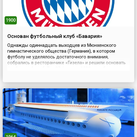
1900
Основан футбольный клуб «Бавария»
Однажды одиннадцать выходцев из Мюнхенского
гимнастического общества (Германия), в котором
футболу не уделялось достаточного внимания,
собрались в ресторанчике «Гизела» и решили основать
футбольный клуб. Так 27 февраля 1900 года был
основан клуб «Бавария» (нем. Fußball-Club Bayern
München e.V.).Восхождение клуба началось в 1907 году.
Команда ФК «Ваккер» Мюнхена первой испытала на
себе грядущую...