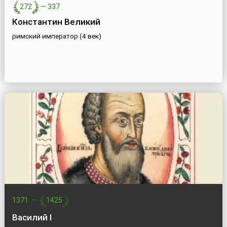
272
—
337
Константин Великий
римский император (4 век)
1371
—
1425
Василий I