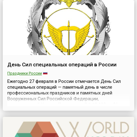
находить и видеть радость и краски жизни. Автор Дня
т...
День Сил специальных операций в России
Праздники России
Ежегодно 27 февраля в России отмечается День Сил
специальных операций — памятный день в числе
профессиональных праздников и памятных дней
Вооруженных Сил Российской Федерации,
установленный Указом Президента РФ № 103 от 26
февраля 2015 года.Силы специальных операций
Вооруженных Сил Российской Федерации (ССО ВС
России) — высокоподвижная, специально обученная,
технически оснащённая, хорошо экипи...