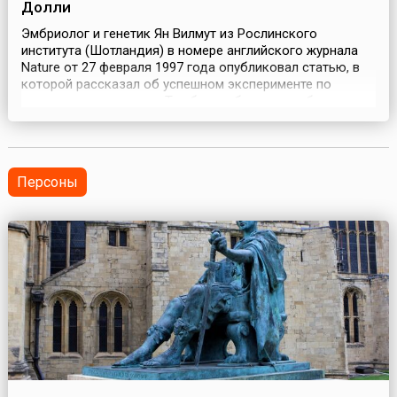
Долли
Эмбриолог и генетик Ян Вилмут из Рослинского
института (Шотландия) в номере английского журнала
Nature от 27 февраля 1997 года опубликовал статью, в
которой рассказал об успешном эксперименте по
клонированию овечки. Так было объявлено об
успешном клонировании млекопитающего.Клонирование
— в самом общем значении — копирование или точное
воспроизведение какого-либо объекта. До
клонирования Долл...
Персоны