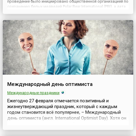
проведение было инициировано общественной организацией по
сохранению белых медведей Polar Bear International (PBI), а дата
для празднования выбрана в связи с тем, что совпадает с
периодом времени, когда медведицы с новоро...
Международный день оптимиста
Международные праздники
Ежегодно 27 февраля отмечается позитивный и
жизнеутверждающий праздник, который с каждым
годом становится всё популярнее, – Международный
день оптимиста (англ. International Optimist Day). Хотя он
никем и нигде не установлен официально, но его
актуальность сложно переоценить – в наш век стрессов,
конфликтов и постоянных кризисов важно уметь