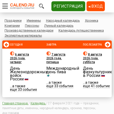
РЕГИСТРАЦИЯ
ВХОД
Праздники
Именины
Народный календарь
Хроника
Компании
Персоны
Лунный календарь
Производственные календари
Календарь путешественника
Экспертные материалы
СЕГОДНЯ
ЗАВТРА
ПОСЛЕЗАВТРА
6 августа
7 августа
8 августа
2026 года,
2026 года,
2026 года,
четверг
пятница
суббота
День
Международный
День
Железнодорожных
день пива
физкультурника
войск
в России
России
...а также
...а также
...а также
еще 33 события
еще 41 событие
еще 33 события
Главная страница
/
Календарь
/
27 февраля 2021 года — праздники,
памятные даты, именины, народный календарь, хроника, персоны,
дни городов