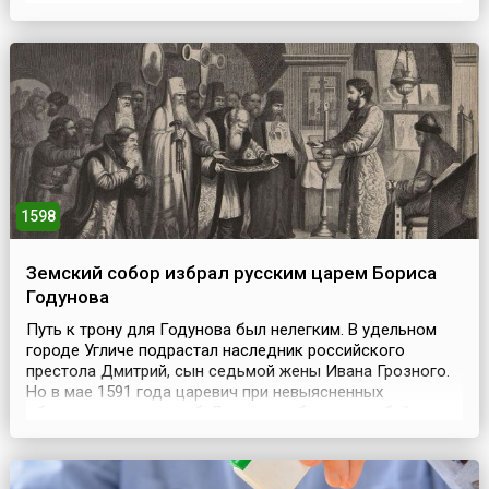
основании на базе этой школы первого шотландского
университета.Университет по примеру парижской альма-
матер имел четыре факультета. Это факул...
1598
Земский собор избрал русским царем Бориса
Годунова
Путь к трону для Годунова был нелегким. В удельном
городе Угличе подрастал наследник российского
престола Дмитрий, сын седьмой жены Ивана Грозного.
Но в мае 1591 года царевич при невыясненных
обстоятельствах погиб. Летопись обвиняет в убийстве
Бориса Годунова, ведь Дмитрий был прямым
наследником престола и мешал Борису в продвижении к
нему.Зимой 1598 года Федор Иоаннович умер, и