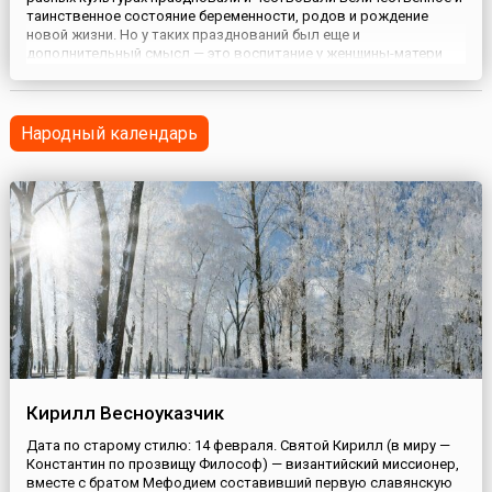
таинственное состояние беременности, родов и рождение
новой жизни. Но у таких празднований был еще и
дополнительный смысл — это воспитание у женщины-матери
внутренней силы и уверенности в себе для того, чтобы
вступить на нелегкий путь воспитания ребенка и достойно его
пройти.Др...
Народный календарь
Кирилл Весноуказчик
Дата по старому стилю: 14 февраля. Святой Кирилл (в миру —
Константин по прозвищу Философ) — византийский миссионер,
вместе с братом Мефодием составивший первую славянскую