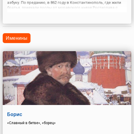
азбуку. По преданию, в 862 году в Константинополь, где жили
братья, приехали послы от моравского князя Ростислава с
просьбой прислать учителей, которые могли бы объяснить его
подданным веру на их родном языке. Выбор патриарха па...
Именины
Борис
«Славный в битве», «борец»