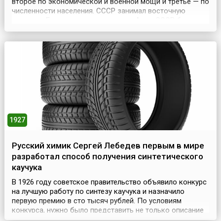
второе по экономической и военной мощи и третье — по
численности населения. СССР занимал восточную
половину Европы и северную треть Азии. СССР был
создан 30 декабря 1922 года, когда I Съездом Советов
СССР была утверждена Декларация об образовании
Союза ССР. Эта дата, когда Российская Советская...
1927
Русский химик Сергей Лебедев первым в мире
разработал способ получения синтетического
каучука
В 1926 году советское правительство объявило конкурс
на лучшую работу по синтезу каучука и назначило
первую премию в сто тысяч рублей. По условиям
конкурса, нужно было представить не только описание
способа получения каучука, но и не менее двух