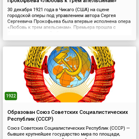
Прокофьева «Любовь к трем апельсинам»
30 декабря 1921 года в Чикаго (США) на сцене
городской оперы под управлением автора Сергея
Сергеевича Прокофьева была впервые исполнена опера
«Любовь к трем апельсинам». Премьера прошла с
большим успехом.«Любовь к трем апельсинам» — первая
комическая опера Прокофьева, которую композитор
написал в 1919 году, когда жил за рубежом. Однако
замысел ее был связан с театральными впечатлениями
доревол...
1922
Образован Союз Советских Социалистических
Республик (СССР)
Союз Советских Социалистических Республик (СССР) —
бывшее крупнейшее государство мира по площади,