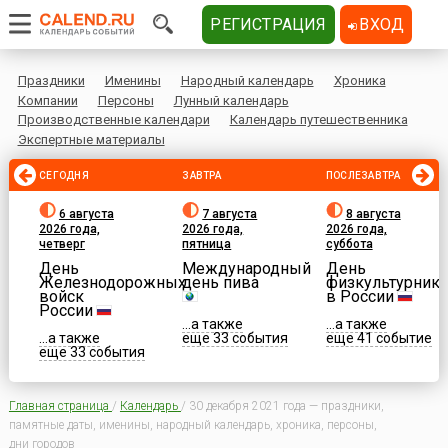
РЕГИСТРАЦИЯ
ВХОД
Праздники
Именины
Народный календарь
Хроника
Компании
Персоны
Лунный календарь
Производственные календари
Календарь путешественника
Экспертные материалы
СЕГОДНЯ
ЗАВТРА
ПОСЛЕЗАВТРА
6 августа
7 августа
8 августа
2026 года,
2026 года,
2026 года,
четверг
пятница
суббота
День
Международный
День
Железнодорожных
день пива
физкультурника
войск
в России
России
...а также
...а также
...а также
еще 33 события
еще 41 событие
еще 33 события
Главная страница
/
Календарь
/
30 декабря 2021 года — праздники,
памятные даты, именины, народный календарь, хроника, персоны,
дни городов