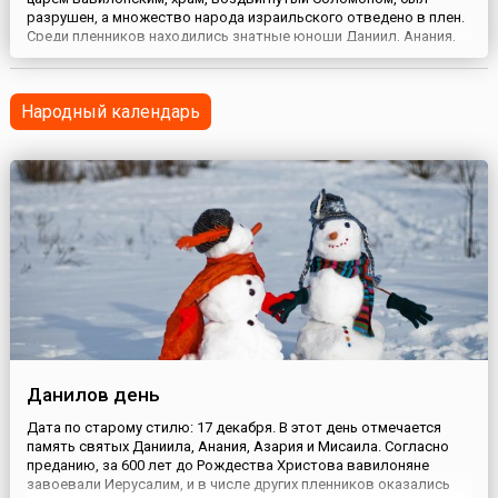
разрушен, а множество народа израильского отведено в плен.
Среди пленников находились знатные юноши Даниил, Анания,
Азария и Мисаил. Царь Вавилона Навуходоносор распорядился
обучить их халдейской премудрости, воспитать в роскоши, при
своем дворе. Но они, храня заповеди своей веры, отказы...
Народный календарь
Данилов день
Дата по старому стилю: 17 декабря. В этот день отмечается
память святых Даниила, Анания, Азария и Мисаила. Согласно
преданию, за 600 лет до Рождества Христова вавилоняне
завоевали Иерусалим, и в числе других пленников оказались