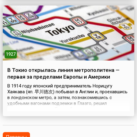
килограммов этого продукта, а также разработать
полную технологию его получения в промышленных
условиях. Также требовалось, чтобы сырье для синтеза
был...
1927
В Токио открылась линия метрополитена —
первая за пределами Европы и Америки
В 1914 году японский предприниматель Норицугу
Хаякава (яп. 早川徳次) побывал в Англии и, проехавшись
в лондонском метро, а затем, познакомившись с
удобными вагонами подземки в Глазго, решил
построить такое же в Токио. Однако, предприятие
задержалось из-за Первой мировой войны, в которую
Япония вступила на стороне Антанты. В 1920 году
Хаякава основывает компанию «Токио Тика-тэцудо»
(«Токийская подз...