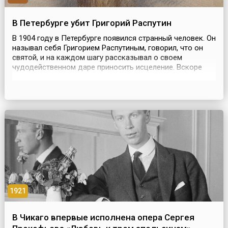
В Петербурге убит Григорий Распутин
В 1904 году в Петербурге появился странный человек. Он
называл себя Григорием Распутиным, говорил, что он
святой, и на каждом шагу рассказывал о своем
чудодейственном даре приносить исцеление. Вскоре
вести о чудесном знахаре достигли царского дворца.
Императрица Александра Федоровна в надежде, что
Распутин исцелит ее единственного сына от гемофилии,
уговорила своего царственного супруга Никола...
1921
В Чикаго впервые исполнена опера Сергея