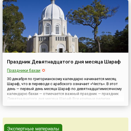
18...
Праздник Девятнадцатого дня месяца Шараф
Праздники бахаи
30 декабря по григорианскому календарю начинается месяц
Шараф, что в переводе с арабского означает «Честь». В этот
день — первый день месяца Шараф по девятнадцатимесячному
календарю бахаи — отмечается важный праздник — праздник
Девятнадцатого дня месяца Шараф.Все крупные религии
воспитывают в людях только хорошее. Если и возникают
негативные проявления, то это, как правило, из-за фанатизма и
н...
Экспертные материалы