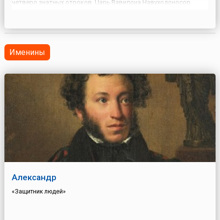
четверо знатных отроков. Царь Вавилона Навуходоносор
решил воспитать их при своем дворе и обучить их халдейским
наукам. Несмотря на это, молодые люди помнили заповеди
своей...
Именины
Александр
«Защитник людей»