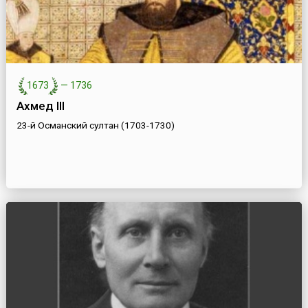
1673
—
1736
Ахмед III
23-й Османский султан (1703-1730)