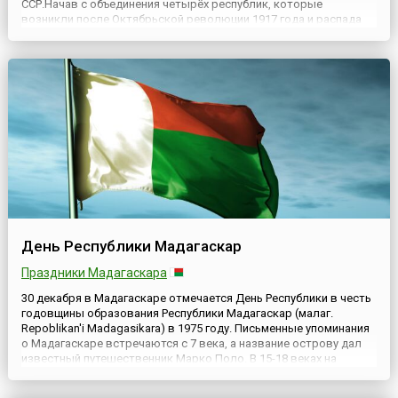
ССР.Начав с объединения четырёх республик, которые
возникли после Октябрьской революции 1917 года и распада
Российской империи, к 1956 году в состав СССР вошли
пятнадцать: Российская СФСР, Украинская ССР, Белорусская
ССР, Узбекская ССР, ...
День Республики Мадагаскар
Праздники Мадагаскара
30 декабря в Мадагаскаре отмечается День Республики в честь
годовщины образования Республики Мадагаскар (малаг.
Repoblikan'i Madagasikara) в 1975 году. Письменные упоминания
о Мадагаскаре встречаются с 7 века, а название острову дал
известный путешественник Марко Поло. В 15-18 веках на
территории Мадагаскара существовали разрозненные
королевства, объединение которых завершилось в 19 веке. С