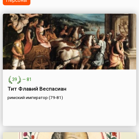
Персоны
39
—
81
Тит Флавий Веспасиан
римский император (79-81)