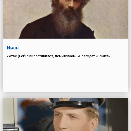
Иван
«Яхве (Бог) смилостивился, помиловал», «Благодать Божия»