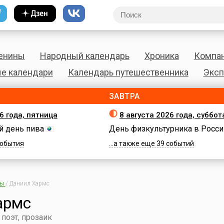
енины
Народный календарь
Хроника
Компа
е календари
Календарь путешественника
Эксп
ЗАВТРА
6 года, пятница
8 августа 2026 года, суббот
 день пива
День физкультурника в Росси
 события
...а также еще 39 событий
ны
/
Даниил Хармс
армс
 поэт, прозаик