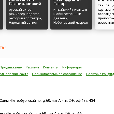
Станиславский
Тагор
танцовщи
русский актер,
индийский писатель
куртизан
режиссер, педагог,
и общественный
голландс
реформатор театра,
деятель,
происхож
Народный артист
Нобелевский лауреат
известна
СССР
ста
Продвижение
Реклама
Контакты
Информеры
ользования сайта
Пользовательское соглашение
Политика конфид
нкт-Петербургский пр., д.60, лит.А, ч.п. 2-Н, оф.432, 434
т-Петербургский пр., д.60, лит.А, ч.п. 2-Н, оф.440