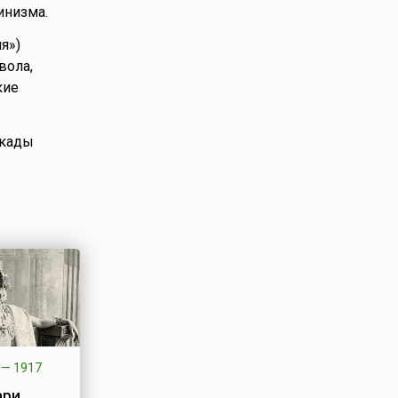
инизма.
я»)
вола,
кие
окады
—
1917
ари