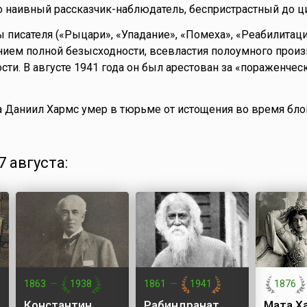
о наивный рассказчик-наблюдатель, беспристрастный до ц
 писателя («Рыцари», «Упадание», «Помеха», «Реабилитаци
ием полной безысходности, всевластия полоумного произ
сти. В августе 1941 года он был арестован за «пораженчес
а Даниил Хармс умер в тюрьме от истощения во время бл
 августа:
1863
—
1938
1861
—
1941
1876
Константин
Рабиндранат
Мата Х