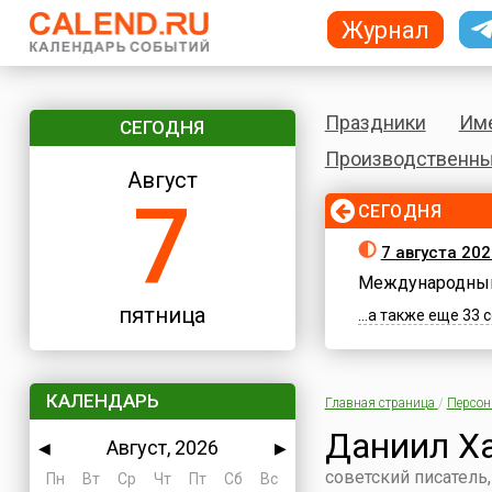
Журнал
Праздники
Им
СЕГОДНЯ
Производственны
Август
7
СЕГОДНЯ
7 августа 202
Международный
пятница
...а также еще 33
КАЛЕНДАРЬ
Главная страница
/
Персо
Даниил Х
Август, 2026
◀
▶
советский писатель,
Пн
Вт
Ср
Чт
Пт
Сб
Вс