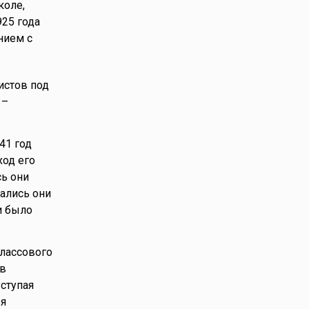
коле,
925 года
нием с
истов под
 –
41 год
ход его
сь они
тались они
и было
классового
 в
уступая
ея