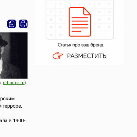
о:
d-harms.ru
)
орским
 терроре,
ала в 1900-