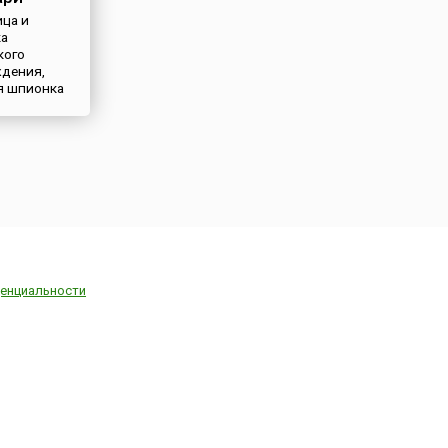
ца и
ка
кого
дения,
я шпионка
енциальности