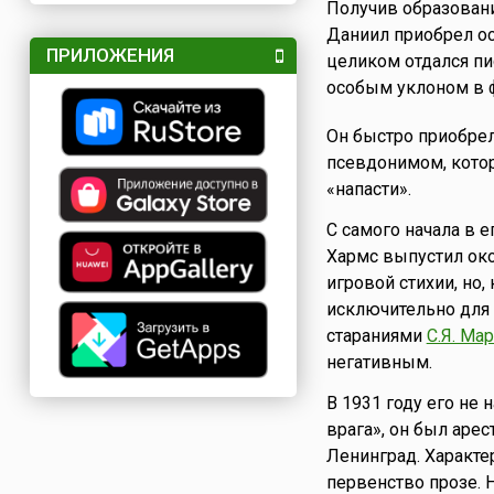
Получив образован
Даниил приобрел ос
ПРИЛОЖЕНИЯ
целиком отдался пи
особым уклоном в 
Он быстро приобрел
псевдонимом, котор
«напасти».
С самого начала в е
Хармс выпустил око
игровой стихии, но,
исключительно для 
стараниями
С.Я. Ма
негативным.
В 1931 году его не
врага», он был арес
Ленинград. Характер
первенство прозе. Н