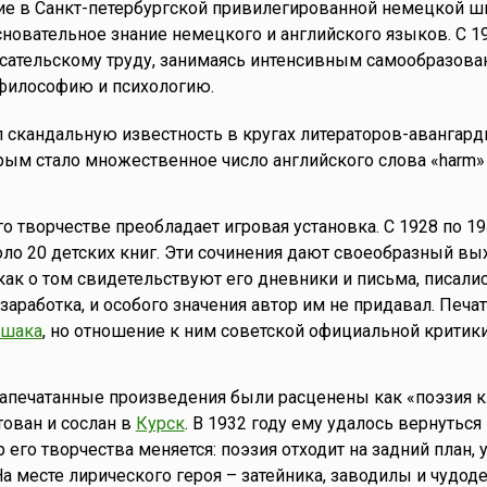
ие в Санкт-петербургской привилегированной немецкой ш
новательное знание немецкого и английского языков. С 1
сательскому труду, занимаясь интенсивным самообразова
философию и психологию.
 скандальную известность в кругах литераторов-авангард
ым стало множественное число английского слова «harm»
го творчестве преобладает игровая установка. С 1928 по 19
ло 20 детских книг. Эти сочинения дают своеобразный вы
 как о том свидетельствуют его дневники и письма, писали
заработка, и особого значения автор им не придавал. Печа
ршака
, но отношение к ним советской официальной критик
 напечатанные произведения были расценены как «поэзия 
тован и сослан в
Курск
. В 1932 году ему удалось вернуться
 его творчества меняется: поэзия отходит на задний план, 
а месте лирического героя – затейника, заводилы и чудод