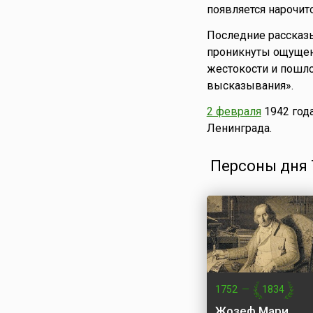
появляется нарочит
Последние рассказы
проникнуты ощущен
жестокости и пошло
высказывания».
2 февраля
1942 год
Ленинграда.
Персоны дня 7
1752
—
1834
Жозеф Мари