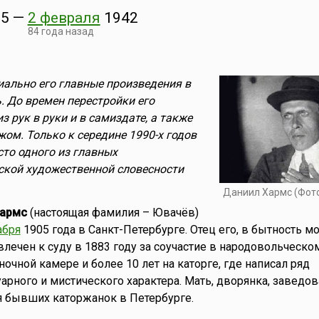
5
—
2 февраля
1942
84 года назад
ально его главные произведения в
. До времен перестройки его
з рук в руки и в самиздате, а также
жом. Только к середине 1990-х годов
то одного из главных
ской художественной словесности
Даниил Хармс (Фот
Хармс
(настоящая фамилия – Ювачёв)
абря
1905 года в Санкт-Петербурге. Отец его, в бытность м
лечен к суду в 1883 году за соучастие в народовольческом
ночной камере и более 10 лет на каторге, где написал ряд
рного и мистического характера. Мать, дворянка, заведов
я бывших каторжанок в Петербурге.