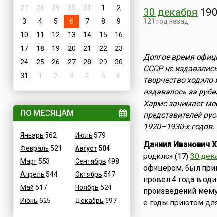
27
28
29
30
31
1
2
30 декабря
190
3
4
5
6
7
8
9
121 год назад
10
11
12
13
14
15
16
17
18
19
20
21
22
23
Долгое время офици
24
25
26
27
28
29
30
СССР не издавались
31
1
2
3
4
5
6
творчество ходило и
издавалось за рубе
Хармс занимает мес
ПО МЕСЯЦАМ
представителей рус
1920–1930-х годов.
Январь
562
Июль
579
Даниил Иванович 
Февраль
521
Август
504
родился (17)
30 дек
Март
553
Сентябрь
498
офицером, был прив
Апрель
544
Октябрь
547
провел 4 года в оди
Май
517
Ноябрь
524
произведений мемуа
Июнь
525
Декабрь
597
е годы приютом дл