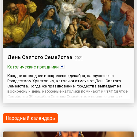
День Святого Семейства
2021
Католические праздники
Каждое последнее воскресенье декабря, следующее за
Рождеством Христовым, католики отмечают День Святого
Семейства. Когда же празднование Рождества выпадает на
воскресный день, набожные католики поминают и чтят Святое
Семейство 30 декабря.Святым Семейством принято считать
Деву Марию с младенцем Иисусом и её мужа –
Иосифа.Важнейшая социальная роль семьи, связанная с
гармоничным сосуществован...
Народный календарь