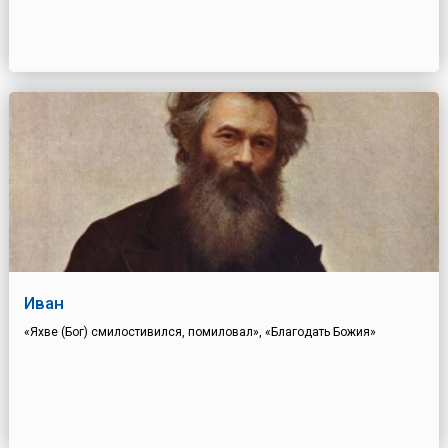
Иван
«Яхве (Бог) смилостивился, помиловал», «Благодать Божия»