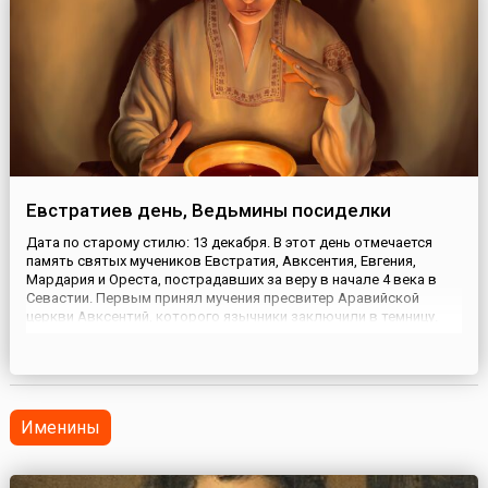
Евстратиев день, Ведьмины посиделки
Дата по старому стилю: 13 декабря. В этот день отмечается
память святых мучеников Евстратия, Авксентия, Евгения,
Мардария и Ореста, пострадавших за веру в начале 4 века в
Севастии. Первым принял мучения пресвитер Аравийской
церкви Авксентий, которого язычники заключили в темницу.
Видя его стойкость, военачальник Евстратий исповедовал себя
христианином, за что его подвергли пыткам. Обоих мучеников ...
Именины