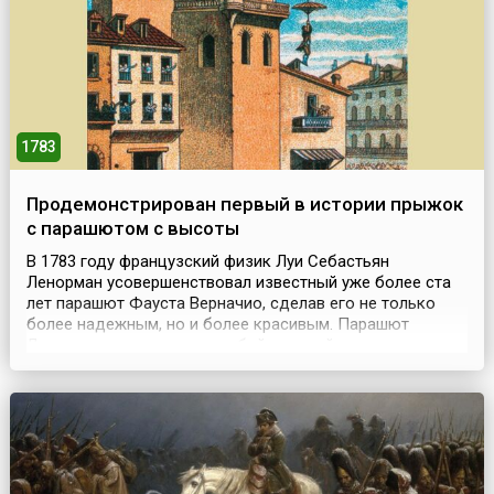
1783
Продемонстрирован первый в истории прыжок
с парашютом с высоты
В 1783 году французский физик Луи Себастьян
Ленорман усовершенствовал известный уже более ста
лет парашют Фауста Верначио, сделав его не только
более надежным, но и более красивым. Парашют
Ленормана представлял собой жесткий
конусообразный купол, сшитый из полотна и для
уменьшения воздухопроницаемости оклеенный изнутри
бумагой, со спускающимися от периметра стропами,
которые крепились к сидени...