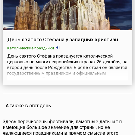
День святого Стефана у западных христиан
Католические праздники
День святого Стефана празднуется католической
церковью во многих европейских странах 26 декабря, на
второй день после Рождества. В ряде стран он является
государственным праздником и официальным
выходным днем.Первый христианский мученик,
архидиакон Стефан (St. Stephen), был одним из семи
апостолов, избранных апостолом Петром для помощи
нищим и проповеди христианства. Он принял
мученическую сме...
А также в этот день
Здесь перечислены фестивали, памятные даты и т.п.,
имеющие большое значение для страны, но не
являющиеся праздниками в прямом смысле этого