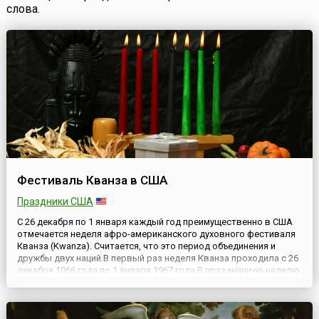
слова.
Фестиваль Кванза в США
Праздники США
С 26 декабря по 1 января каждый год преимущественно в США
отмечается неделя афро-американского духовного фестиваля
Кванза (Kwanza). Считается, что это период объединения и
дружбы двух наций.В первый раз неделя Кванза проходила с 26
декабря 1966 года по 1 января 1967 года.В праздничную неделю,
сразу после Рождества, афро-американцы каждый вечер
собираются за большим столом, зажигают свечи (...