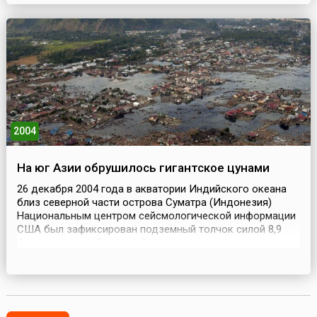
Первоначально, в 1922 году, основу СССР составили
Российская Сов...
2004
На юг Азии обрушилось гигантское цунами
26 декабря 2004 года в акватории Индийского океана
близ северной части острова Суматра (Индонезия)
Национальным центром сейсмологической информации
США был зафиксирован подземный толчок силой 8,9
балла по шкале Рихтера. Около восьми часов к северо-
востоку от острова был зафиксирован еще один –
силой 7,3 балла. Затем в течение часа была
зафиксирована серия толчков силой около 6 баллов,
направля...