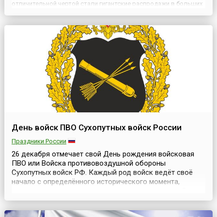
отличительной чертой стали гигантские распродажи в больших
и маленьких магазинах. Именно в День подарков можно
приобрести любую понравившуюся вещь за полцены. Чем
народ с у...
День войск ПВО Сухопутных войск России
Праздники России
26 декабря отмечает свой День рождения войсковая
ПВО или Войска противовоздушной обороны
Сухопутных войск РФ. Каждый род войск ведёт своё
начало с определённого исторического момента,
связанного с очередным этапом развития вооружённых
сил, в свою очередь наступившего с появлением новых
видов вооружения.Появление над полем боя военной