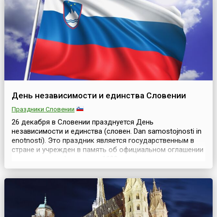
авиации дало толчок к созданию средств защиты от
неё. Им...
День независимости и единства Словении
Праздники Словении
26 декабря в Словении празднуется День
независимости и единства (словен. Dan samostojnosti in
enotnosti). Это праздник является государственным в
стране и учрежден в память об официальном оглашении
результатов референдума 1990 года о независимости
Словении.23 декабря 1990 года в стране состоялся
референдум, основной вопрос которого был поставлен
следующим образом: «Быть ли Словении суверенным ...