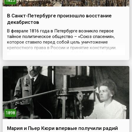
1825
В Санкт-Петербурге произошло восстание
декабристов
В феврале 1816 года в Петербурге возникло первое
тайное политическое общество – «Союз спасения»,
которое ставило перед собой цель уничтожение
крепостного права в России и принятие конституции.
Возглавили его А.Н. Муравьев, С.И. Муравьев-Апостол,
С.П. Трубецкой, И.Д. Якушкин, П.И. Пестель.
Ограниченность сил побудила членов «Союза» к
созданию более широкой организации, и в 1818 году в
Москве был со...
1898
Мария и Пьер Кюри впервые получили радий