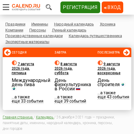
РЕГИСТРАЦИЯ
ВХОД
Праздники
Именины
Народный календарь
Хроника
Компании
Персоны
Лунный календарь
Производственные календари
Календарь путешественника
Экспертные материалы
СЕГОДНЯ
ЗАВТРА
ПОСЛЕЗАВТРА
7 августа
8 августа
9 августа
2026 года,
2026 года,
2026 года,
пятница
суббота
воскресенье
Международный
День
День
день пива
физкультурника
строителя
в России
...а также
...а также
...а также
еще 43 события
еще 33 события
еще 39 событий
Главная страница
/
Календарь
/
26 декабря 2021 года — праздники,
памятные даты, именины, народный календарь, хроника, персоны,
дни городов