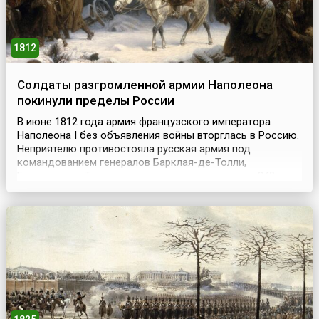
1812
Солдаты разгромленной армии Наполеона
покинули пределы России
В июне 1812 года армия французского императора
Наполеона I без объявления войны вторглась в Россию.
Неприятелю противостояла русская армия под
командованием генералов Барклая-де-Толли,
Багратиона и Тормасова, насчитывавшая около 240
тысяч русских солдат. Быстрое продвижение французов
вынудило русское командование отступить вглубь
страны. Отступая, русские войска вели арьергардные
бои, нанося п...