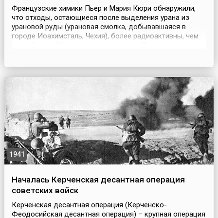
Французские химики Пьер и Мария Кюри обнаружили,
что отходы, остающиеся после выделения урана из
урановой руды (урановая смолка, добывавшаяся в
городе Иоахимсталь, Чехия), более радиоактивны, чем
чистый уран. Из этих отходов супруги Кюри после
нескольких лет интенсивной работы выделили два
сильно радиоактивных элемента: полоний и радий. 26
декабря 1898 года во Французской Академии наук
Кюри сд...
1941
Началась Керченская десантная операция
советских войск
Керченская десантная операция (Керченско-
Феодосийская десантная операция) – крупная операция