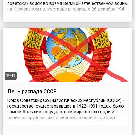
советских войск во время Великой Отечественной войны
на Керченском полуострове в период с 26 декабря 1941
года по 20 мая 1942 года.Осенью 1941 года 11-я армия
вермахта под командованием фон Манштейна провела
операцию по захвату Крымского полуострова, в
результате которой весь Крым, за исключением Севас...
1991
День распада СССР
Союз Советских Социалистических Республик (СССР) –
государство, существовавшее в 1922-1991 годах, было
самым большим государством мира по площади и
одним из крупнейших по экономической и военной
мощи.После Октябрьской революции 1917 года
Российская империя прекратила своё существование, и
на её территории образовались республики.