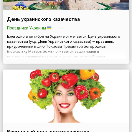
День украинского казачества
Праздники Украины
Ежегодно в октябре на Украине отмечается День украинского
казачества (укр. День Українського козацтва) — праздник,
приуроченный к дню Покрова Пресвятой Богородицы
(поскольку Матерь Божья считается защитницей и
покровительницей казаков) и установленный Указом
Президента Украины №966/99 от 7 августа 1999 года, учитывая
историческое значение и заслуги казачества перед Отечеством
в утверждении украинс...
Всемирный день вегетарианства