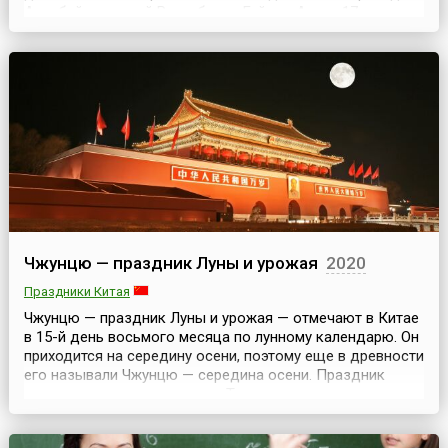
Азербайджанской Республики Гейдар Алиев 17 июля
1998 года подписал распоряжение о проведении 1
октября профессионального праздника работников
прокуратуры Азербайджанской Республики
основываясь на том, чт...
Чжунцю — праздник Луны и урожая
2020
Праздники Китая
Чжунцю — праздник Луны и урожая — отмечают в Китае
в 15-й день восьмого месяца по лунному календарю. Он
приходится на середину осени, поэтому еще в древности
его называли Чжунцю — середина осени. Праздник
зародился в эпоху династии Тан и занимает важное
место в китайском календаре — это день поклонения
богу Луны. К тому же это государственный