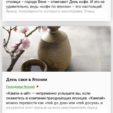
столице – городе Вене – отмечают День кофе. И это не
удивительно, ведь «кофе по-венски» – это настоящий
бренд, популярность которого неоспорима. Очень
многое объединяет прекрасную венскую столицу с этим
не менее прекрасным напитком, поэтому не случайно
каждый год здесь празднуется День кофе. Надо
сказать, что сами австрийцы считают, что им...
День саке в Японии
Праздники Японии
«Кампа-а-ай!» — непременно услышите вы, если
окажетесь в компании празднующих японцев. «Кампай»
можно перевести как «пей до дна» или «пей досуха», и
раздается этот призыв на всех мероприятиях перед
первым глотком саке, пива, вина, шампанского и