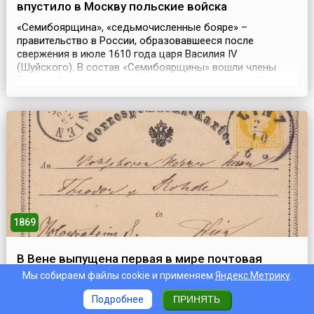
впустило в Москву польские войска
«Семибоярщина», «седьмочисленные бояре» –
правительство в России, образовавшееся после
свержения в июле 1610 года царя Василия IV
(Шуйского). В состав «Семибоярщины» вошли члены
Боярской думы, оказавшиеся к этому времени в Москве:
князья Ф. Мстиславский, И. Воротынский, А. Трубецкой,
А. Голицын, Б. Лыков, И. Романов, Ф. Шереметев. Одним
из первых решений «Семибоярщины» было
постановление – не ...
1869
В Вене выпущена первая в мире почтовая
открытка с маркой
Мы собираем файлы cookie и применяем
Яндекс.Метрику
.
Идею такой новаторской системы связи высказал
Подробнее
ПРИНЯТЬ
девятью месяцами ранее профессор политэкономии