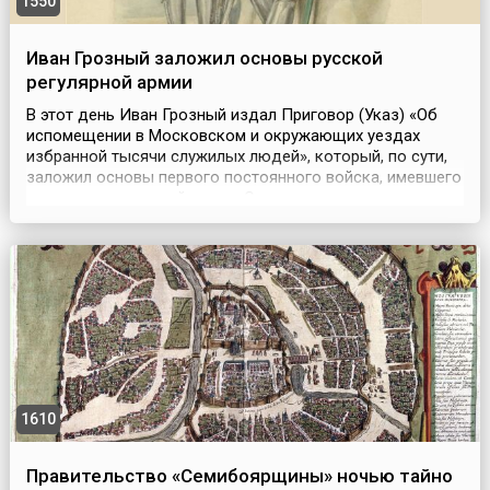
1550
Иван Грозный заложил основы русской
регулярной армии
В этот день Иван Грозный издал Приговор (Указ) «Об
испомещении в Московском и окружающих уездах
избранной тысячи служилых людей», который, по сути,
заложил основы первого постоянного войска, имевшего
признаки регулярной армии. Свою историю русское
войско (и прежде всего - Сухопутные войска) ведет от
княжеских дружин Киевской Руси. Борьба за
преодоление феодальной раздробленности,
образование ц...
1610
Правительство «Семибоярщины» ночью тайно