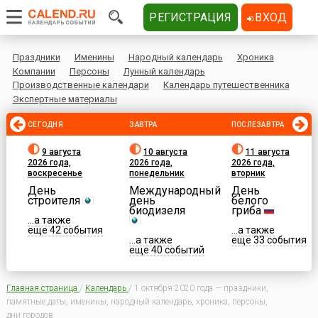
РЕГИСТРАЦИЯ
ВХОД
Праздники
Именины
Народный календарь
Хроника
Компании
Персоны
Лунный календарь
Производственные календари
Календарь путешественника
Экспертные материалы
СЕГОДНЯ
ЗАВТРА
ПОСЛЕЗАВТРА
9 августа
10 августа
11 августа
2026 года,
2026 года,
2026 года,
воскресенье
понедельник
вторник
День
Международный
День
строителя
день
белого
биодизеля
гриба
...а также
еще 42 события
...а также
...а также
еще 33 события
еще 40 событий
Главная страница
/
Календарь
/
1 октября 2020 года — праздники,
памятные даты, именины, народный календарь, хроника, персоны,
дни городов