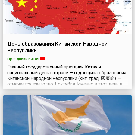
День образования Китайской Народной
Республики
Праздники Китая
Главный государственный праздник Китая и
национальный день в стране — годовщина образования
Китайской Народной Республики (кит. трад. 國慶節) —
отмечается ежегодно 1 октября. Именно в этот день в
1949 году на митинге на площади Тяньаньмэнь в Пекине
было провозглашено Образование КНР, а 2 декабря
того же года центральное народное правительство
издало постановление об объявлении 1 октября
националь...