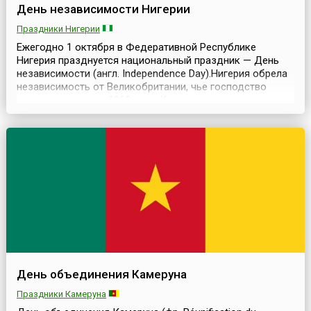
День независимости Нигерии
Праздники Нигерии
Ежегодно 1 октября в Федеративной Республике
Нигерия празднуется национальный праздник — День
независимости (англ. Independence Day).Нигерия обрела
независимость от Великобритании, чье господство
длилось годами, в 1960 году. Ко времени
провозглашения независимости 1 октября 1960 года
Нигерия представляла собой федерацию, состоявшую
из бывшей федеральной столицы Лагоса и трех крупных,
в значите...
День объединения Камеруна
Праздники Камеруна