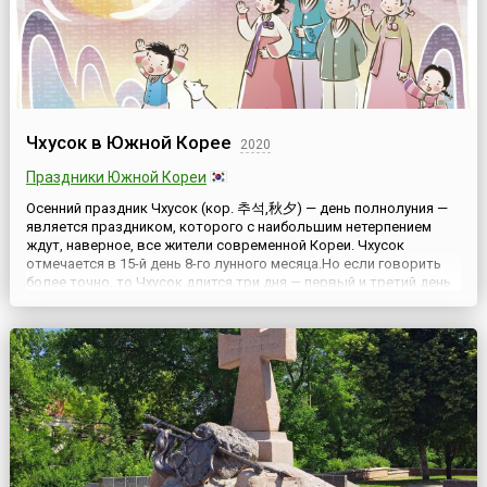
Чхусок в Южной Корее
2020
Праздники Южной Кореи
Осенний праздник Чхусок (кор. 추석,秋夕) — день полнолуния —
является праздником, которого с наибольшим нетерпением
ждут, наверное, все жители современной Кореи. Чхусок
отмечается в 15-й день 8-го лунного месяца.Но если говорить
более точно, то Чхусок длится три дня — первый и третий день
фестиваля проходят в подготовке, за сборами и в дороге.
Кульминацией праздника является средний день — 15-й де...