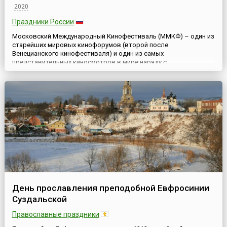
2020
Праздники России
Московский Международный Кинофестиваль (ММКФ) – один из
старейших мировых кинофорумов (второй после
Венецианского кинофестиваля) и один из самых
представительных киносмотров в мире наряду с
кинофестивалями в Берлине, Каннах, Венеции, Сан-Себастьяне и
Карловых Варах. Он был создан в целях развития культурного
обмена, взаимопонимания между народами и сотрудничества
между кинематографистами всего мир...
День прославления преподобной Евфросинии
Суздальской
Православные праздники