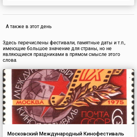
практически любого другого алкогольного
напитка.Сегодня, 1 октября, в календаре — День
японского вина (Nihon-shu-no Hi). Для иностранцев,
огромное числ...
А также в этот день
Здесь перечислены фестивали, памятные даты и т.п.,
имеющие большое значение для страны, но не
являющиеся праздниками в прямом смысле этого
слова.
Московский Международный Кинофестиваль