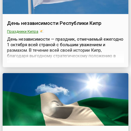
День независимости Республики Кипр
Праздники Кипра
День независимости — праздник, отмечаемый ежегодно
1 октября всей страной с большим уважением и
размахом. В течение всей своей истории Кипр,
благодаря выгодному стратегическому положению в
Средиземном море, не раз переходил из рук в руки,
оставаясь на периферии различных империй (Римской,
Византийской), а в конце 16 века был завоеван турками-
османами, которые владели им 300 лет. В 1878 году Ки...