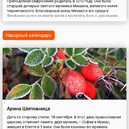
Преподобная Евфросиния родилась в 1212 году. Она была
старшей дочерью святого мученика Михаила, великого князя
Черниговского. Благоверный князь Михаил и его супруга
Феофания долго не имели детей и молились Богу о даровании
им ребенка. Трижды явилась им Пресвятая Богородица и
сказала, что молитва услышана — родится у них дочь, которую
нужно назвать Феодулией, и она будет служительницей
Народный календарь
церкви.К...
Арина Шиповница
Дата по старому стилю: 18 сентября. В этот день православная
церковь отмечает память двух мучениц — Софии и Ирины,
живших в Египте в 3 веке. Они были казнены во времена