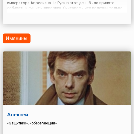
императора Аврелиана.На Руси в этот день было принято
собирать и сушить шиповник. Считалось, что полезны только
те ягоды, которые собраны после дня Арины (Ирины).Плоды
шиповника использовали и в кулинарных, и в лечебных цел...
Именины
Алексей
«Защитник», «оберегающий»