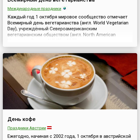
Международные праздники
Каждый год 1 октября мировое сообщество отмечает
Всемирный день вегетарианства (англ. World Vegetarian
Day), учреждённый Североамериканским
вегетарианским обществом (англ. North American
Vegetarian Society, NAVS) в 1977 году и через год
поддержанный Международным вегетарианским
союзом (англ. International Vegetarian Union, IVU). Этот
ежегодный праздник призван повысить
информированность широко...
День кофе
Праздники Австрии
Ежегодно, начиная с 2002 года, 1 октября в австрийской