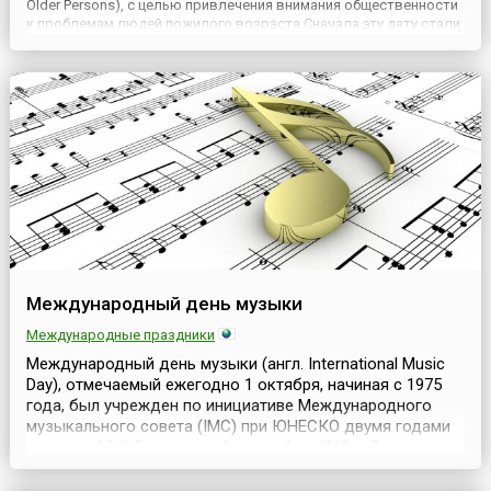
Older Persons), с целью привлечения внимания общественности
к проблемам людей пожилого возраста.Сначала эту дату стали
отмечать в Европе, затем в Америке, а в конце 1990-х годов уже
во всем мире. 1 октября во многих странах проходят ...
Международный день музыки
Международные праздники
Международный день музыки (англ. International Music
Day), отмечаемый ежегодно 1 октября, начиная с 1975
года, был учрежден по инициативе Международного
музыкального совета (IMC) при ЮНЕСКО двумя годами
ранее на 15-й Генеральной ассамблее IMC в Лозанне.
Одними из инициаторов учреждения Международного
дня музыки стали композитор Дмитрий Шостакович и