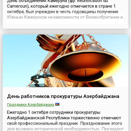
День объединения Камеруна (фр. Réunification du
Cameroun), который ежегодно отмечается в стране 1
октября, был учрежден в честь годовщины получения
Южным Камеруном независимости от Великобритании и
объединения с французским Камеруном в 1961 году.В
результате объединения в октябре 1961 года была
образована Федеративная Республика Камерун, в
которую вошли два государства: бывшая французская
част...
День работников прокуратуры Азербайджана
Праздники Азербайджана
Ежегодно 1 октября сотрудники прокуратуры
Азербайджанской Республики торжественно отмечают
свой профессиональный праздник. Празднование этого
дня вызвано исторической необходимостью. Президент