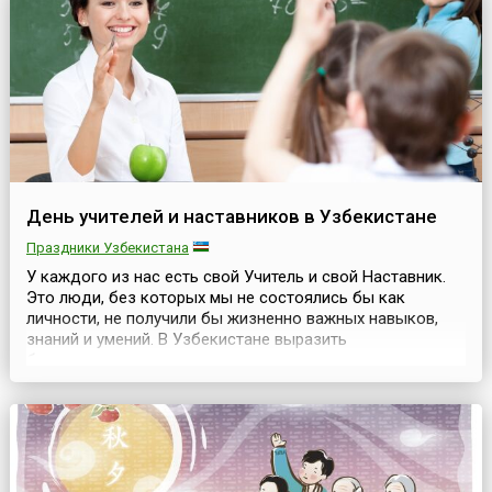
праздник.Выходные длятся три дня. По традиции в ден...
День учителей и наставников в Узбекистане
Праздники Узбекистана
У каждого из нас есть свой Учитель и свой Наставник.
Это люди, без которых мы не состоялись бы как
личности, не получили бы жизненно важных навыков,
знаний и умений. В Узбекистане выразить
благодарность этим выдающимся людям можно в их
профессиональный праздник — День учителей и
наставников, отмечаемый здесь 1 октября.Этот
праздник в Узбекистане отмечается с 1997 года в
соответствии с Указом П...