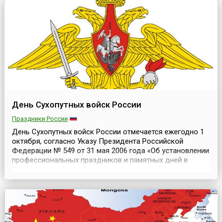
Иегуди Менухин, занимавший тогда пост председ...
День Сухопутных войск России
Праздники России
День Сухопутных войск России отмечается ежегодно 1
октября, согласно Указу Президента Российской
Федерации № 549 от 31 мая 2006 года «Об установлении
профессиональных праздников и памятных дней в
Вооруженных Силах Российской
Федерации».Сухопутные войска, как вид Вооруженных
Сил Российской Федерации, предназначены для
ведения боевых действий преимущественно на суше. На
всех этапах существования...