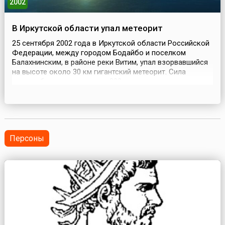
2002
В Иркутской области упал метеорит
25 сентября 2002 года в Иркутской области Российской
Федерации, между городом Бодайбо и поселком
Балахнинским, в районе реки Витим, упал взорвавшийся
на высоте около 30 км гигантский метеорит. Сила
взрыва была эквивалентна 200 тоннам тротила.
Витимский метеорит стал вторым по величине и по мощи
воздействия на тайгу (спаленные, срезанные и
поваленные деревья), упавшим на территории России
небес...
Персоны