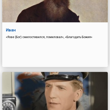
Иван
«Яхве (Бог) смилостивился, помиловал», «Благодать Божия»