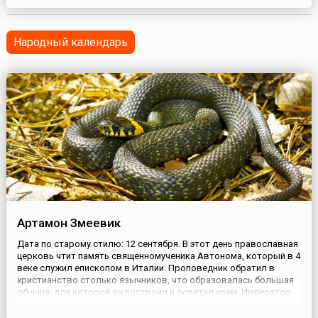
домах у крестьян, не принимая за труды никакого
вознаграждения. Чтобы избежать похвал за свою работу,
праведный Симеон оставлял ее незавершенной и уходил от
Народный календарь
заказчиков. За это...
Артамон Змеевик
Дата по старому стилю: 12 сентября. В этот день православная
церковь чтит память священномученика Автонома, который в 4
веке служил епископом в Италии. Проповедник обратил в
христианство столько язычников, что образовалась большая
община, для которой он построил и освятил храм. Император
Диоклетиан, поощрявший гонения на христиан, велел схватить
Автонома, но святитель сумел скрыться. В дальнейшем ...