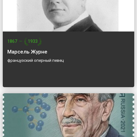
1867
—
1933
Марсель Журне
французский оперный певец