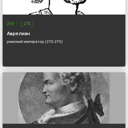
214
—
275
Аврелиан
римский император (270-275)