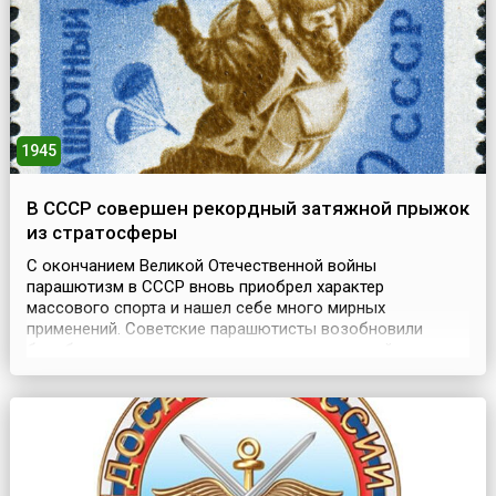
больного, ка...
1945
В СССР совершен рекордный затяжной прыжок
из стратосферы
С окончанием Великой Отечественной войны
парашютизм в СССР вновь приобрел характер
массового спорта и нашел себе много мирных
применений. Советские парашютисты возобновили
борьбу за повышение высоты прыжка, главной целью
которой было проведение испытаний различных систем
и снаряжения, применяемых в авиации, космонавтике,
армии и спорте.Парашютисты-испытатели прыгали с
новыми типами парашютов, ...