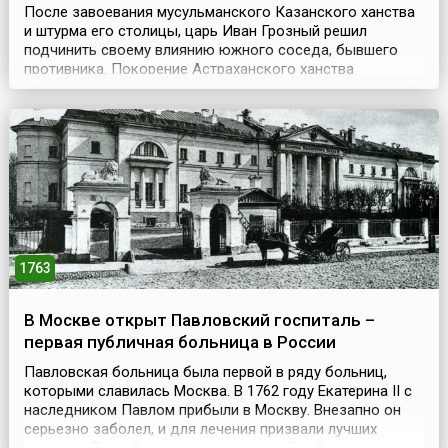
После завоевания мусульманского Казанского ханства
и штурма его столицы, царь Иван Грозный решил
подчинить своему влиянию южного соседа, бывшего
противника. Покорение Астраханского ханства
позволило бы добиться контроля над всем бассейном
Волги и получить прямой выход в Каспийское море.
Поводом к началу военных действий стало пленение
местным ханом Ямгурчеем московских послов в
Астрахани. Весн...
1763
В Москве открыт Павловский госпиталь –
первая публичная больница в России
Павловская больница была первой в ряду больниц,
которыми славилась Москва. В 1762 году Екатерина II с
наследником Павлом прибыли в Москву. Внезапно он
серьезно заболел, и для лечения призвали лучших