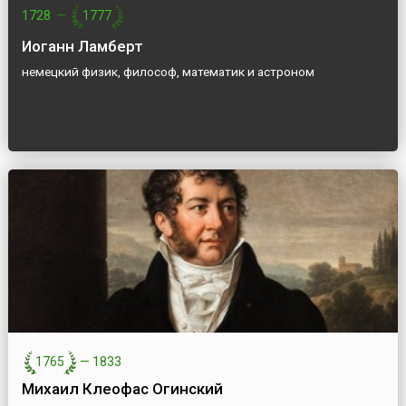
1728
—
1777
Иоганн Ламберт
немецкий физик, философ, математик и астроном
1765
—
1833
Михаил Клеофас Огинский