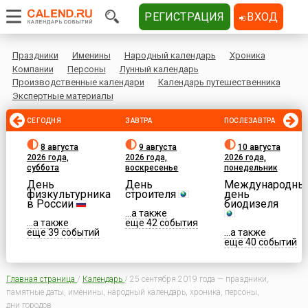
РЕГИСТРАЦИЯ
ВХОД
Праздники
Именины
Народный календарь
Хроника
Компании
Персоны
Лунный календарь
Производственные календари
Календарь путешественника
Экспертные материалы
СЕГОДНЯ
ЗАВТРА
ПОСЛЕЗАВТРА
8 августа
9 августа
10 августа
2026 года,
2026 года,
2026 года,
суббота
воскресенье
понедельник
День
День
Международны
физкультурника
строителя
день
в России
биодизеля
...а также
...а также
еще 42 события
еще 39 событий
...а также
еще 40 событий
Главная страница
/
Календарь
/
25 сентября 2019 года — праздники,
памятные даты, именины, народный календарь, хроника, персоны,
дни городов