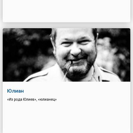
Юлиан
«Из рода Юлиев», «юлианец»