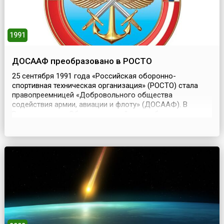
1991
ДОСААФ преобразовано в РОСТО
25 сентября 1991 года «Российская оборонно-
спортивная техническая организация» (РОСТО) стала
правопреемницей «Добровольного общества
содействия армии, авиации и флоту» (ДОСААФ). В
России первое «Общество содействия обороне» –
военно-научное, было создано в 1920 году и
объединяло в основном красных командиров,
учившихся в военных академиях. В период 1923-1927
годов появлялось несколько обществ ...