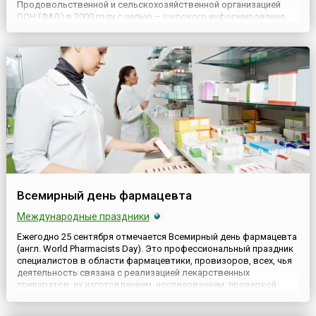
Продовольственной и сельскохозяйственной организацией
ООН (ФАО) в 2000 году с целью – широкого информирования
общественности о пользе молока для детского здоровья и
привлечения внимания к важности включения молока в рацион
шко...
Всемирный день фармацевта
Международные праздники
Ежегодно 25 сентября отмечается Всемирный день фармацевта
(англ. World Pharmacists Day). Это профессиональный праздник
специалистов в области фармацевтики, провизоров, всех, чья
деятельность связана с реализацией лекарственных
препаратов, их изготовлением, исследованием, проверкой
качества, обеспечением надлежащих условий хранения. Дата
празднования приурочена к дню основания Международной