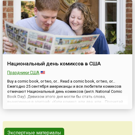
фар...
Национальный день комиксов в США
Праздники США
Buy a comic book, or two, or... Read a comic book, or two, or...
Ежегодно 25 сентября американцы и все любители комиксов
отмечают Национальный день комиксов (англ. National Comic
Book Day). Девизом этого дня могли бы стать слова,
вынесенные в эпиграф: «Купи комикс, или два, или... Прочитай
комикс, или два, или...». По-французски — bande dessinŭe (или
кратко — «BD»), по-итальянски ...
Экспертные материалы