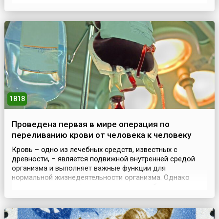
медиков. Все обошлось, и в память об избавлении
Павла Петровича был издан указ об открытии в Москве
больницы для бедных. Для постройки выбрали усадьбу
генерала Глебова, прилично задолжавшего казне. ...
1818
Проведена первая в мире операция по
переливанию крови от человека к человеку
Кровь – одно из лечебных средств, известных с
древности, – является подвижной внутренней средой
организма и выполняет важные функции для
нормальной жизнедеятельности организма. Однако
соответствующее её применение и разработка методов
ее консервации стали возможными совсем недавно, как
и переливание крови (гемотрансфузия), то есть
введение крови с лечебной целью в сосудистое русло