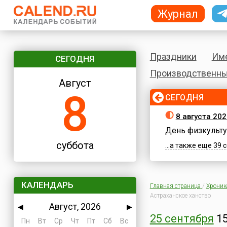
Журнал
Праздники
Им
СЕГОДНЯ
Производственны
Август
8
СЕГОДНЯ
8 августа 202
День физкульту
суббота
...а также еще 39
КАЛЕНДАРЬ
Главная страница
/
Хроник
Астраханское ханство
Август, 2026
◀
▶
25 сентября
15
Пн
Вт
Ср
Чт
Пт
Сб
Вс