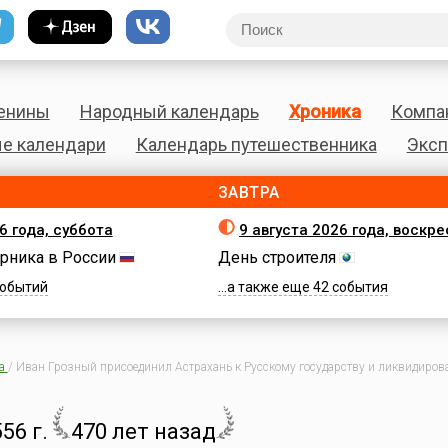
енины
Народный календарь
Хроника
Компа
е календари
Календарь путешественника
Эксп
ЗАВТРА
6 года, суббота
9 августа 2026 года, воскр
рника в России
День строителя
 событий
...а также еще 42 события
а
/
Иван Грозный присоединил Астрахань к Русскому государству и ликвидиров
56 г.
470 лет назад