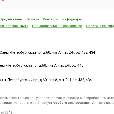
придумывали и
Пекине. 
пожертвованный
раньше. В основном
принима
организаторам
они действовали за
Олимпиа
первого матча
счет покупного
боролис
студентом
Продвижение
Реклама
Контакты
Информеры
льда. Первые
(Канада)
Гарвардского
домашние
(Франция
ользования сайта
Пользовательское соглашение
Политика конфид
университета
холодильники
(Турция)
Дуайтом Филли
потребляли много
(Япония)
Дэвисом.Состязания
дров, угля и
(Таиланд
стали называться
керосина. В 1911
(Египет),
командным
году фирма
(Куба), К
первенством за
нкт-Петербургский пр., д.60, лит.А, ч.п. 2-Н, оф.432, 434
«Дженерал
Лумпур (
Кубок Дэвиса, или
электрик» наладила
и Севиль
просто Кубком
выпуск
(Испания
Дэвиса (англ. Davis
т-Петербургский пр., д.60, лит.А, ч.п. 2-Н, оф.440
холодильников
олимпий
Cup). Сегодня это
более-менее
соревно
крупнейшие
современного типа:
перенесл
международ...
нкт-Петербургский пр., д.60, лит.А, ч.п. 2-Н, оф.432, 434
холодильная
Пекина в
машина
города:...
помещалась в
возможно только при условии наличия у каждого скопированного матер
кухонном...
евидение, газеты и т.п.) требует
особого согласования
. Для согласо
ей EEA).