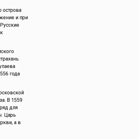
о острова
ажение и при
 Русские
ик
мского
трахань.
упаева
556 года
Московской
а. В 1559
ряд для
. Царь
кви, а в