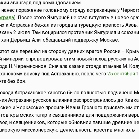
ский авангард под командованием
о нанес поражение головному отряду астраханцев у Черног
ограда
). После этого Ямгурчей не стал вступать в новое ср
х к Астрахани бежал из города в турецкую крепость Азов.
рахань 2 июля. Там воцарился противник Ямгурчея и союзн
– хан Дервиш-Али, обещавший поддержку Москве.
 этот хан перешёл на сторону давних врагов России – Кры
й империи, спровоцировав этим новый поход русских на Ас
ода Н. Черемисинов. Сначала казаки отряда атамана М. Кол
ханскому войску под Астраханью, после чего
25 сентября
1
та без боя.
 похода Астраханское ханство было полностью подчинено 
ния Астрахани русское влияние распространилось до Кавказ
рские и Черкасские просили Ивана Грозного прислать им от
гов крымских татар и священников для поддержания веры
вод и священников, которые обновили павшие древние цер
широкую миссионерскую деятельность, крестив многих в