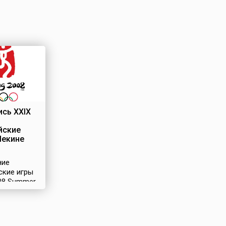
сь XXIX
йские
Пекине
ние
ские игры
008 Summer
)
и с 8 по 24
2008 года в
Китая –