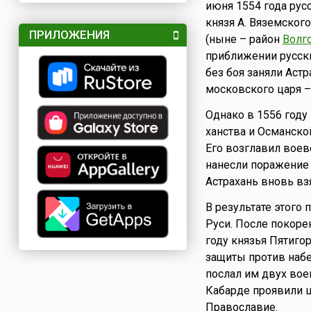
июня 1554 года рус
князя А. Вяземског
ПРИЛОЖЕНИЯ
(ныне – район
Волг
приближении русски
без боя заняли Аст
московского царя 
Однако в 1556 году
ханства и Османско
Его возглавил воев
нанесли поражение 
Астрахань вновь взя
В результате этого
Руси. После покоре
году князья Пятиго
защиты против набе
послал им двух вое
Кабарде проявили 
Православие.