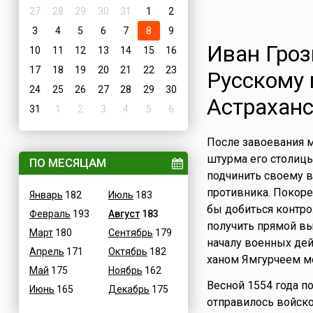
27
28
29
30
31
1
2
3
4
5
6
7
8
9
Иван Гроз
10
11
12
13
14
15
16
17
18
19
20
21
22
23
Русскому 
24
25
26
27
28
29
30
Астраханс
31
1
2
3
4
5
6
После завоевания м
штурма его столицы
ПО МЕСЯЦАМ
подчинить своему 
противника. Покоре
Январь
182
Июль
183
бы добиться контро
Февраль
193
Август
183
получить прямой вы
Март
180
Сентябрь
179
началу военных де
Апрель
171
Октябрь
182
ханом Ямгурчеем мо
Май
175
Ноябрь
162
Весной 1554 года п
Июнь
165
Декабрь
175
отправилось войско