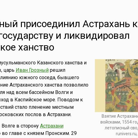
ный присоединил Астрахань к
государству и ликвидировал
кое ханство
усульманского Казанского ханства и
, царь
Иван Грозный
решил
влиянию южного соседа, бывшего
ние Астраханского ханства позволило
ля над всем бассейном Волги и
ход в Каспийское море. Поводом к
йствий стало пленение местным
сковских послов в Астрахани.
Взятие Астрахан
войсками, 1554 г
о Волге в сторону
Астрахани
летописный свод
 во главе с князем Пронским. 29
runivers.ru