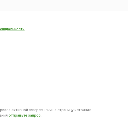
За право
ть
ду также
ь Торонто
, Париж
), Стамбул
енциальности
, Осака
, Бангкок
), Каир
 Гавана
уала-
Малайзия)
я
). Часть
ских
ваний
и из
 другие
иала активной гиперссылки на страницу-источник.
вания
отправьте запрос
.