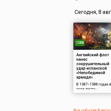
Сегодня, 8 ав
1588
Английский флот
нанес
сокрушительный
удар испанской
«Непобедимой
армаде»
В 1587–1588 годах 
ходе англо-
испанской войны
Испания снарядила
огромный флот –
«Непобедимую
Все события 8 авгу