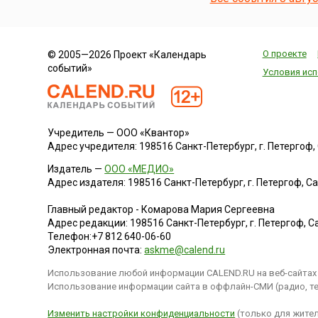
армаду» для
вторжения в
Англию.
Масштабная
О проекте
© 2005—2026 Проект «Календарь
операция была
событий»
задумана
Условия исп
испанским королем
Филиппом II с
целью реализовать
свои притязания на
Учредитель — ООО «Квантор»
английский престол
Адрес учредителя: 198516 Санкт-Петербург, г. Петергоф, Са
и способствовать
планам по
Издатель —
ООО «МЕДИО»
возвращению
Адрес издателя: 198516 Санкт-Петербург, г. Петергоф, Санк
протестантской
Европы в лоно
Главный редактор - Комарова Мария Сергеевна
католической
Адрес редакции:
198516
Санкт-Петербург, г. Петергоф
,
Са
церкви.Филипп
Телефон:
+7 812 640-06-60
собрал
Электронная почта:
askme@calend.ru
приблизительно 130
Использование любой информации CALEND.RU на веб-сайтах 
больших и средних
Использование информации сайта в оффлайн-СМИ (радио, тел
военных к...
Изменить настройки конфиденциальности
(только для жител