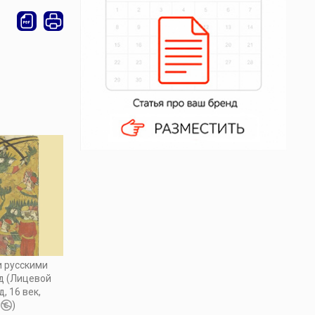
и русскими
од (Лицевой
, 16 век,
,
)