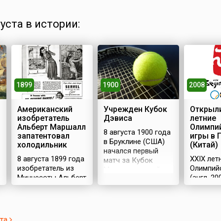
густа в истории:
1900
1899
2008
Учрежден Кубок
Американский
Открыли
Дэвиса
изобретатель
летние
Альберт Маршалл
Олимпи
8 августа 1900 года
запатентовал
игры в 
в Бруклине (США)
холодильник
(Китай)
начался первый
8 августа 1899 года
XXIX лет
матч за Кубок
в
изобретатель из
Олимпий
Международной
Миннесоты Альберт
(англ. 2
федерации лаун-
Маршалл
Olympics
тенниса. В награду
запатентовал
проходил
победитель
холодильник.Холодильные
августа 
получил
конструкции
столице 
серебряный кубок,
ста