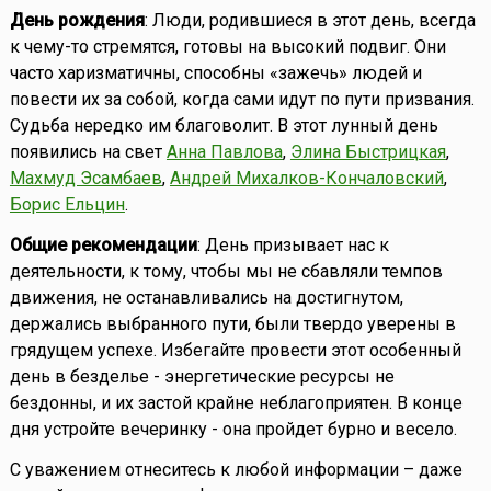
День рождения
: Люди, родившиеся в этот день, всегда
к чему-то стремятся, готовы на высокий подвиг. Они
часто харизматичны, способны «зажечь» людей и
повести их за собой, когда сами идут по пути призвания.
Судьба нередко им благоволит. В этот лунный день
появились на свет
Анна Павлова
,
Элина Быстрицкая
,
Махмуд Эсамбаев
,
Андрей Михалков-Кончаловский
,
Борис Ельцин
.
Общие рекомендации
: День призывает нас к
деятельности, к тому, чтобы мы не сбавляли темпов
движения, не останавливались на достигнутом,
держались выбранного пути, были твердо уверены в
грядущем успехе. Избегайте провести этот особенный
день в безделье - энергетические ресурсы не
бездонны, и их застой крайне неблагоприятен. В конце
дня устройте вечеринку - она пройдет бурно и весело.
С уважением отнеситесь к любой информации – даже