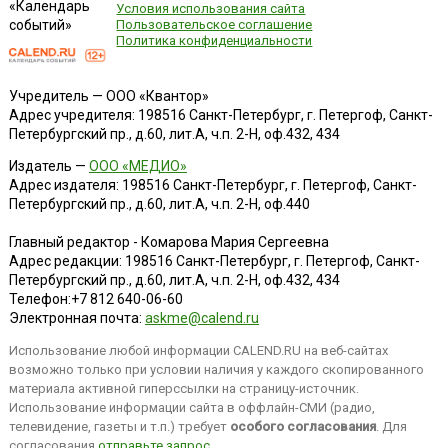
«Календарь
Условия использования сайта
событий»
Пользовательское соглашение
Политика конфиденциальности
Учредитель — ООО «Квантор»
Адрес учредителя: 198516 Санкт-Петербург, г. Петергоф, Санкт-
Петербургский пр., д.60, лит.А, ч.п. 2-Н, оф.432, 434
Издатель —
ООО «МЕДИО»
Адрес издателя: 198516 Санкт-Петербург, г. Петергоф, Санкт-
Петербургский пр., д.60, лит.А, ч.п. 2-Н, оф.440
Главный редактор - Комарова Мария Сергеевна
Адрес редакции:
198516
Санкт-Петербург, г. Петергоф
,
Санкт-
Петербургский пр., д.60, лит.А, ч.п. 2-Н, оф.432, 434
Телефон:
+7 812 640-06-60
Электронная почта:
askme@calend.ru
Использование любой информации CALEND.RU на веб-сайтах
возможно только при условии наличия у каждого скопированного
материала активной гиперссылки на страницу-источник.
Использование информации сайта в оффлайн-СМИ (радио,
телевидение, газеты и т.п.) требует
особого согласования
. Для
согласования
отправьте запрос
.