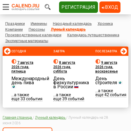
РЕГИСТРАЦИЯ
ВХОД
Праздники
Именины
Народный календарь
Хроника
Компании
Персоны
Лунный календарь
Производственные календари
Календарь путешественника
Экспертные материалы
СЕГОДНЯ
ЗАВТРА
ПОСЛЕЗАВТРА
7 августа
8 августа
9 августа
2026 года,
2026 года,
2026 года,
пятница
суббота
воскресенье
Международный
День
День
день пива
физкультурника
строителя
в России
...а также
...а также
...а также
еще 42 события
еще 33 события
еще 39 событий
Главная страница
/
Лунный календарь
/
Лунный календарь на 28
июня 2026