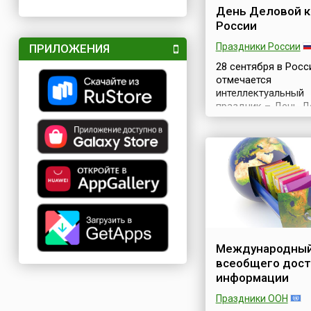
День Деловой к
России
Праздники России
ПРИЛОЖЕНИЯ
28 сентября в Росс
отмечается
интеллектуальный
праздник – День Д
книги. Инициаторам
учреждения в 2015 
выступили проект C
и российское
издательство «Ман
Иванов и Фербер», 
– 28 сентября – бы
выбрана в связи с т
она считается Днё
Рождения издател
Международный
«МИФ» – одного из
всеобщего дост
лидеров рынка де
информации
книги.Как известно
«Книга – лучший по
Праздники ООН
К счастью, в Ро...