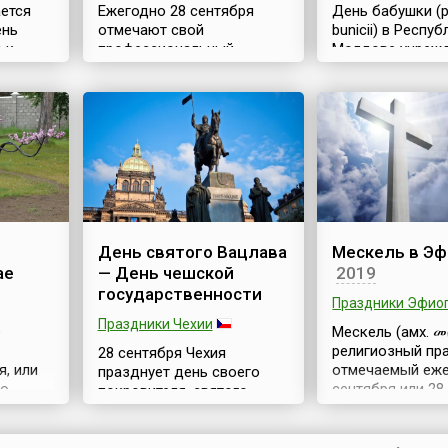
ается
Ежегодно 28 сентября
День бабушки (р
ень
отмечают свой
bunicii) в Респу
 к
профессиональный
Молдове учреж
праздник работники
Постановление
атомной отрасли в
Правительства 
Казахстане. Официально
12 сентября 200
ятная
День работника атомной
отмечается еже
отрасли установлен
последнюю суб
у.
Указом Президента
сентября.Также
блея
Республики от 12 мая 2008
документе проп
кже
года. Сам факт
«Министерствам
в
учреждения праздника на
органам централ
законодательном уровне
местного публи
День святого Вацлава
Мескель в Э
говорит о большой роли
управления сов
ае
— День чешской
2019
сь
атомной отрасли в
неправительств
государственности
ммы
экономике страны.
организациями
Праздники Эфио
тия
История развития атомной
обеспечивать
Праздники Чехии
е
Мескель (амх. 
анной
отрасли Казахстана уходит
организацию и 
религиозный пр
ода, в
корнями в советское
28 сентября Чехия
мероприятий в ра
, или
отмечаемый еже
прошло...
празднует день своего
го
сентября или 28
покровителя, святого
(кит. 孔
Само слово «ме
Вацлава (чешск. — Svatý
— 479 до
переводе с амх
Václav), этот день является
означает «крест