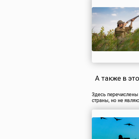
философа, оказав
огромное влияние 
мировоззрение все
китайской цивилиз
китайцы чтят уже 
двух с половиной 
лет. Конфуцианска
философия подраз
самовоспитание,
базирующееся на п
добродетелях:
добросердечии, спр
А также в эт
Здесь перечислены 
страны, но не явля