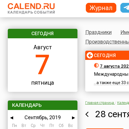
Журнал
Праздники
Им
СЕГОДНЯ
Производственны
Август
7
СЕГОДНЯ
7 августа 202
Международный
пятница
...а также еще 33
Главная страница
/
Календ
КАЛЕНДАРЬ
28 сент
Сентябрь, 2019
◀
▶
Пн
Вт
Ср
Чт
Пт
Сб
Вс