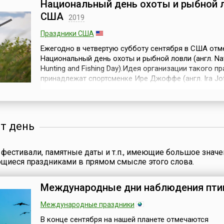
также Днем чешской
Национальный день охоты и рыбной 
шего
Праздник прово
государственности (чешск.
США
на
2019
столице страны
Den české státnosti). В
й
Абебе.В Эфиопи
стране это
Праздники США
ации, —
предание о том,
государственный
более
зародился праз
праздник. Официально он
Ежегодно в четвертую субботу сентября в США отм
тысяч
Мескель. Считае
был учрежден в стране
Национальный день охоты и рыбной ловли (англ. Nat
я
этот день Елене
Палатой депутатов в 2000
Hunting and Fishing Day).Идея организации такого п
умевает
императора Виз
году.Вацлав (907–935) из
принадлежат спортсменке Ире Джоффе (англ. Ira Jof
Константина, по
рода Пржемысловичей,
владелице собственного магазина оружия для охот
яти
поисков удалос
сын герцога Вратислава и
Joffe's Gun Shop. И по настоянию Национального
осуществить сам
язычницы Драгомиры, был
спортивного общества по стрельбе концепция дан
аве...
князем чешским с 924 ...
праздника была рассмот...
от день
фестивали, памятные даты и т.п., имеющие большое значе
ющиеся праздниками в прямом смысле этого слова.
Международные дни наблюдения пти
Международные праздники
В конце сентября на нашей планете отмечаются