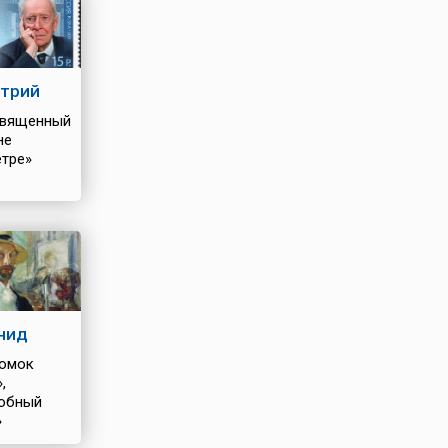
трий
вященный
не
тре»
нид
омок
,
обный
»