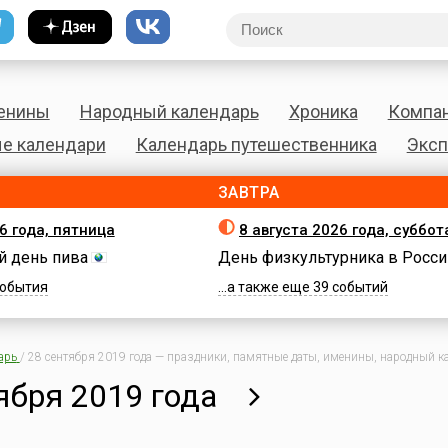
енины
Народный календарь
Хроника
Компа
е календари
Календарь путешественника
Эксп
ЗАВТРА
6 года, пятница
8 августа 2026 года, суббот
 день пива
День физкультурника в Росси
 события
...а также еще 39 событий
арь
/
28 сентября 2019 года — праздники, памятные даты, именины, народный ка
ября 2019 года