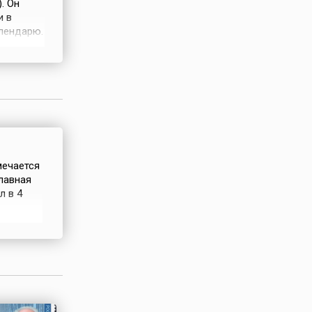
. Он
и в
лендарю.
ддисты
белые
озволяют
мечается
лавная
л в 4
ников-
ычника
м.