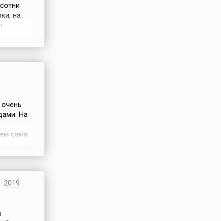
 сотни
ки, на
ы
 как
на
 очень
ами. На
тем сама
о
выбирали
2019
й