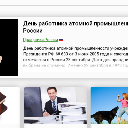
День работника атомной промышлен
России
Праздники России
День работника атомной промышленности учрежде
Президента РФ № 633 от 3 июня 2005 года и ежего
отмечается в России 28 сентября. Дата для праздн
выбрана не случайно. Именно 28 сентября в 1942 го
Государственный комитет обороны СССР выпустил
распоряжение «Об организации работ по урану» и о
создание при Академии наук специальной лаборат
атомного ядра. Таким образом, эта д...