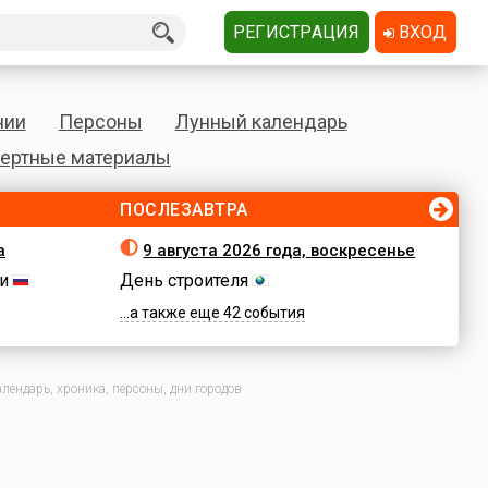
РЕГИСТРАЦИЯ
ВХОД
нии
Персоны
Лунный календарь
ертные материалы
ПОСЛЕЗАВТРА
а
9 августа 2026 года, воскресенье
и
День строителя
...а также еще 42 события
лендарь, хроника, персоны, дни городов