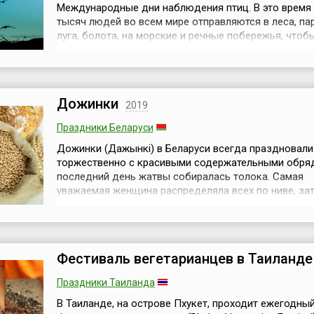
Международные дни наблюдения птиц. В это время
тысяч людей во всем мире отправляются в леса, пар
луга, болота, на морские и речные побережья, чтоб
наблюдать за пернатыми в естественных для них
условиях.Эта экологическая акция позиционируется
новый вид отдыха для населения Земли. Впервые о
прошла в 1993 году по инициативе Междунаро...
Дожинки
2019
Праздники Беларуси
Дожинки (Дажынкi) в Беларуси всегда праздновали
торжественно с красивыми содержательными обряд
последний день жатвы собиралась толока. Самая
уважаемая женщина распределяла всех по ниве, за
брала серп и начинала жать с песней, которую все
подхватывали. В конце каждая жнея откладывала п
колоску для общего дожиночного снопа. Девушки 
в своей среде «Багіню». Возгл...
Фестиваль вегетарианцев в Таиланде
Праздники Таиланда
В Таиланде, на острове Пхукет, проходит ежегодны