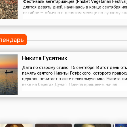
Фестиваль вегетарианцев (Phuket Vegetarian Festival)
длится девять дней, начинаясь в конце сентября ил
октябре — обычно в девятом месяце по лунному ка
В течение фестивального времени благоверные бу
соблюдают строгую вегетарианскую диету, носят 
одежды и следуют другим 10 правилам, которые п
им очистить их тела ...
лендарь
Никита Гусятник
Дата по старому стилю: 15 сентября. В этот день от
память святого Никиты Готфского, которого правос
церковь почитает в лике великомученика. Никита жи
веке на берегах Дуная. Приняв крещение, начал
проповедовать христианство среди своих соплемен
готов. Никита рьяно обличал в грехах правителя-яз
Атанариха, за что его арестовали и подвергли пытка
Язычники хотели вынудит...