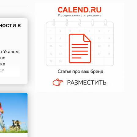
ности в
н Указом
дно
ика
ду
добрил
ории