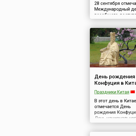
28 сентября отмеч
Международный д
всеобщего доступа
информации (англ.
International Day for
Universal Access to
Information) — пам
дата, учреждённая
ЮНЕСКО в 2015 год
Генеральная Ассам
ООН в 2019 году та
включила эту дату 
список своих
День рождения
международных
Конфуция в Кит
дней.Придерживая
принципов Програ
Праздники Китая
устойчивого разви
В этот день в Кита
общества, рассчит
отмечается День
на период до 2030 г
рождения Конфуция
ЮНЕСКО обрат...
День национально
учителя. Конфуция 
子, ок. 551 до н. э. 
н. э.) — древнего