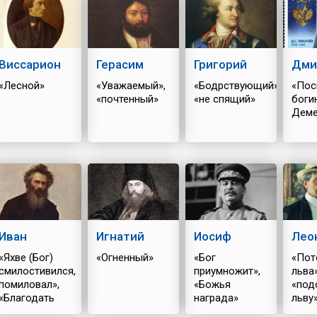
Виссарион
Герасим
Григорий
Дми
«Лесной»
«Уважаемый»,
«Бодрствующий»,
«Пос
«почтенный»
«не спящий»
боги
Деме
Иван
Игнатий
Иосиф
Лео
«Яхве (Бог)
«Огненный»
«Бог
«Пот
смилостивился,
приумножит»,
льва»
помиловал»,
«Божья
«под
«Благодать
награда»
льву
Божия»