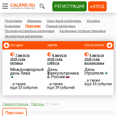
РЕГИСТРАЦИЯ
ВХОД
Праздники
Именины
Народный календарь
Хроника
Компании
Персоны
Лунный календарь
Производственные календари
Календарь путешественника
Экспертные материалы
СЕГОДНЯ
ЗАВТРА
ПОСЛЕЗАВТРА
7 августа
8 августа
9 августа
2026 года,
2026 года,
2026 года,
пятница
суббота
воскресенье
Международный
День
День
день пива
физкультурника
строителя
в России
...а также
...а также
...а также
еще 43 события
еще 33 события
еще 39 событий
Главная страница
/
Персоны
/
27 июня
Персоны