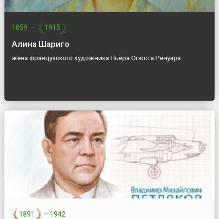
1859
—
1915
Алина Шариго
жена французского художника Пьера Огюста Ренуара
1891
—
1942