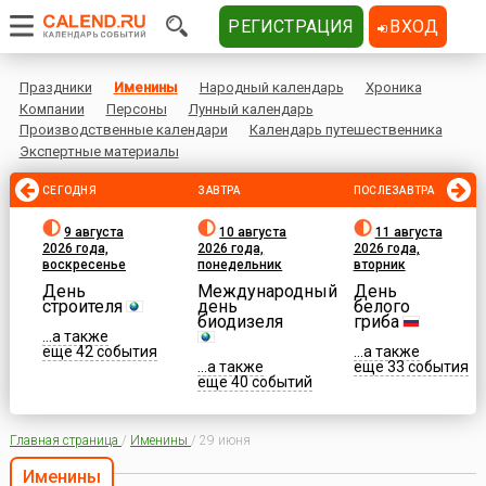
РЕГИСТРАЦИЯ
ВХОД
Праздники
Именины
Народный календарь
Хроника
Компании
Персоны
Лунный календарь
Производственные календари
Календарь путешественника
Экспертные материалы
СЕГОДНЯ
ЗАВТРА
ПОСЛЕЗАВТРА
9 августа
10 августа
11 августа
2026 года,
2026 года,
2026 года,
воскресенье
понедельник
вторник
День
Международный
День
строителя
день
белого
биодизеля
гриба
...а также
еще 42 события
...а также
...а также
еще 33 события
еще 40 событий
Главная страница
/
Именины
/
29 июня
Именины