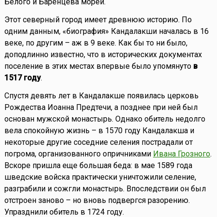
Белого и Баренцева морей.
Этот северный город имеет древнюю историю. По
одним данным, «биография» Кандалакши началась в 16
веке, по другим – аж в 9 веке. Как бы то ни было,
доподлинно известно, что в исторических документах
поселение в этих местах впервые было упомянуто
в
1517 году
.
Спустя девять лет в Кандалакше появилась церковь
Рождества Иоанна Предтечи, а позднее при ней был
основан мужской монастырь. Однако обитель недолго
вела спокойную жизнь – в 1570 году Кандалакша и
некоторые другие соседние селения пострадали от
погрома, организованного опричниками
Ивана Грозного
.
Вскоре пришла еще большая беда: в мае 1589 года
шведские войска практически уничтожили селение,
разграбили и сожгли монастырь. Впоследствии он был
отстроен заново – но вновь подвергся разорению.
Упразднили обитель в 1724 году.