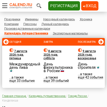
РЕГИСТРАЦИЯ
ВХОД
Праздники
Именины
Народный календарь
Хроника
Компании
Персоны
Лунный календарь
Производственные календари
Календарь путешественника
Экспертные материалы
СЕГОДНЯ
ЗАВТРА
ПОСЛЕЗАВТРА
7 августа
8 августа
9 августа
2026 года,
2026 года,
2026 года,
пятница
суббота
воскресенье
Международный
День
День
день пива
физкультурника
строителя
в России
...а также
...а также
...а также
еще 42 события
еще 33 события
еще 39 событий
Главная страница
/
Календарь путешественника
/
Города России
/
Кандалакша