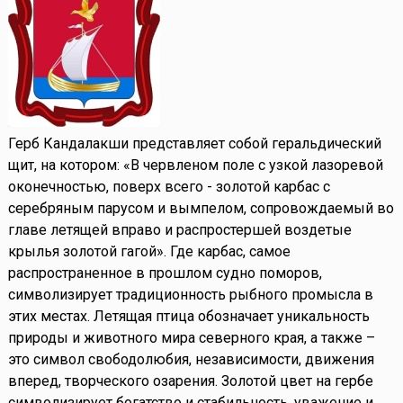
Герб Кандалакши представляет собой геральдический
щит, на котором: «В червленом поле с узкой лазоревой
оконечностью, поверх всего - золотой карбас с
серебряным парусом и вымпелом, сопровождаемый во
главе летящей вправо и распростершей воздетые
крылья золотой гагой». Где карбас, самое
распространенное в прошлом судно поморов,
символизирует традиционность рыбного промысла в
этих местах. Летящая птица обозначает уникальность
природы и животного мира северного края, а также –
это символ свободолюбия, независимости, движения
вперед, творческого озарения. Золотой цвет на гербе
символизирует богатство и стабильность, уважение и