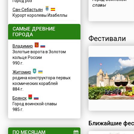
Город роз
славы
Сан-Себастьян
Курорт королевы Изабеллы
САМЫЕ ДРЕВНИЕ
ГОРОДА
Фестивали
Владимир
Золотые ворота в Золотом
кольце России
990 г.
Житомир
родина конструктора первых
космических кораблей
884 г.
Брянск
Город воинской славы
985 г.
Ближайшие фес
ПО МЕСЯЦАМ