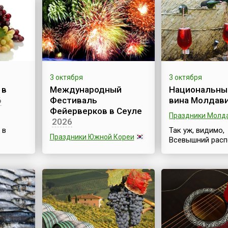
3 октября
3 октября
 в
Международный
Национальны
6
Фестиваль
вина Молдав
Фейерверков в Сеуле
Праздники Молд
2026
 в
Так уж, видимо,
Праздники Южной Кореи
Всевышний расп
жете
что на маленько
Международный
том
земли, на котор
Фестиваль Фейерверков в
м
расположилась 
Сеуле (англ. Seoul
аль
тон всей жизни 
International Firework
— это
виноградная лоз
Festival) – крупное
ник-
Молдавии — бо
культурное событие
вино. Это безу
Южной Кореи, которое
61 года
символ республи
проводится каждый год в
но 10
которая на карт