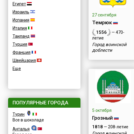
Египет
Израиль
27 сентября
Испания
Темрюк
Италия
1556
— 470-
Таиланд
летие
Город воинской
Турция
доблести
Франция
Швейцария
Еще
ПОПУЛЯРНЫЕ ГОРОДА
5 октября
Турин
Грозный
Все в шоколаде
1818
— 208-летие
Анталья
Город воинской