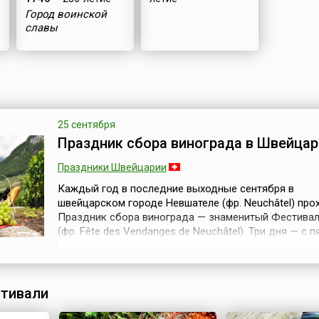
Город воинской
славы
25 сентября
Праздник сбора винограда в Швейцар
Праздники Швейцарии
Каждый год в последние выходные сентября в
швейцарском городе Невшателе (фр. Neuchâtel) про
Праздник сбора винограда — знаменитый Фестивал
(фр. Fête des Vendanges de Neuchâtel). Три дня — с 
до воскресенья — кафе, бары, уличные стойки по п
вина и музыкальные группы оживляют старый город
делают жизнь веселее и праздничнее.Известно, что
выращивать виноград на горных скл...
тивали