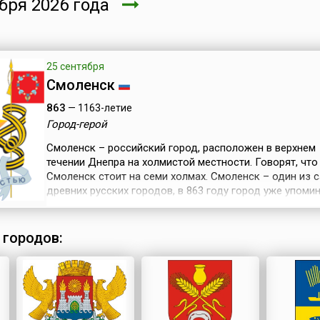
ря 2026 года
25 сентября
Смоленск
863
— 1163-летие
Город-герой
Смоленск – российский город, расположен в верхнем
течении Днепра на холмистой местности. Говорят, что
Смоленск стоит на семи холмах. Смоленск – один из 
древних русских городов, в 863 году город уже упоми
как центр союза кривичей. В 882 году город был захва
присоединен к Киевской Руси князем Олегом. Смолен
располагался на перекрестке торговых путей: северно
 городов:
варяг в гре...