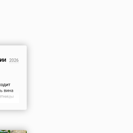
ии
2026
ходит
ь вина
пятницы
родаже
 и