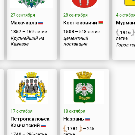
27 сентября
28 сентября
4 октябр
Махачкала
Костюковичи
Мурман
1857
1508
— 169-летие
— 518-летие
1916
Крупнейший на
цементный
летие
Кавказе
поставщик
Город-ге
17 октября
18 октября
Петропавловск-
Назрань
Камчатский
1781
— 245-
1740
летие
— 286-летие