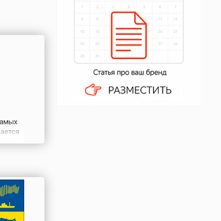
самых
нается
чен и
ск
го – из