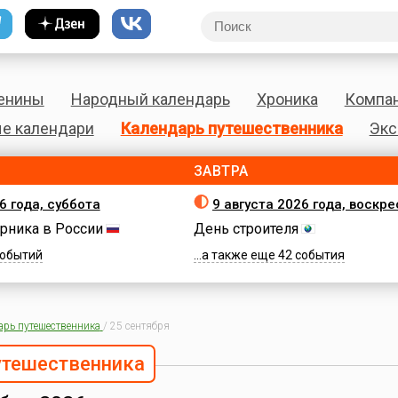
енины
Народный календарь
Хроника
Компа
е календари
Календарь путешественника
Экс
ЗАВТРА
6 года, суббота
9 августа 2026 года, воскр
рника в России
День строителя
 событий
...а также еще 42 события
арь путешественника
/
25 сентября
утешественника