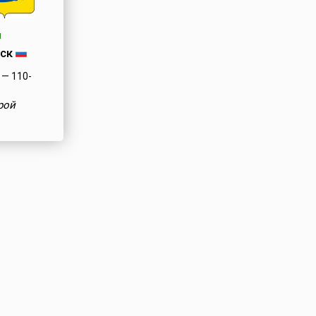
я
ск
— 110-
рой