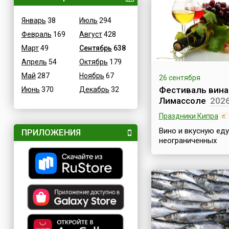
Январь
38
Июль
294
Февраль
169
Август
428
Март
49
Сентябрь
638
Апрель
54
Октябрь
179
Май
287
Ноябрь
67
26 сентября
Фестиваль вина
Июнь
370
Декабрь
32
Лимассоле
202
Праздники Кипра
Вино и вкусную еду
ПРИЛОЖЕНИЯ
неограниченных
количествах вы мо
отведать на откры
воздухе в кипрско
Лимассоле! Фестив
вина в Лимассоле 
грандиозный празд
фестиваль вина,
проводящийся с 19
и длящийся пример