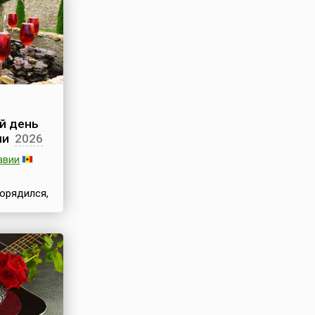
й день
ии
2026
авии
орядился,
м кусочке
ом
Молдавия,
задавала
а. Вино в
льше чем
словный
ки,
е и в самом