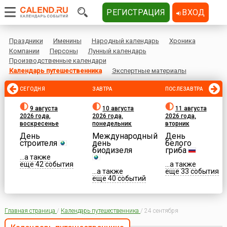
РЕГИСТРАЦИЯ
ВХОД
Праздники
Именины
Народный календарь
Хроника
Компании
Персоны
Лунный календарь
Производственные календари
Календарь путешественника
Экспертные материалы
СЕГОДНЯ
ЗАВТРА
ПОСЛЕЗАВТРА
9 августа
10 августа
11 августа
2026 года,
2026 года,
2026 года,
воскресенье
понедельник
вторник
День
Международный
День
строителя
день
белого
биодизеля
гриба
...а также
еще 42 события
...а также
...а также
еще 33 события
еще 40 событий
Главная страница
/
Календарь путешественника
/
24 сентября