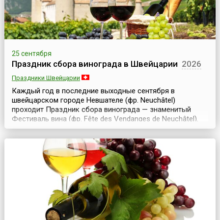
25 сентября
Праздник сбора винограда в Швейцарии
2026
Праздники Швейцарии
Каждый год в последние выходные сентября в
швейцарском городе Невшателе (фр. Neuchâtel)
проходит Праздник сбора винограда — знаменитый
Фестиваль вина (фр. Fête des Vendanges de Neuchâtel).
Три дня — с пятницы до воскресенья — кафе, бары,
уличные стойки по продаже вина и музыкальные группы
оживляют старый город и делают жизнь веселее и
праздничнее.Известно, что выращивать виноград на
горных скл...