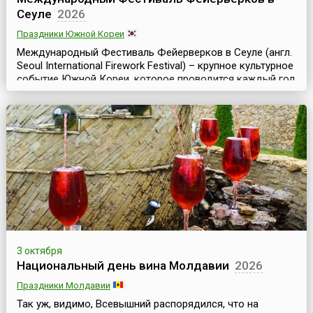
Сеуле
2026
Праздники Южной Кореи
Международный Фестиваль Фейерверков в Сеуле (англ.
Seoul International Firework Festival) – крупное культурное
событие Южной Кореи, которое проводится каждый год
в конце сентября – начале октябре, начиная с 2000 года,
где лучшие пиротехники мира создают неповторимую
атмосферу праздника и красоты.Для участия в
фестивале традиционно съезжаются команды
специалистов по фейерверкам из разных стран....
3 октября
Национальный день вина Молдавии
2026
Праздники Молдавии
Так уж, видимо, Всевышний распорядился, что на