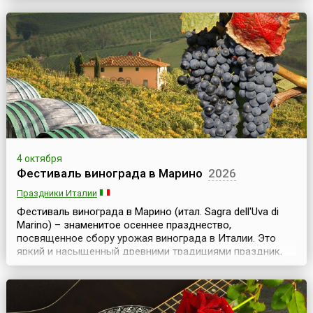
октября именно в Хельсинки съезжаются все
почитатели финского деликатеса — селедки, на
ежегодную Ярмарку сельди (фин. Stadin Silakkamarkkinat),
кото...
4 октября
Фестиваль винограда в Марино
2026
Праздники Италии
Фестиваль винограда в Марино (итал. Sagra dell'Uva di
Marino) – знаменитое осеннее празднество,
посвященное сбору урожая винограда в Италии. Это
яркий и насыщенный древними традициями праздник,
один из старейших подобных праздников урожая в
стране, совмещенный с дегустацией местных вин и
лучших сортов винограда. Марино – старинный город,
недалеко от Рима. Раньше здесь располагался летний