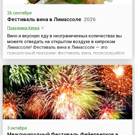
26 сентября
Фестиваль вина в Лимассоле
2026
Праздники Кипра
Вино и вкусную еду в неограниченных количествах вы
можете отведать на открытом воздухе в кипрском
Лимассоле! Фестиваль вина в Лимассоле — это
грандиозный праздник-фестиваль вина, проводящийся
с 1961 года и длящийся примерно 10 осенних дней.
Летняя жара постепенно спадает, солнышко покрывает
теплом все вокруг, а в воздухе улавливается тонкий
аромат винограда — благодатное время!Вино, пожал...
3 октября
Международный Фестиваль Фейерверков в