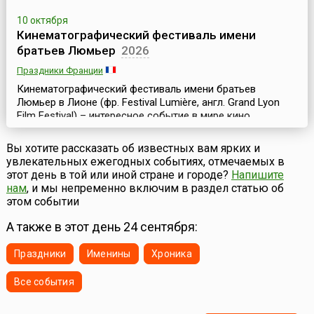
10 октября
Кинематографический фестиваль имени
братьев Люмьер
2026
Праздники Франции
Кинематографический фестиваль имени братьев
Люмьер в Лионе (фр. Festival Lumière, англ. Grand Lyon
Film Festival) – интересное событие в мире кино,
предназначенное для широкой публики. Фестиваль
посвящен истории кино и занимается в основном
Вы хотите рассказать об известных вам ярких и
ретроспективами классики мирового киноискусства. Он
увлекательных ежегодных событиях, отмечаемых в
проходит ежегодно в октябре и длится чуть более
этот день в той или иной стране и городе?
Напишите
недели.История проведения фестиваля имени братьев
нам
, и мы непременно включим в раздел статью об
Люмье...
этом событии
А также в этот день 24 сентября:
Праздники
Именины
Хроника
Все события