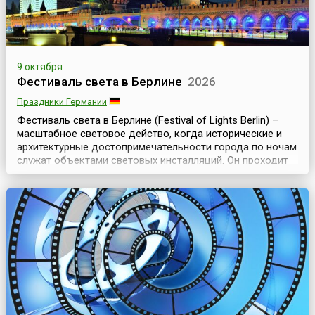
9 октября
Фестиваль света в Берлине
2026
Праздники Германии
Фестиваль света в Берлине (Festival of Lights Berlin) –
масштабное световое действо, когда исторические и
архитектурные достопримечательности города по ночам
служат объектами световых инсталляций. Он проходит
ежегодно, начиная с 2005 года, осенью и длится
примерно неделю.Культурная жизнь Берлина, как и
любой другой столицы мира, насыщена событиями
круглый год, в независимости от времени года. ...