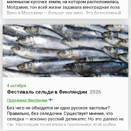
маленьком кусочке земли, на котором расположилась
Молдавия, тон всей жизни задавала виноградная лоза.
Вино в Молдавии — больше чем вино. Это безусловный
символ республики, которая на карте и в самом деле
напоминает виноградную гроздь.Виноделие у молдаван
— в генах. В каждом дворе — винзавод, и каждый
молдаванин — гурман.Как признание значимост...
4 октября
Фестиваль сельди в Финляндии
2026
Праздники Финляндии
Без чего не обходится ни одно русское застолье?
Правильно, без селедочки. Существует мнение, что
селедка — исконно русский деликатес. Но это далеко не
так. Настоящие почитатели и поклонники этой рыбки
живут в Финляндии. Каждый год, в первых числах