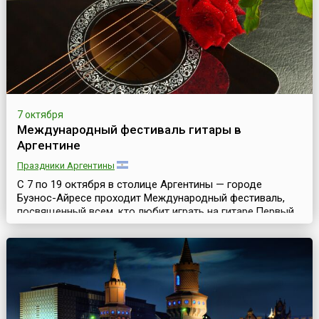
курор...
7 октября
Международный фестиваль гитары в
Аргентине
Праздники Аргентины
С 7 по 19 октября в столице Аргентины — городе
Буэнос-Айресе проходит Международный фестиваль,
посвященный всем, кто любит играть на гитаре.Первый
фестиваль прошел в 1995 году, и с тех пор более 200
тысяч любителей гитары посетили это впечатляющее
событие. Фестиваль стал постепенно одним из самых
престижных событий подобного рода в мире. Сотни
талантливых исполнителей — это в основном жите...