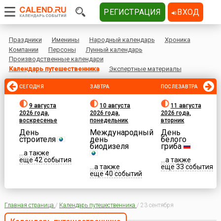
РЕГИСТРАЦИЯ
ВХОД
Праздники
Именины
Народный календарь
Хроника
Компании
Персоны
Лунный календарь
Производственные календари
Календарь путешественника
Экспертные материалы
СЕГОДНЯ
ЗАВТРА
ПОСЛЕЗАВТРА
9 августа
10 августа
11 августа
2026 года,
2026 года,
2026 года,
воскресенье
понедельник
вторник
День
Международный
День
строителя
день
белого
биодизеля
гриба
...а также
еще 42 события
...а также
...а также
еще 33 события
еще 40 событий
Главная страница
/
Календарь путешественника
/
23 сентября