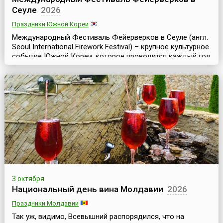
Сеуле
2026
Праздники Южной Кореи
Международный Фестиваль Фейерверков в Сеуле (англ.
Seoul International Firework Festival) – крупное культурное
событие Южной Кореи, которое проводится каждый год
в конце сентября – начале октябре, начиная с 2000 года,
где лучшие пиротехники мира создают неповторимую
атмосферу праздника и красоты.Для участия в
фестивале традиционно съезжаются команды
специалистов по фейерверкам из разных стран....
3 октября
Национальный день вина Молдавии
2026
Праздники Молдавии
Так уж, видимо, Всевышний распорядился, что на