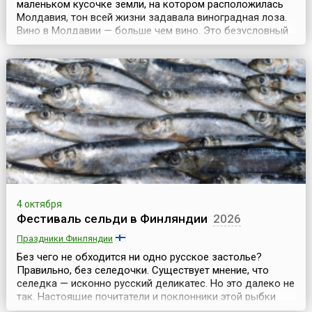
маленьком кусочке земли, на котором расположилась
Молдавия, тон всей жизни задавала виноградная лоза.
Вино в Молдавии — больше чем вино. Это безусловный
символ республики, которая на карте и в самом деле
напоминает виноградную гроздь.Виноделие у молдаван
— в генах. В каждом дворе — винзавод, и каждый
молдаванин — гурман.Как признание значимост...
4 октября
Фестиваль сельди в Финляндии
2026
Праздники Финляндии
Без чего не обходится ни одно русское застолье?
Правильно, без селедочки. Существует мнение, что
селедка — исконно русский деликатес. Но это далеко не
так. Настоящие почитатели и поклонники этой рыбки
живут в Финляндии. Каждый год, в первых числах