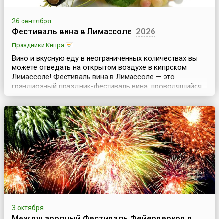
26 сентября
Фестиваль вина в Лимассоле
2026
Праздники Кипра
Вино и вкусную еду в неограниченных количествах вы
можете отведать на открытом воздухе в кипрском
Лимассоле! Фестиваль вина в Лимассоле — это
грандиозный праздник-фестиваль вина, проводящийся
с 1961 года и длящийся примерно 10 осенних дней.
Летняя жара постепенно спадает, солнышко покрывает
теплом все вокруг, а в воздухе улавливается тонкий
аромат винограда — благодатное время!Вино, пожал...
3 октября
Международный Фестиваль Фейерверков в