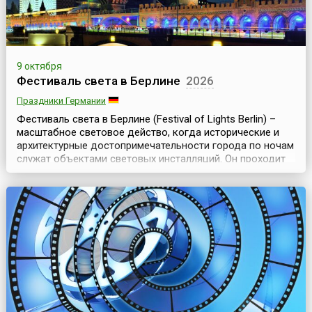
9 октября
Фестиваль света в Берлине
2026
Праздники Германии
Фестиваль света в Берлине (Festival of Lights Berlin) –
масштабное световое действо, когда исторические и
архитектурные достопримечательности города по ночам
служат объектами световых инсталляций. Он проходит
ежегодно, начиная с 2005 года, осенью и длится
примерно неделю.Культурная жизнь Берлина, как и
любой другой столицы мира, насыщена событиями
круглый год, в независимости от времени года. ...