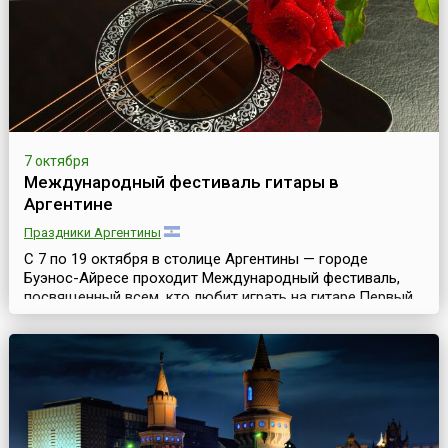
курор...
7 октября
Международный фестиваль гитары в
Аргентине
Праздники Аргентины
С 7 по 19 октября в столице Аргентины — городе
Буэнос-Айресе проходит Международный фестиваль,
посвященный всем, кто любит играть на гитаре.Первый
фестиваль прошел в 1995 году, и с тех пор более 200
тысяч любителей гитары посетили это впечатляющее
событие. Фестиваль стал постепенно одним из самых
престижных событий подобного рода в мире. Сотни
талантливых исполнителей — это в основном жите...