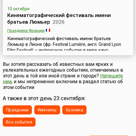
10 октября
Кинематографический фестиваль имени
братьев Люмьер
2026
Праздники Франции
Кинематографический фестиваль имени братьев
Люмьер в Лионе (фр. Festival Lumière, англ. Grand Lyon
Film Festival) – интересное событие в мире кино,
предназначенное для широкой публики. Фестиваль
посвящен истории кино и занимается в основном
Вы хотите рассказать об известных вам ярких и
ретроспективами классики мирового киноискусства. Он
увлекательных ежегодных событиях, отмечаемых в
проходит ежегодно в октябре и длится чуть более
этот день в той или иной стране и городе?
Напишите
недели.История проведения фестиваля имени братьев
нам
, и мы непременно включим в раздел статью об
Люмье...
этом событии
А также в этот день 23 сентября:
Праздники
Именины
Хроника
Все события