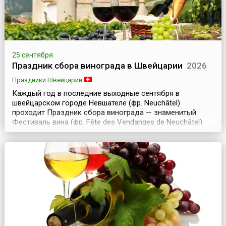
25 сентября
Праздник сбора винограда в Швейцарии
2026
Праздники Швейцарии
Каждый год в последние выходные сентября в
швейцарском городе Невшателе (фр. Neuchâtel)
проходит Праздник сбора винограда — знаменитый
Фестиваль вина (фр. Fête des Vendanges de Neuchâtel).
Три дня — с пятницы до воскресенья — кафе, бары,
уличные стойки по продаже вина и музыкальные группы
оживляют старый город и делают жизнь веселее и
праздничнее.Известно, что выращивать виноград на
горных скл...