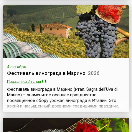
октября именно в Хельсинки съезжаются все
почитатели финского деликатеса — селедки, на
ежегодную Ярмарку сельди (фин. Stadin Silakkamarkkinat),
кото...
4 октября
Фестиваль винограда в Марино
2026
Праздники Италии
Фестиваль винограда в Марино (итал. Sagra dell'Uva di
Marino) – знаменитое осеннее празднество,
посвященное сбору урожая винограда в Италии. Это
яркий и насыщенный древними традициями праздник,
один из старейших подобных праздников урожая в
стране, совмещенный с дегустацией местных вин и
лучших сортов винограда. Марино – старинный город,
недалеко от Рима. Раньше здесь располагался летний