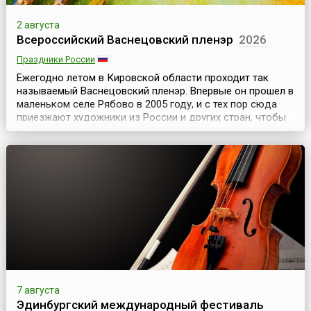
2 августа
Всероссийский Васнецовский пленэр
2026
Праздники России
Ежегодно летом в Кировской области проходит так
называемый Васнецовский пленэр. Впервые он прошел в
маленьком селе Рябово в 2005 году, и с тех пор сюда
приезжают художники из России и других стран, чтобы
писать с натуры в местах, где создавали свои
произведения Виктор и Аполлинарий Васнецовы.С 2012
года программа пленэра изменилась. Усадьба в Рябово
находилась на реконструкции, поэтому художни...
7 августа
Эдинбургский международный фестиваль