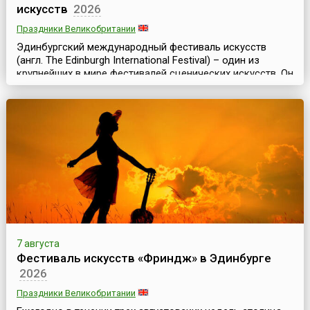
искусств
2026
Праздники Великобритании
Эдинбургский международный фестиваль искусств
(англ. The Edinburgh International Festival) – один из
крупнейших в мире фестивалей сценических искусств. Он
проходит в столице Шотландии ежегодно в августе и
длится почти месяц. Эдинбургский фестиваль уникален
тем, что здесь одновременно представлены
театральное, оперное, танцевальное и музыкальное
искусства. Он включает в себя концерты классическ...
7 августа
Фестиваль искусств «Фриндж» в Эдинбурге
2026
Праздники Великобритании