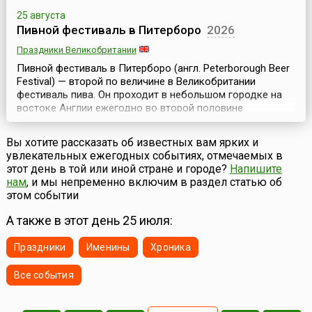
25 августа
Пивной фестиваль в Питерборо
2026
Праздники Великобритании
Пивной фестиваль в Питерборо (англ. Peterborough Beer
Festival) — второй по величине в Великобритании
фестиваль пива. Он проходит в небольшом городке на
востоке Англии ежегодно во второй половине
августа.На фестиваль съезжаются десятки тысяч
человек, так что население города увеличивается в
Вы хотите рассказать об известных вам ярких и
несколько раз, но ненадолго, потому что длится эта
увлекательных ежегодных событиях, отмечаемых в
радость для гурманов пива всего 5 дней. На фестив...
этот день в той или иной стране и городе?
Напишите
нам
, и мы непременно включим в раздел статью об
этом событии
А также в этот день 25 июля:
Праздники
Именины
Хроника
Все события