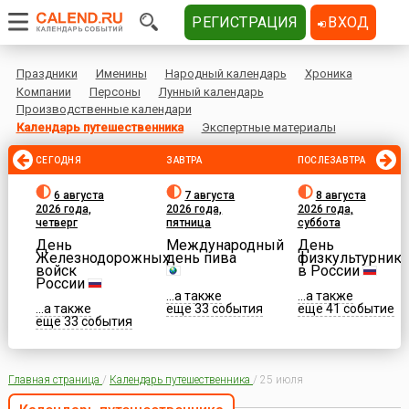
РЕГИСТРАЦИЯ
ВХОД
Праздники
Именины
Народный календарь
Хроника
Компании
Персоны
Лунный календарь
Производственные календари
Календарь путешественника
Экспертные материалы
СЕГОДНЯ
ЗАВТРА
ПОСЛЕЗАВТРА
6 августа
7 августа
8 августа
2026 года,
2026 года,
2026 года,
четверг
пятница
суббота
День
Международный
День
Железнодорожных
день пива
физкультурника
войск
в России
России
...а также
...а также
...а также
еще 33 события
еще 41 событие
еще 33 события
Главная страница
/
Календарь путешественника
/
25 июля