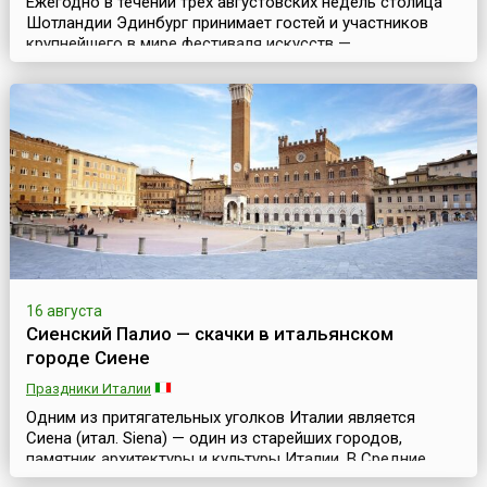
Ежегодно в течении трех августовских недель столица
Шотландии Эдинбург принимает гостей и участников
крупнейшего в мире фестиваля искусств —
Эдинбургского фестиваля искусств «Фриндж» (англ.
Edinburgh Fringe Festival). Он является неофициальной и
«неформальной» частью знаменитого Эдинбургского
международного фестиваля искусств.Ежегодно на
фестивале разыгрываются 3 тысячи представлений и
более 2...
16 августа
Сиенский Палио — скачки в итальянском
городе Сиене
Праздники Италии
Одним из притягательных уголков Италии является
Сиена (итал. Siena) — один из старейших городов,
памятник архитектуры и культуры Италии. В Средние
века этот город, расположенный в западной части