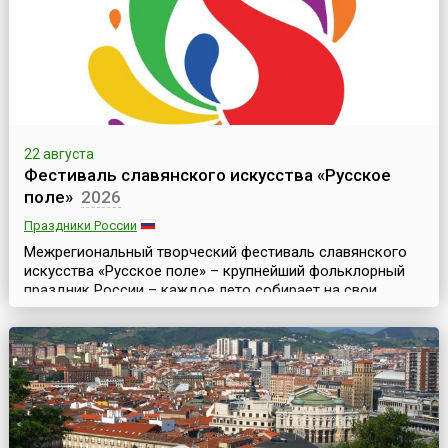
музыкальные направления (военная, классическая,
народная и эстрадная музыка)...
22 августа
Фестиваль славянского искусства «Русское
поле»
2026
Праздники России
Межрегиональный творческий фестиваль славянского
искусства «Русское поле» – крупнейший фольклорный
праздник России – каждое лето собирает на свои
площадки лучшие фольклорные ансамбли и
ремесленников со всей страны. В последние годы он
проходит на территории музея-заповедника
«Коломенское» в Москве (несколько лет проводился в
музее-заповеднике «Царицыно»). Организатором
мероприятия выступает Департ...