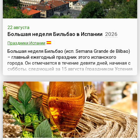
22 августа
Большая неделя Бильбао в Испании
2026
Праздники Испании
Большая неделя Бильбао (исп. Semana Grande de Bilbao)
– главный ежегодный праздник этого испанского
города. Он отмечается в течение девяти дней, начиная с
субботы, следующей за 15 августа (праздником Успения
Богородицы).Официальный статус праздник получил в
1978 году, хотя и прежде в августе в Бильбао проходили
разнообразные увеселительные мероприятия – ярмарки,
корриды, состязания силачей, ци...