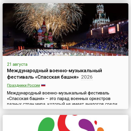
страны, в Тоскане, был столицей сильной Сиенской
республики и уже в ту дальнюю эпоху хранил шедевры
итальянской готики мирового достоинства.Именно в
Средние века и зародилась традиция проводить в
город...
21 августа
Международный военно-музыкальный
фестиваль «Спасская башня»
2026
Праздники России
Международный военно-музыкальный фестиваль
«Спасская башня» – это парад военных оркестров
разных стран мира, который не имеет аналогов среди
других известных Military Tattoo (то есть парадов
военных оркестров) мирового уровня. Это
захватывающее дух музыкально-театрализованное
представление, где органично сочетаются разные