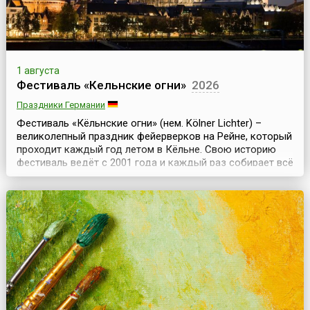
1 августа
Фестиваль «Кельнские огни»
2026
Праздники Германии
Фестиваль «Кёльнские огни» (нем. Kölner Lichter) –
великолепный праздник фейерверков на Рейне, который
проходит каждый год летом в Кёльне. Свою историю
фестиваль ведёт с 2001 года и каждый раз собирает всё
больше зрителей. В первые годы количество туристов,
специально приезжавших в город, чтобы посмотреть на
фейерверки, исчислялось десятками тысяч. Сегодня их
число доходит до нескольких сотен ...