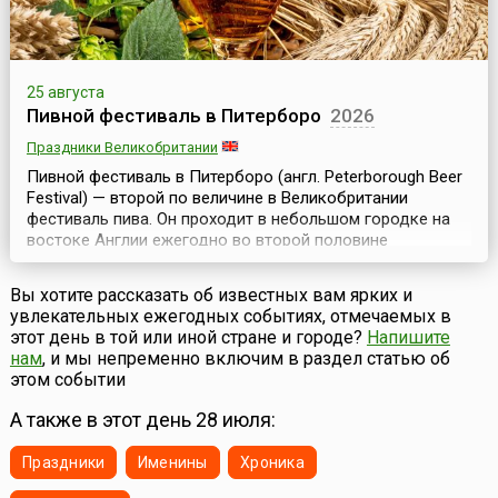
25 августа
Пивной фестиваль в Питерборо
2026
Праздники Великобритании
Пивной фестиваль в Питерборо (англ. Peterborough Beer
Festival) — второй по величине в Великобритании
фестиваль пива. Он проходит в небольшом городке на
востоке Англии ежегодно во второй половине
августа.На фестиваль съезжаются десятки тысяч
человек, так что население города увеличивается в
Вы хотите рассказать об известных вам ярких и
несколько раз, но ненадолго, потому что длится эта
увлекательных ежегодных событиях, отмечаемых в
радость для гурманов пива всего 5 дней. На фестив...
этот день в той или иной стране и городе?
Напишите
нам
, и мы непременно включим в раздел статью об
этом событии
А также в этот день 28 июля:
Праздники
Именины
Хроника