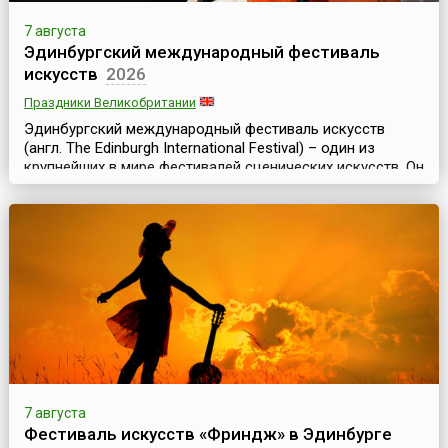
7 августа
Эдинбургский международный фестиваль
искусств
2026
Праздники Великобритании
Эдинбургский международный фестиваль искусств
(англ. The Edinburgh International Festival) – один из
крупнейших в мире фестивалей сценических искусств. Он
проходит в столице Шотландии ежегодно в августе и
длится почти месяц. Эдинбургский фестиваль уникален
тем, что здесь одновременно представлены
театральное, оперное, танцевальное и музыкальное
искусства. Он включает в себя концерты классическ...
7 августа
Фестиваль искусств «Фриндж» в Эдинбурге