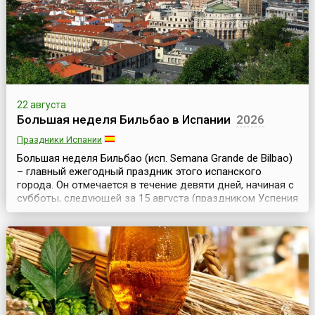
мероприятия выступает Департ...
22 августа
Большая неделя Бильбао в Испании
2026
Праздники Испании
Большая неделя Бильбао (исп. Semana Grande de Bilbao)
– главный ежегодный праздник этого испанского
города. Он отмечается в течение девяти дней, начиная с
субботы, следующей за 15 августа (праздником Успения
Богородицы).Официальный статус праздник получил в
1978 году, хотя и прежде в августе в Бильбао проходили
разнообразные увеселительные мероприятия – ярмарки,
корриды, состязания силачей, ци...