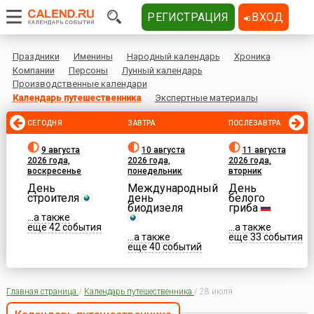
РЕГИСТРАЦИЯ
ВХОД
Праздники
Именины
Народный календарь
Хроника
Компании
Персоны
Лунный календарь
Производственные календари
Календарь путешественника
Экспертные материалы
СЕГОДНЯ
ЗАВТРА
ПОСЛЕЗАВТРА
9 августа
10 августа
11 августа
2026 года,
2026 года,
2026 года,
воскресенье
понедельник
вторник
День
Международный
День
строителя
день
белого
биодизеля
гриба
...а также
еще 42 события
...а также
...а также
еще 33 события
еще 40 событий
Главная страница
/
Календарь путешественника
/
28 июля