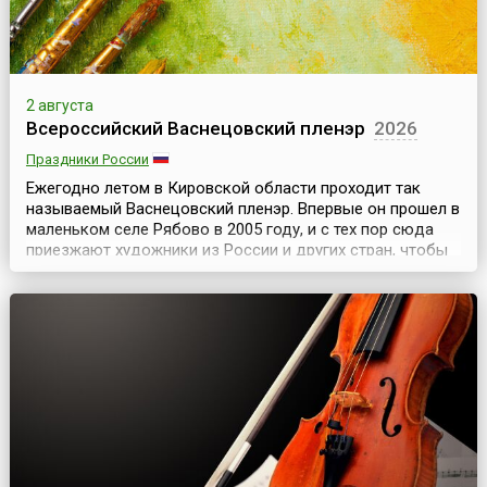
2 августа
Всероссийский Васнецовский пленэр
2026
Праздники России
Ежегодно летом в Кировской области проходит так
называемый Васнецовский пленэр. Впервые он прошел в
маленьком селе Рябово в 2005 году, и с тех пор сюда
приезжают художники из России и других стран, чтобы
писать с натуры в местах, где создавали свои
произведения Виктор и Аполлинарий Васнецовы.С 2012
года программа пленэра изменилась. Усадьба в Рябово
находилась на реконструкции, поэтому художни...