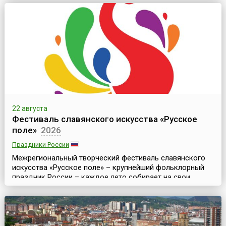
военных оркестров) мирового уровня. Это
захватывающее дух музыкально-театрализованное
представление, где органично сочетаются разные
музыкальные направления (военная, классическая,
народная и эстрадная музыка)...
22 августа
Фестиваль славянского искусства «Русское
поле»
2026
Праздники России
Межрегиональный творческий фестиваль славянского
искусства «Русское поле» – крупнейший фольклорный
праздник России – каждое лето собирает на свои
площадки лучшие фольклорные ансамбли и
ремесленников со всей страны. В последние годы он
проходит на территории музея-заповедника
«Коломенское» в Москве (несколько лет проводился в
музее-заповеднике «Царицыно»). Организатором