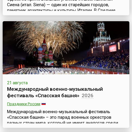
Сиена (итал. Siena) — один из старейших городов,
памятник архитектуры и культуры Италии. В Средние
века этот город, расположенный в западной части
страны, в Тоскане, был столицей сильной Сиенской
республики и уже в ту дальнюю эпоху хранил шедевры
итальянской готики мирового достоинства.Именно в
Средние века и зародилась традиция проводить в
город...
21 августа
Международный военно-музыкальный
фестиваль «Спасская башня»
2026
Праздники России
Международный военно-музыкальный фестиваль
«Спасская башня» – это парад военных оркестров
разных стран мира, который не имеет аналогов среди
других известных Military Tattoo (то есть парадов