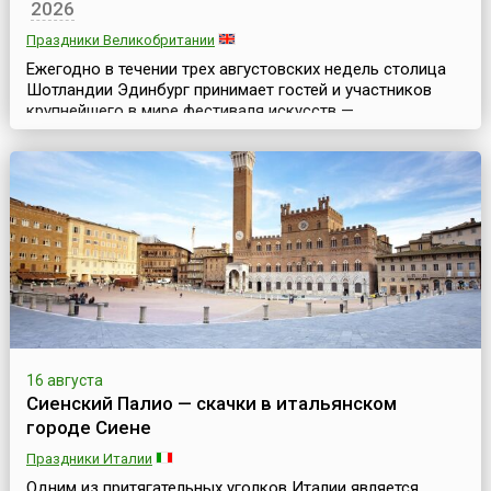
2026
Праздники Великобритании
Ежегодно в течении трех августовских недель столица
Шотландии Эдинбург принимает гостей и участников
крупнейшего в мире фестиваля искусств —
Эдинбургского фестиваля искусств «Фриндж» (англ.
Edinburgh Fringe Festival). Он является неофициальной и
«неформальной» частью знаменитого Эдинбургского
международного фестиваля искусств.Ежегодно на
фестивале разыгрываются 3 тысячи представлений и
более 2...
16 августа
Сиенский Палио — скачки в итальянском
городе Сиене
Праздники Италии
Одним из притягательных уголков Италии является