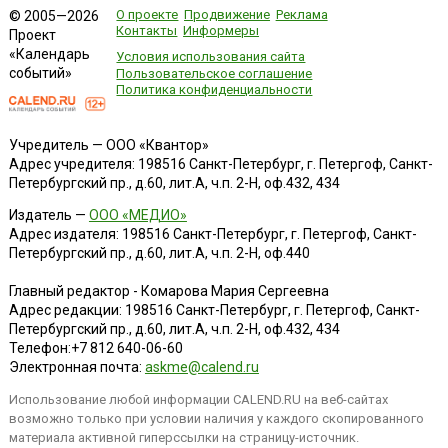
О проекте
Продвижение
Реклама
© 2005—2026
Контакты
Информеры
Проект
«Календарь
Условия использования сайта
событий»
Пользовательское соглашение
Политика конфиденциальности
Учредитель — ООО «Квантор»
Адрес учредителя: 198516 Санкт-Петербург, г. Петергоф, Санкт-
Петербургский пр., д.60, лит.А, ч.п. 2-Н, оф.432, 434
Издатель —
ООО «МЕДИО»
Адрес издателя: 198516 Санкт-Петербург, г. Петергоф, Санкт-
Петербургский пр., д.60, лит.А, ч.п. 2-Н, оф.440
Главный редактор - Комарова Мария Сергеевна
Адрес редакции:
198516
Санкт-Петербург, г. Петергоф
,
Санкт-
Петербургский пр., д.60, лит.А, ч.п. 2-Н, оф.432, 434
Телефон:
+7 812 640-06-60
Электронная почта:
askme@calend.ru
Использование любой информации CALEND.RU на веб-сайтах
возможно только при условии наличия у каждого скопированного
материала активной гиперссылки на страницу-источник.