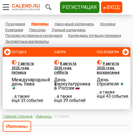
РЕГИСТРАЦИЯ
ВХОД
Праздники
Именины
Народный календарь
Хроника
Компании
Персоны
Лунный календарь
Производственные календари
Календарь путешественника
Экспертные материалы
СЕГОДНЯ
ЗАВТРА
ПОСЛЕЗАВТРА
7 августа
8 августа
9 августа
2026 года,
2026 года,
2026 года,
пятница
суббота
воскресенье
Международный
День
День
день пива
физкультурника
строителя
в России
...а также
...а также
...а также
еще 43 события
еще 33 события
еще 39 событий
Главная страница
/
Именины
/
25 июля
Именины