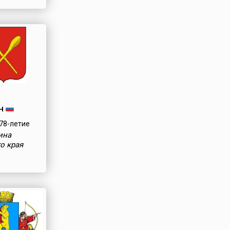
н
78-летие
ина
о края