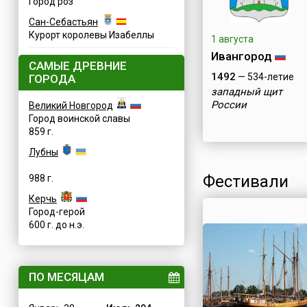
Город роз
Сан-Себастьян
Курорт королевы Изабеллы
1 августа
Ивангород
САМЫЕ ДРЕВНИЕ
1492
— 534-летие
ГОРОДА
западный щит
России
Великий Новгород
Город воинской славы
859 г.
Лубны
Фестивали
988 г.
Керчь
Город-герой
600 г. до н.э.
ПО МЕСЯЦАМ