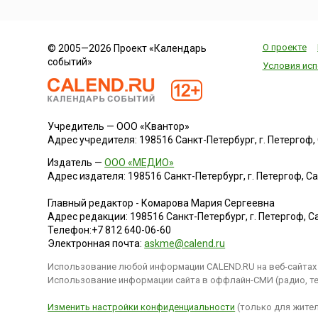
музея-заповедник
«Коломенское» в 
(несколько лет
проводился в музе
О проекте
© 2005—2026 Проект «Календарь
заповеднике «Цари
событий»
Условия исп
Организатором
мероприятия высту
Департ...
Учредитель — ООО «Квантор»
Адрес учредителя: 198516 Санкт-Петербург, г. Петергоф, Са
Издатель —
ООО «МЕДИО»
Адрес издателя: 198516 Санкт-Петербург, г. Петергоф, Санк
Главный редактор - Комарова Мария Сергеевна
Адрес редакции:
198516
Санкт-Петербург, г. Петергоф
,
Са
Телефон:
+7 812 640-06-60
Электронная почта:
askme@calend.ru
Использование любой информации CALEND.RU на веб-сайтах 
Использование информации сайта в оффлайн-СМИ (радио, тел
Изменить настройки конфиденциальности
(только для жител