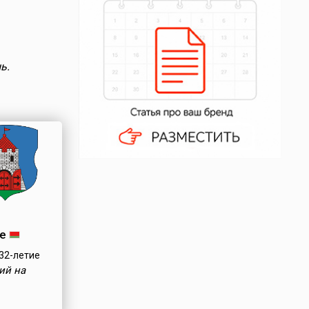
ь.
е
32-летие
ий на