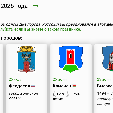
2026 года
об одном Дне города, который бы праздновался в этот ден
уйста, если вы знаете о таком празднике.
 городов:
25 июля
25 июля
25 июля
Феодосия
Каменец
Высоко
Город воинской
1494
— 5
1276
— 750-
славы
последн
летие
западе