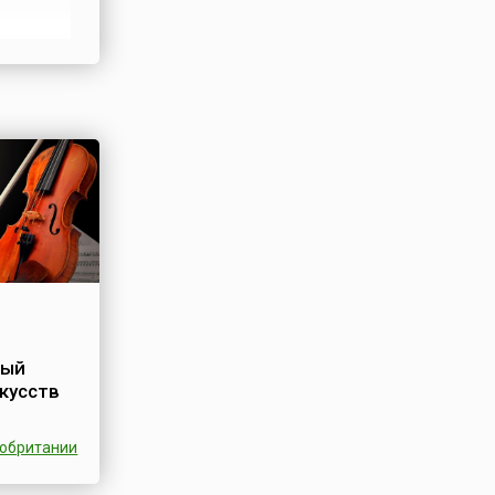
еловек.
звестный
й
й
ный
кусств
кобритании