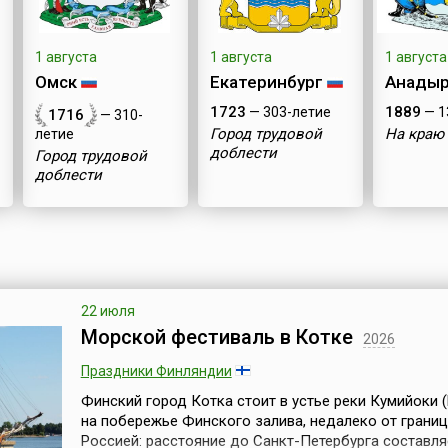
1 августа
1 августа
1 августа
Омск
Екатеринбург
Анады
1723
1889
— 303-летие
— 1
1716
— 310-
Город трудовой
На краю 
летие
доблести
Город трудовой
доблести
22 июля
Морской фестиваль в Котке
2026
Праздники Финляндии
Финский город Котка стоит в устье реки Кумийоки (K
на побережье Финского залива, недалеко от границ
Россией: расстояние до Санкт-Петербурга составля