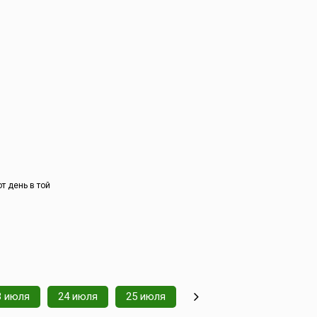
ry Tattoo
в военных
ового
 дух
ое
где
таются
льные
енная,
ародная и
)...
т день в той
3 июля
24 июля
25 июля