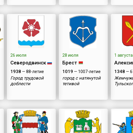
26 июля
28 июля
1 августа
Северодвинск
Брест
Алекси
1938
1019
1348
— 88-летие
— 1007-летие
— 6
Город трудовой
город с натянутой
Жемчуж
доблести
тетивой
Тульског