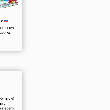
рь
37-летие
света
ymijoki)
ы с
ет всего