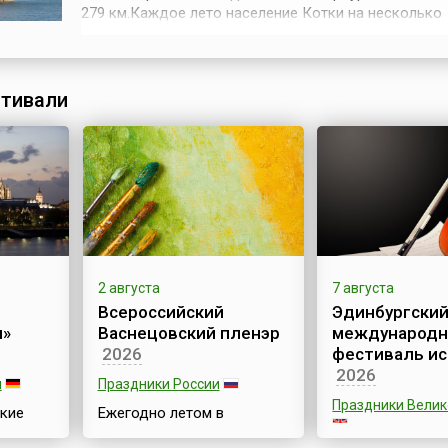
279 км.Каждое лето население Котки на несколько
июльских дней увеличивается на несколько тысяч ч
Со всего мира съезжаются сюда люди на широко и
Морской фестиваль (Kotka Maritime Festival) – самы
большой летний пр...
тивали
2 августа
7 августа
Всероссийский
Эдинбургски
и»
Васнецовский пленэр
международ
2026
фестиваль ис
2026
и
Праздники России
Праздники Вели
кие
Ежегодно летом в
chter) –
Кировской области