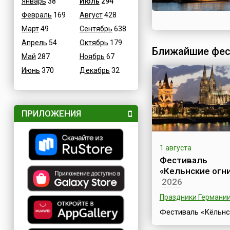
Январь
38
Июль
294
Февраль
169
Август
428
Март
49
Сентябрь
638
Апрель
54
Октябрь
179
Ближайшие фес
Май
287
Ноябрь
67
Июнь
370
Декабрь
32
ПРИЛОЖЕНИЯ
1 августа
Фестиваль
«Кельнские огн
2026
Праздники Германи
Фестиваль «Кёльнс
огни» (нем. Kölner Li