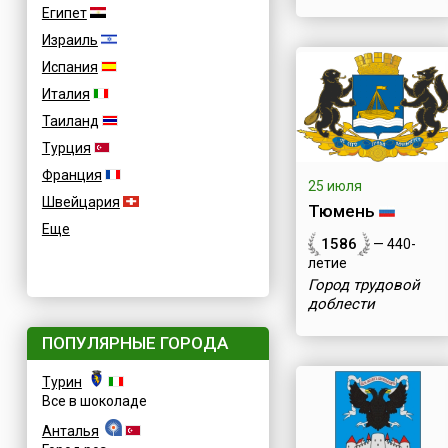
Египет
Израиль
Испания
Италия
Таиланд
Турция
Франция
25 июля
Швейцария
Тюмень
Еще
1586
— 440-
летие
Город трудовой
доблести
ПОПУЛЯРНЫЕ ГОРОДА
Турин
Все в шоколаде
Анталья