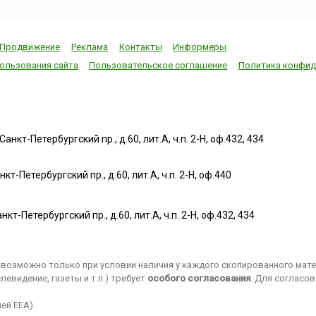
августе в Бильбао
а
проходили разнообразные
Москве
увеселительные
мероприятия – ярмарки,
е-
Продвижение
Реклама
Контакты
Информеры
корриды, состязания
цыно»).
ользования сайта
Пользовательское соглашение
Политика конфид
силачей, ци...
пает
нкт-Петербургский пр., д.60, лит.А, ч.п. 2-Н, оф.432, 434
т-Петербургский пр., д.60, лит.А, ч.п. 2-Н, оф.440
нкт-Петербургский пр., д.60, лит.А, ч.п. 2-Н, оф.432, 434
возможно только при условии наличия у каждого скопированного матер
евидение, газеты и т.п.) требует
особого согласования
. Для согласо
ей EEA).