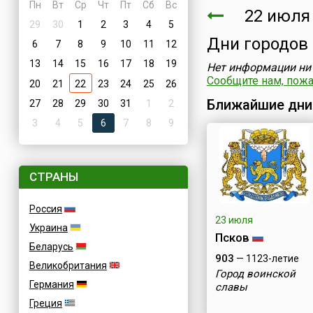
Пн
Вт
Ср
Чт
Пт
Сб
Вс
22 июля 
29
30
1
2
3
4
5
Дни городов
6
7
8
9
10
11
12
13
14
15
16
17
18
19
Нет информации ни 
Сообщите нам, пожал
20
21
22
23
24
25
26
Ближайшие дни
27
28
29
30
31
1
2
3
4
5
6
7
8
9
СТРАНЫ
Россия
23 июля
Украина
Псков
Беларусь
903
— 1123-летие
Великобритания
Город воинской
Германия
славы
Греция