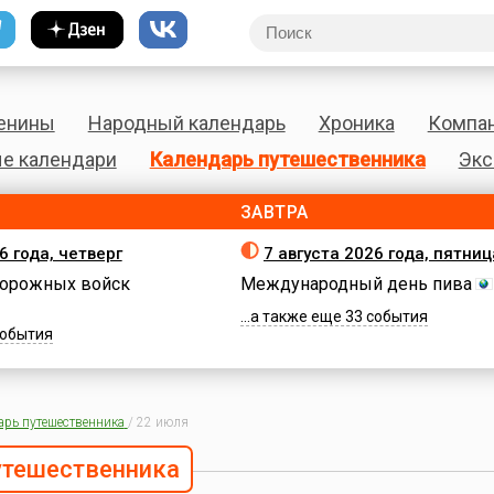
енины
Народный календарь
Хроника
Компа
е календари
Календарь путешественника
Экс
ЗАВТРА
6 года, четверг
7 августа 2026 года, пятниц
орожных войск
Международный день пива
...а также еще 33 события
 события
арь путешественника
/
22 июля
утешественника