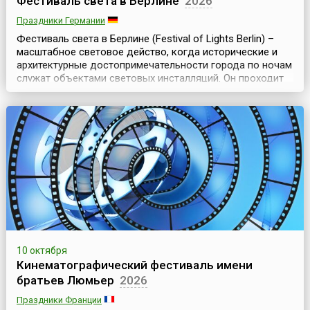
Фестиваль света в Берлине
2026
Праздники Германии
Фестиваль света в Берлине (Festival of Lights Berlin) –
масштабное световое действо, когда исторические и
архитектурные достопримечательности города по ночам
служат объектами световых инсталляций. Он проходит
ежегодно, начиная с 2005 года, осенью и длится
примерно неделю.Культурная жизнь Берлина, как и
любой другой столицы мира, насыщена событиями
круглый год, в независимости от времени года. ...
10 октября
Кинематографический фестиваль имени
братьев Люмьер
2026
Праздники Франции