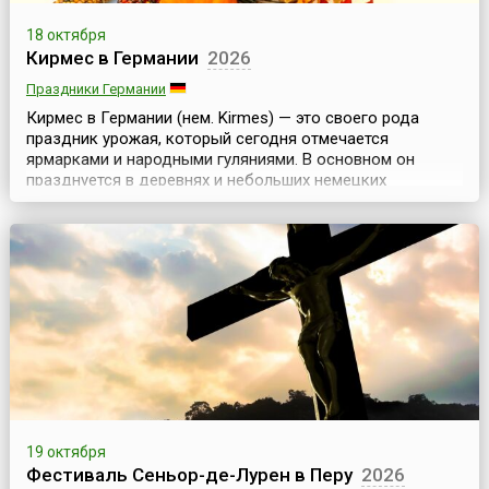
18 октября
Кирмес в Германии
2026
Праздники Германии
Кирмес в Германии (нем. Kirmes) — это своего рода
праздник урожая, который сегодня отмечается
ярмарками и народными гуляниями. В основном он
празднуется в деревнях и небольших немецких
городках.Праздник начинается с откапывания Кирмеса,
соломенного чучела с бутылочкой шнапса, которого
закапывают в землю за две недели до этого дня. Затем
чучело торжественно несут через всю деревню к
украшен...
19 октября
Фестиваль Сеньор-де-Лурен в Перу
2026