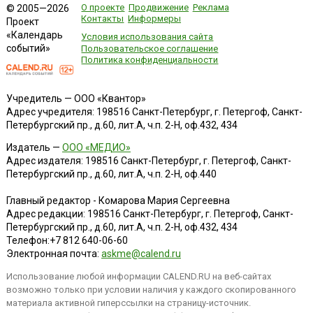
О проекте
Продвижение
Реклама
© 2005—2026
Контакты
Информеры
Проект
«Календарь
Условия использования сайта
событий»
Пользовательское соглашение
Политика конфиденциальности
Учредитель — ООО «Квантор»
Адрес учредителя: 198516 Санкт-Петербург, г. Петергоф, Санкт-
Петербургский пр., д.60, лит.А, ч.п. 2-Н, оф.432, 434
Издатель —
ООО «МЕДИО»
Адрес издателя: 198516 Санкт-Петербург, г. Петергоф, Санкт-
Петербургский пр., д.60, лит.А, ч.п. 2-Н, оф.440
Главный редактор - Комарова Мария Сергеевна
Адрес редакции:
198516
Санкт-Петербург, г. Петергоф
,
Санкт-
Петербургский пр., д.60, лит.А, ч.п. 2-Н, оф.432, 434
Телефон:
+7 812 640-06-60
Электронная почта:
askme@calend.ru
Использование любой информации CALEND.RU на веб-сайтах
возможно только при условии наличия у каждого скопированного
материала активной гиперссылки на страницу-источник.