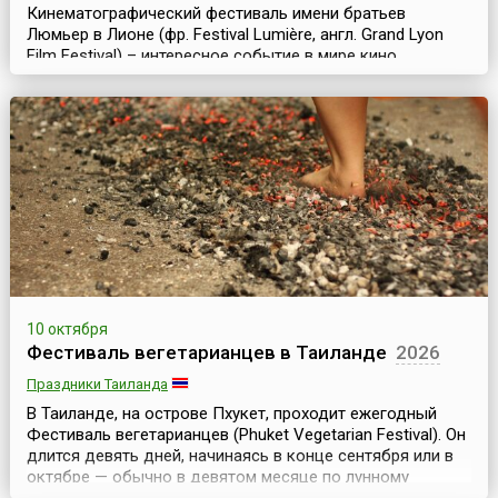
Кинематографический фестиваль имени братьев
Люмьер в Лионе (фр. Festival Lumière, англ. Grand Lyon
Film Festival) – интересное событие в мире кино,
предназначенное для широкой публики. Фестиваль
посвящен истории кино и занимается в основном
ретроспективами классики мирового киноискусства. Он
проходит ежегодно в октябре и длится чуть более
недели.История проведения фестиваля имени братьев
Люмье...
10 октября
Фестиваль вегетарианцев в Таиланде
2026
Праздники Таиланда
В Таиланде, на острове Пхукет, проходит ежегодный
Фестиваль вегетарианцев (Phuket Vegetarian Festival). Он
длится девять дней, начинаясь в конце сентября или в
октябре — обычно в девятом месяце по лунному