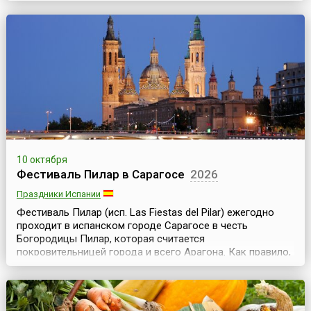
календарю. В течение фестивального времени
благоверные буддисты соблюдают строгую
вегетарианскую диету, носят белые одежды и следуют
другим 10 правилам, которые позволяют им очистить их
тела ...
10 октября
Фестиваль Пилар в Сарагосе
2026
Праздники Испании
Фестиваль Пилар (исп. Las Fiestas del Pilar) ежегодно
проходит в испанском городе Сарагосе в честь
Богородицы Пилар, которая считается
покровительницей города и всего Арагона. Как правило,
фестиваль проводится в ту неделю, на которую
выпадает 12 октября (торжества начинаются в
выходные перед этим днем и заканчиваются в
воскресенье после). Накануне фестиваля один из