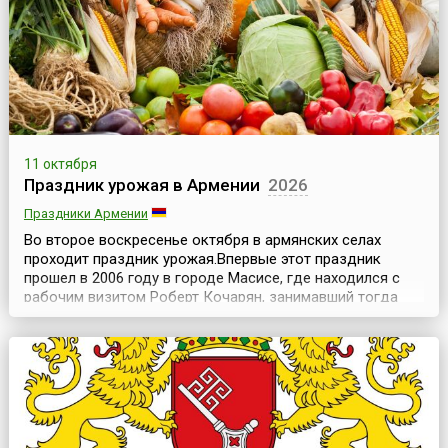
почетных гостей города зачит...
11 октября
Праздник урожая в Армении
2026
Праздники Армении
Во второе воскресенье октября в армянских селах
проходит праздник урожая.Впервые этот праздник
прошел в 2006 году в городе Масисе, где находился с
рабочим визитом Роберт Кочарян, занимавший тогда
пост президента Армении.Почти сотня накрытых столов
ломилась от изобилия: корзины с овощами и фруктами,
всевозможные мясные и даже рыбные деликатесы
(икра армянская, ишхановая), напитки, молочная ...