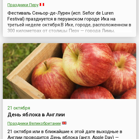
Праздники Перу
Фестиваль Сеньор-де-Лурен (исп. Señor de Luren
Festival) празднуется в перуанском городе Ика на
третьей неделе октября.В Ике, городе, расположенном в
300 километрах от столицы Перу — города Лимы,
проходит религиозное шествие в честь покровителя
города Иисуса Христа, на которое собирается большое
количество местных жителей и туристов, и
организовываются красочные ярмарки, игры и другие
развлека...
21 октября
День яблока в Англии
Праздники Великобритании
21 октября или в ближайшие к этой дате выходные в
Англии проводится День яблока (англ. Apple Day) —