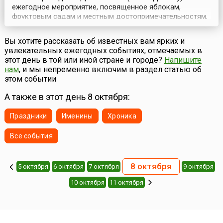
ежегодное мероприятие, посвященное яблокам,
фруктовым садам и местным достопримечательностям,
которое устраивается по инициативе благотворительной
организации Common Ground с 1990 года.Организаторы
Вы хотите рассказать об известных вам ярких и
считают, что День яблока — это празднование и
увлекательных ежегодных событиях, отмечаемых в
демонстрация многообразия и богатства природы, а
этот день в той или иной стране и городе?
Напишите
так...
нам
, и мы непременно включим в раздел статью об
этом событии
А также в этот день 8 октября:
Праздники
Именины
Хроника
Все события
8 октября
5 октября
6 октября
7 октября
9 октября
10 октября
11 октября