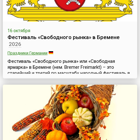
16 октября
Фестиваль «Свободного рынка» в Бремене
2026
Праздники Германии
Фестиваль «Свободного рынка» или «Свободная
ярмарка» в Бремене (нем. Bremer Freimarkt) – это
старейший и третий по масштабу народный фестиваль в
Германии. Он традиционно проходит во второй половине
октября и продолжается 17 дней.В древнем немецком
городе Бремене, городе с богатой историей, проходит
бесчисленное множество фестивалей и городских
праздников, о его театрах известно далеко даже за ...