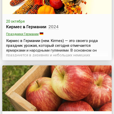
20 октября
Кирмес в Германии
2024
Праздники Германии
Кирмес в Германии (нем. Kirmes) — это своего рода
праздник урожая, который сегодня отмечается
ярмарками и народными гуляниями. В основном он
празднуется в деревнях и небольших немецких
городках.Праздник начинается с откапывания Кирмеса,
соломенного чучела с бутылочкой шнапса, которого
закапывают в землю за две недели до этого дня. Затем
чучело торжественно несут через всю деревню к
украшен...