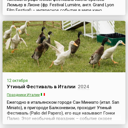
Люмьер в Лионе (фр. Festival Lumière, англ. Grand Lyon
Film Festival) – интересное событие в мире кино,
предназначенное для широкой публики. Фестиваль
посвящен истории кино и занимается в основном
ретроспективами классики мирового киноискусства. Он
проходит ежегодно в октябре и длится чуть более
недели.История проведения фестиваля имени братьев
Люмье...
12 октября
Утиный Фестиваль в Италии
2024
Праздники Италии
Ежегодно в итальянском городе Сан Миниато (итал. San
Miniato), в пригороде Балконевизи, проходит Утиный
Фестиваль (Palio del Papero), его еще называют Гонки
Палио. Этот необычный праздник – событие скорее
спортивное, нежели кулинарное, главными героями