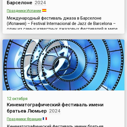
Барселоне
2024
Праздники Испании
Международный фестиваль джаза в Барселоне
(Испания) – Festival Internacional de Jazz de Barcelona –
один из самых известных джазовых фестивалей в мире
и одно из важнейших музыкальных событий
каталонской столицы. Он проходит ежегодно в октябре-
декабре, поскольку организаторы считают, что осень –
это лучшее время для такого мероприятия – спадает
летняя жара, и в городе заметно меньше туристов.Ос...
12 октября
Кинематографический фестиваль имени
братьев Люмьер
2024
Праздники Франции
Кинематографический фестиваль имени братьев