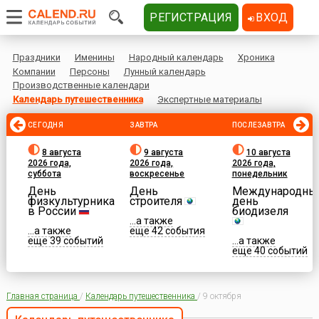
РЕГИСТРАЦИЯ
ВХОД
Праздники
Именины
Народный календарь
Хроника
Компании
Персоны
Лунный календарь
Производственные календари
Календарь путешественника
Экспертные материалы
СЕГОДНЯ
ЗАВТРА
ПОСЛЕЗАВТРА
8 августа
9 августа
10 августа
2026 года,
2026 года,
2026 года,
суббота
воскресенье
понедельник
День
День
Международны
физкультурника
строителя
день
в России
биодизеля
...а также
...а также
еще 42 события
еще 39 событий
...а также
еще 40 событий
Главная страница
/
Календарь путешественника
/
9 октября