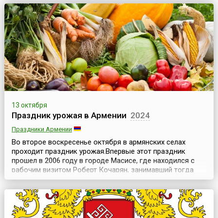
которого являются утки-марафонцы. Хотите
почувствовать колорит итальянского праздника в
небольшом городке? Тогда, по пути из Флоренции в
Пизу, ...
13 октября
Праздник урожая в Армении
2024
Праздники Армении
Во второе воскресенье октября в армянских селах
проходит праздник урожая.Впервые этот праздник
прошел в 2006 году в городе Масисе, где находился с
рабочим визитом Роберт Кочарян, занимавший тогда
пост президента Армении.Почти сотня накрытых столов
ломилась от изобилия: корзины с овощами и фруктами,
всевозможные мясные и даже рыбные деликатесы
(икра армянская, ишхановая), напитки, молочная ...