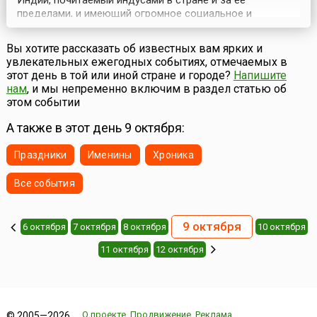
Индии, почитаемый индусами в стране и за ее
пределами, и имеющий огромное социальное и
культурное значение.В этот день замужние женщины
соблюдают пост, отказываясь от воды и еды, тем
Вы хотите рассказать об известных вам ярких и
самым желая мужу долгой и успешной жизни. Данный
увлекательных ежегодных событиях, отмечаемых в
ритуал символизирует преданность жен своим мужьям и
этот день в той или иной стране и городе?
Напишите
готовность и...
нам
, и мы непременно включим в раздел статью об
этом событии
А также в этот день 9 октября:
Праздники
Именины
Хроника
Все события
9 октября
6 октября
7 октября
8 октября
10 октября
11 октября
12 октября
О проекте
Продвижение
Реклама
© 2005—2026