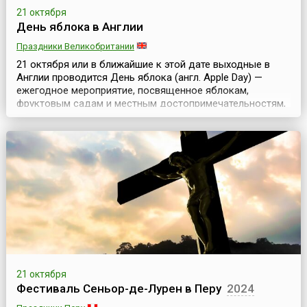
21 октября
День яблока в Англии
Праздники Великобритании
21 октября или в ближайшие к этой дате выходные в
Англии проводится День яблока (англ. Apple Day) —
ежегодное мероприятие, посвященное яблокам,
фруктовым садам и местным достопримечательностям,
которое устраивается по инициативе благотворительной
организации Common Ground с 1990 года.Организаторы
считают, что День яблока — это празднование и
демонстрация многообразия и богатства природы, а
так...
21 октября
Фестиваль Сеньор-де-Лурен в Перу
2024