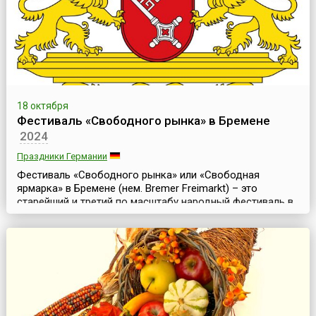
18 октября
Фестиваль «Свободного рынка» в Бремене
2024
Праздники Германии
Фестиваль «Свободного рынка» или «Свободная
ярмарка» в Бремене (нем. Bremer Freimarkt) – это
старейший и третий по масштабу народный фестиваль в
Германии. Он традиционно проходит во второй половине
октября и продолжается 17 дней.В древнем немецком
городе Бремене, городе с богатой историей, проходит
бесчисленное множество фестивалей и городских
праздников, о его театрах известно далеко даже за ...