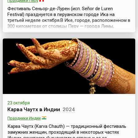
Праздники Перу
Фестиваль Сеньор-де-Лурен (исп. Señor de Luren
Festival) празднуется в перуанском городе Ика на
третьей неделе октября.В Ике, городе, расположенном в
300 километрах от столицы Перу — города Лимы,
проходит религиозное шествие в честь покровителя
города Иисуса Христа, на которое собирается большое
количество местных жителей и туристов, и
организовываются красочные ярмарки, игры и другие
развлека...
23 октября
Карва Чаутх в Индии
2024
Праздники Индии
Карва Чаутх (Karva Chauth) — традиционный фестиваль
замужних женщин, проходящий в некоторых частях