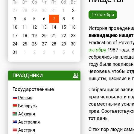
Пн
Вт
Ср
Чт
Пт
Сб
Вс
27
28
29
30
31
1
2
17 октября
3
4
5
6
7
8
9
10
11
12
13
14
15
16
История проведени
ликвидацию нище
17
18
19
20
21
22
23
Eradication of Pove
24
25
26
27
28
29
30
октября
1987 года. 
31
1
2
3
4
5
6
собрались на площа
году была подписан
человека, чтобы от
ПРАЗДНИКИ
нищеты, насилия и г
Государственные
Собравшиеся заявил
прав человека, и п
Россия
совместными усили
Беларусь
прав. Соответствую
Абхазия
тот день.
Австралия
С тех пор люди сам
Австрия