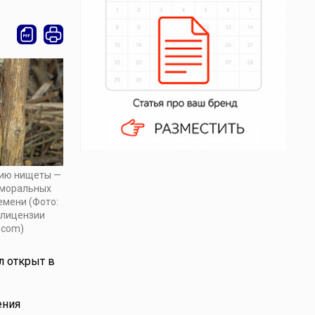
цию нищеты —
 моральных
емени (Фото:
о лицензии
.com)
л открыт в
ения