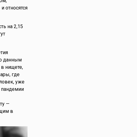
ом,
 и относятся
ть на 2,15
гут
етия
По данным
 в нищете,
ары, где
ловек, уже
я пандемии
ту —
щим в