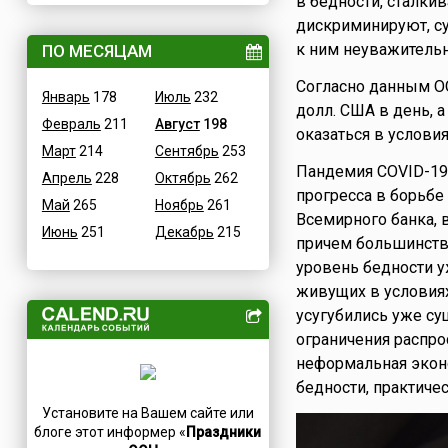
в бедности, сталки
ВОВ
дискриминируют, су
Дания
к ним неуважительн
Водные
ПО МЕСЯЦАМ
Египет
Гастрономические
Зимбабве
Согласно данным ОО
Январь
178
Июль
232
Детские
Израиль
долл. США в день, а
Февраль
211
Август
198
В честь икон
Индия
оказаться в условия
Март
214
Сентябрь
253
Дни памяти святых
Иордания
Пандемия COVID-19,
Апрель
228
Октябрь
262
Конституционные
Ирак
прогресса в борьбе
Май
265
Ноябрь
261
Культурные
Иран
Всемирного банка, 
Июнь
251
Декабрь
215
Масс-медийные
Ирландия
причем большинство
Молодежные
уровень бедности у
Исландия
живущих в условиях
Научно-технические
Испания
усугубились уже с
Независимые
Италия
ограничения распро
Необычные
Йемен
неформальная экон
Природные
Казахстан
бедности, практиче
Медицинские
Камерун
Установите на Вашем сайте или
Посты
Канада
блоге этот информер «
Праздники