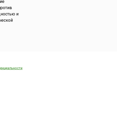
ие
против
дностью и
ческой
енциальности