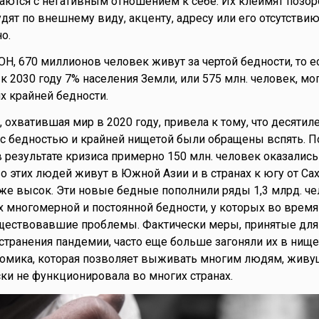
ваются с негативным отношением к себе. Их клеймят позор
дят по внешнему виду, акценту, адресу или его отсутствию
о.
Н, 670 миллионов человек живут за чертой бедности, то ес
 к 2030 году 7% населения Земли, или 575 млн. человек, мо
х крайней бедности.
 охватившая мир в 2020 году, привела к тому, что десятил
 с бедностью и крайней нищетой были обращены вспять. 
в результате кризиса примерно 150 млн. человек оказались
 этих людей живут в Южной Азии и в странах к югу от Сах
же высок. Эти новые бедные пополнили ряды 1,3 млрд. че
 многомерной и постоянной бедности, у которых во врем
уществовавшие проблемы. Фактически меры, принятые для
странения пандемии, часто еще больше загоняли их в нище
омика, которая позволяет выживать многим людям, живу
ски не функционировала во многих странах.