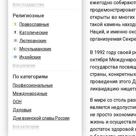
ежегодно собираютс
Азербайджан
Все государства
продемонстрироват
Албания
Религиозные
открыты во многих 
Аргентина
такой камень нахо
Православные
Армения
Наций, и именно ок
Католические
Афганистан
организуемая Секр
Лютеранские
Багамы
Мусульманские
В 1992 году своей 
Бахрейн
Иудейские
октября Междунаро
Бельгия
Буддийские
Все религии
государства посвящ
Болгария
Индуизм
страны, конкретных
По категориям
Босния
проведения этого 
Бахаи
Профессиональные
Бразилия
ликвидацию нищеты 
Зороастризм
Международные
Великобритания
Славянские
В мире со столь ра
ООН
Венгрия
Языческие
является недопусти
Деловые
Вьетнам
не просто экономи
Дни воинской славы России
Германия
жизнь и осуществлят
Армейские
Все категории
Греция
достаток здоровой 
Величественные
Грузия