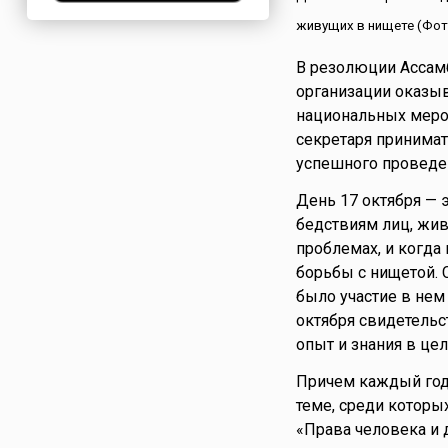
Нигерия
живущих в нищете (Фото:
Нидерланды
В резолюции Ассам
Новая Зеландия
организации оказыв
Норвегия
национальных мероп
ОАЭ
секретаря принима
Оман
успешного проведе
Пакистан
День 17 октября — 
Палестина
бедствиям лиц, жив
Панама
проблемах, и когда
Перу
борьбы с нищетой. 
Польша
было участие в нем
Португалия
октября свидетельс
опыт и знания в це
Румыния
США
Причем каждый год
Саудовская Аравия
теме, среди которы
Сербия
«Права человека и 