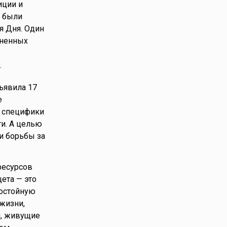
иции и
и были
я Дня. Один
иненных
.
ъявила 17
е
т специфики
и. А целью
и борьбы за
ресурсов
ета — это
достойную
 жизни,
и, живущие