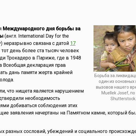
я
Международного дня борьбы за
ты
(англ. International Day for the
rty) неразрывно связана с датой
17
В тот день более ста тысяч человек
ди Трокадеро в Париже, где в 1948
а Всеобщая декларация прав
дать дань памяти жертв крайней
Борьба за ликвида
олода.
один из основных
вызовов нашего вр
и, что нищета является нарушением
Muellek Josef, п
одтвердили необходимость
Shutterstock
ями добиваться соблюдения этих
щие заявления начертаны на Памятном камне, который бы
ых разных сословий, убеждений и социального происхожд