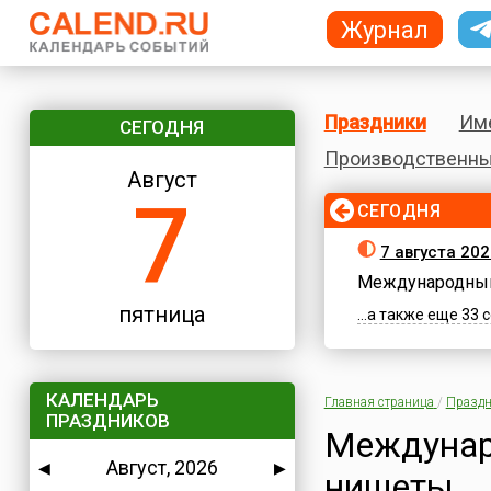
Журнал
Праздники
Им
СЕГОДНЯ
Производственны
Август
7
СЕГОДНЯ
7 августа 202
Международный
пятница
...а также еще 33
КАЛЕНДАРЬ
Главная страница
/
Праздн
ПРАЗДНИКОВ
Междунар
Август, 2026
◀
▶
нищеты