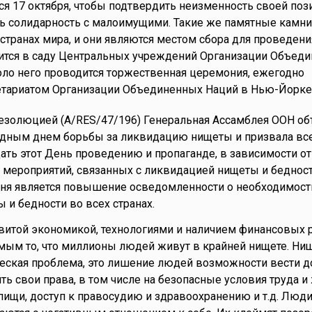
я 17 октября, чтобы подтвердить неизменность своей поз
ь солидарность с малоимущими. Такие же памятные камн
странах мира, и они являются местом сбора для проведени
дится в саду Центральных учреждений Организации Объед
оло него проводится торжественная церемония, ежегодно
етариатом Организации Объединенных Наций в Нью-Йорке
резолюцией (A/RES/47/196) Генеральная Ассамблея ООН об
дным днем борьбы за ликвидацию нищеты и призвала вс
ать этот День проведению и пропаганде, в зависимости о
 мероприятий, связанных с ликвидацией нищеты и бедност
Дня является повышение осведомленности о необходимост
и бедности во всех странах.
звитой экономикой, технологиями и наличием финансовых 
мым то, что миллионы людей живут в крайней нищете. Нищ
ческая проблема, это лишение людей возможности вести 
ь свои права, в том числе на безопасные условия труда и
пищи, доступ к правосудию и здравоохранению и т.д. Люд