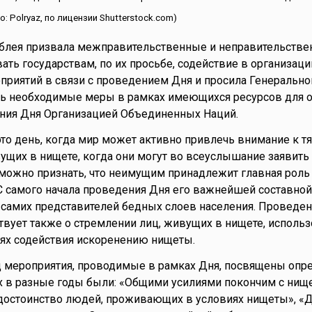
 Polryaz, по лицензии Shutterstock.com)
блея призвала межправительственные и неправительств
ать государствам, по их просьбе, содействие в организаци
риятий в связи с проведением Дня и просила Генерально
ть необходимые меры в рамках имеющихся ресурсов для 
ния Дня Организацией Объединенных Наций.
это день, когда мир может активно привлечь внимание к тя
ущих в нищете, когда они могут во всеуслышание заявить 
 можно признать, что неимущим принадлежит главная роль
С самого начала проведения Дня его важнейшей составной
 самих представителей бедных слоев населения. Проведен
твует также о стремлении лиц, живущих в нищете, использ
лях содействия искоренению нищеты.
 мероприятия, проводимые в рамках Дня, посвящены опр
х в разные годы были: «Общими усилиями покончим с нище
достоинство людей, проживающих в условиях нищеты», «Д