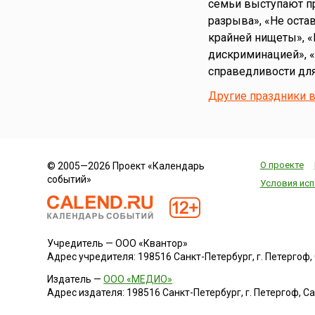
семьи выступают пр
Сирия
разрыва», «Не оста
Словакия
крайней нищеты», «
Словения
дискриминацией», «
Таджикистан
справедливости для
Таиланд
Другие праздники 
Тунис
Туркменистан
Турция
Узбекистан
О проекте
© 2005—2026 Проект «Календарь
Украина
событий»
Условия исп
Финляндия
Франция
Хорватия
Учредитель — ООО «Квантор»
Черногория
Адрес учредителя: 198516 Санкт-Петербург, г. Петергоф, Са
Чехия
Издатель —
ООО «МЕДИО»
Швейцария
Адрес издателя: 198516 Санкт-Петербург, г. Петергоф, Санк
Швеция