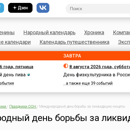
енины
Народный календарь
Хроника
Компа
е календари
Календарь путешественника
Эксп
ЗАВТРА
6 года, пятница
8 августа 2026 года, суббот
 день пива
День физкультурника в Росси
 события
...а также еще 39 событий
ики
/
Праздники ООН
/
Международный день борьбы за ликвидацию нищеты
одный день борьбы за ликв