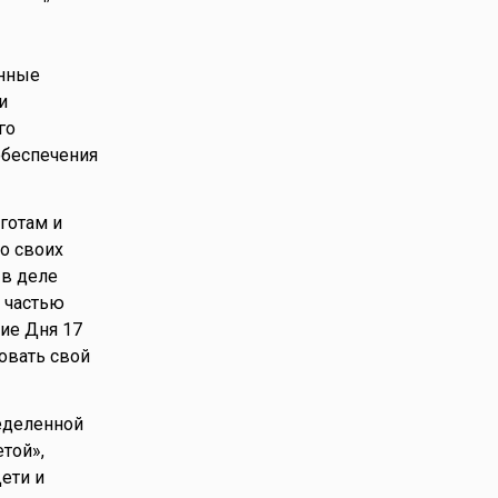
енные
и
го
обеспечения
готам и
о своих
 в деле
 частью
ие Дня 17
овать свой
еделенной
той»,
ети и