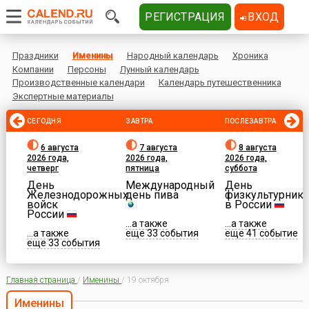
РЕГИСТРАЦИЯ
ВХОД
Праздники
Именины
Народный календарь
Хроника
Компании
Персоны
Лунный календарь
Производственные календари
Календарь путешественника
Экспертные материалы
СЕГОДНЯ
ЗАВТРА
ПОСЛЕЗАВТРА
6 августа
7 августа
8 августа
2026 года,
2026 года,
2026 года,
четверг
пятница
суббота
День
Международный
День
Железнодорожных
день пива
физкультурника
войск
в России
России
...а также
...а также
...а также
еще 33 события
еще 41 событие
еще 33 события
Главная страница
/
Именины
/
19 октября
Именины