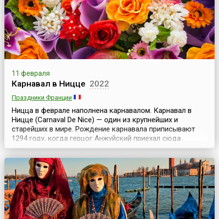
11 февраля
Карнавал в Ницце
2022
Праздники Франции
Ницца в феврале наполнена карнавалом. Карнавал в
Ницце (Carnaval De Nice) — один из крупнейших и
старейших в мире. Рождение карнавала приписывают
1294 году, когда герцог Анжуйский приехал сюда
провести несколько приятных деньков. Начались
разные балы, фейерверки, мимы и прочие
непристойности, все это, как пожар, охватило весь
город, плясали ремесленники, пугали масками рыбаки.
Свою современную...