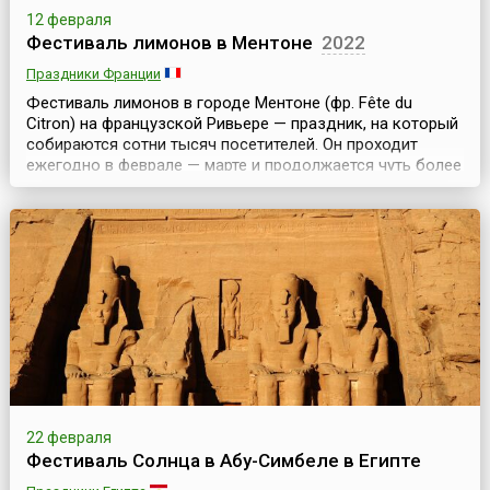
12 февраля
Фестиваль лимонов в Ментоне
2022
Праздники Франции
Фестиваль лимонов в городе Ментоне (фр. Fête du
Citron) на французской Ривьере — праздник, на который
собираются сотни тысяч посетителей. Он проходит
ежегодно в феврале — марте и продолжается чуть более
двух недель.Лимоны из Ментона, безусловно, короли
среди лимонов: теплый климат французской Ривьеры
позволяет выращивать их круглогодично. Снимают три
урожая лимонов, самый большой урожай — в ма...
22 февраля
Фестиваль Солнца в Абу-Симбеле в Египте