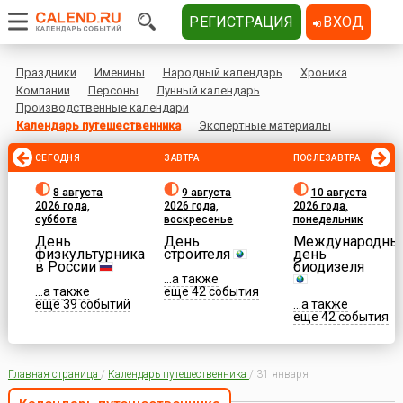
РЕГИСТРАЦИЯ
ВХОД
Праздники
Именины
Народный календарь
Хроника
Компании
Персоны
Лунный календарь
Производственные календари
Календарь путешественника
Экспертные материалы
СЕГОДНЯ
ЗАВТРА
ПОСЛЕЗАВТРА
8 августа
9 августа
10 августа
2026 года,
2026 года,
2026 года,
суббота
воскресенье
понедельник
День
День
Международны
физкультурника
строителя
день
в России
биодизеля
...а также
...а также
еще 42 события
еще 39 событий
...а также
еще 42 события
Главная страница
/
Календарь путешественника
/
31 января