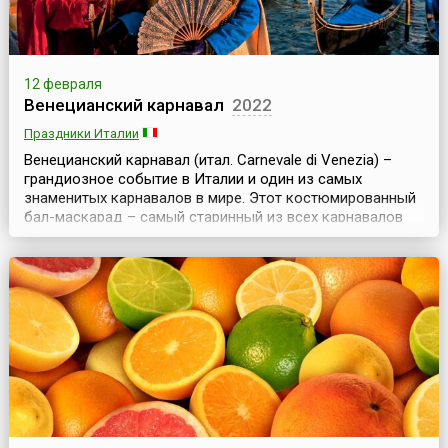
12 февраля
Венецианский карнавал
2022
Праздники Италии
Венецианский карнавал (итал. Carnevale di Venezia) –
грандиозное событие в Италии и один из самых
знаменитых карнавалов в мире. Этот костюмированный
бал-маскарад – самый старинный из всех карнавалов
планеты, ежегодно проходящий в Венеции.
Традиционный Венецианский карнавал продолжается
более двух недель – дата его открытия зависит от
начала католического Великого поста, а заканчивается
он нака...