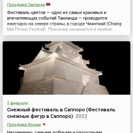
Праздники Таиланда
Фестиваль цветов — одно из самых красивых и
впечатляющих событий Таиланда — проводится
ежегодно на севере страны, в городе Чиангмай (Chiang
Mai Flower Festival). Праздник начинается в первую
пятницу февраля и длится три дня.История
свидетельствует, что когда-то давным-давно город
Чиангмай называли «розой севера» (Rose of the North).
Считалось, что это самый прекрасный город на севере
Таиланда....
5 февраля
Снежный фестиваль в Саппоро (Фестиваль
снежных фигур в Саппоро)
2022
Праздники Японии
Несомненно, самыми добрыми и радостными