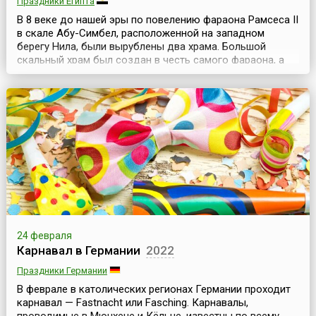
Праздники Египта
В 8 веке до нашей эры по повелению фараона Рамсеса II
в скале Абу-Симбел, расположенной на западном
берегу Нила, были вырублены два храма. Большой
скальный храм был создан в честь самого фараона, а
малый — в честь богини Хахтор и жены фараона
Нефертари. Причиной создания этих двух храмов
послужила победа Рамсеса над хеттами.Перед храмом
были возведены четыре 20-метровые статуи: три статуи
изоб...
24 февраля
Карнавал в Германии
2022
Праздники Германии
В феврале в католических регионах Германии проходит
карнавал — Fastnacht или Fasching. Карнавалы,