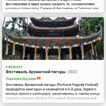
фестивалями в мире можно назвать те, основателями
которых стали дети. Снежный фестиваль в Саппоро или
Фестиваль снежных фигур в Саппоро (яп. さっぽろ雪まつ
り, англ. Sapporo Snow Festival) относится к числу именно
таких фестивалей.Поводом к проведению ежегодного
снежного фестиваля стала инициатива местных
школьников средних и старших классов, которые зимой
1950 г...
6 февраля
Фестиваль Ароматной пагоды
2022
Праздники Вьетнама
Фестиваль Ароматной пагоды (Perfume Pagoda Festival)
проводится ежегодно и начинается в 6-й день первого
месяца лунного календаря, заканчиваясь в самом конце
третьего лунного месяца.Это самый продолжительный
праздник во Вьетнаме; он продлится более двух