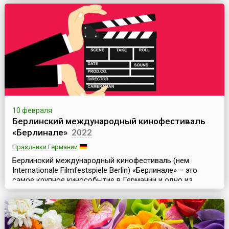
месяцев. Центральным событием праздника является
молитва, произнесенная в древней священной пещере
Хуонг Тич в 15-й день первого месяца лунног...
10 февраля
Берлинский международный кинофестиваль
«Берлинале»
2022
Праздники Германии
Берлинский международный кинофестиваль (нем.
Internationale Filmfestspiele Berlin) «Берлинале» – это
самое крупное кинособытие в Германии и одно из
важнейших в Европе. Фестиваль, начиная с 1951 года,
проводится в столице Германии ежегодно, он проходит
в феврале и длится 10 дней (до 1978 года проводился
летом).Наряду с Каннским, Венецианским и Московским
кинофестивалями, «Берлинале» также являе...