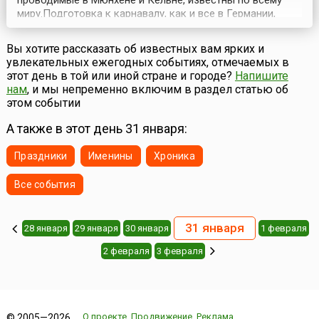
проводимые в Мюнхене и Кёльне, известны по всему
миру.Подготовка к карнавалу, как и все в Германии,
начинается загодя, еще в ноябре. 11 ноября в 11 часов
11 минут по всей стране проходят первые собрания
Вы хотите рассказать об известных вам ярких и
активистов карнавала, и официально объявляется
увлекательных ежегодных событиях, отмечаемых в
начало 5 времени года — карнавала. В этот день н...
этот день в той или иной стране и городе?
Напишите
нам
, и мы непременно включим в раздел статью об
этом событии
А также в этот день 31 января:
Праздники
Именины
Хроника
Все события
31 января
28 января
29 января
30 января
1 февраля
2 февраля
3 февраля
О проекте
Продвижение
Реклама
© 2005—2026