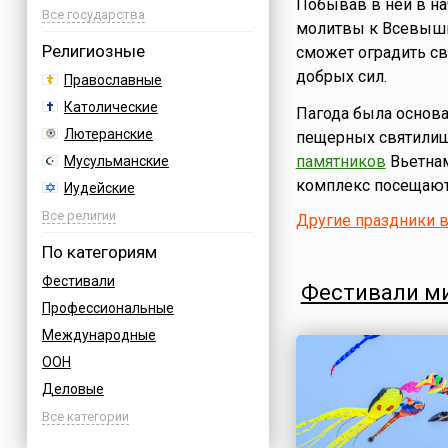
Побывав в ней в на
Австрия
Все государства
молитвы к Всевышне
Азербайджан
Религиозные
сможет оградить св
Албания
добрых сил.
Православные
Аргентина
Католические
Пагода была основан
Армения
Лютеранские
пещерных святилищ
Афганистан
памятников
Вьетнам
Мусульманские
Багамы
комплекс посещают 
Иудейские
Бахрейн
Буддийские
Все религии
Другие праздники 
Бельгия
Индуизм
По категориям
Болгария
Бахаи
Фестивали
Босния
Фестивали м
Зороастризм
Профессиональные
Бразилия
Славянские
Международные
Великобритания
Языческие
ООН
Венгрия
Деловые
Германия
Дни воинской славы России
Все категории
Греция
Армейские
Грузия