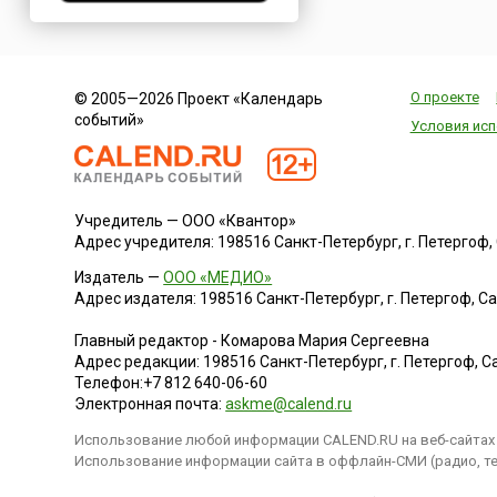
Нигерия
Нидерланды
Новая Зеландия
О проекте
© 2005—2026 Проект «Календарь
Норвегия
событий»
Условия исп
ОАЭ
Оман
Пакистан
Учредитель — ООО «Квантор»
Палестина
Адрес учредителя: 198516 Санкт-Петербург, г. Петергоф, Са
Панама
Издатель —
ООО «МЕДИО»
Перу
Адрес издателя: 198516 Санкт-Петербург, г. Петергоф, Санк
Польша
Главный редактор - Комарова Мария Сергеевна
Португалия
Адрес редакции:
198516
Санкт-Петербург, г. Петергоф
,
Са
Румыния
Телефон:
+7 812 640-06-60
Электронная почта:
askme@calend.ru
США
Использование любой информации CALEND.RU на веб-сайтах 
Саудовская Аравия
Использование информации сайта в оффлайн-СМИ (радио, тел
Сербия