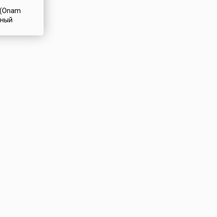
лько
 (Onam
чный
,
ндийском
ala). По
ский царь
 —
авели,
емли в
 и его
нуют
торая
мена.Его
ало, и царь
го
и
растущей
стали