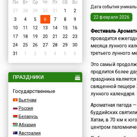
Пн
Вт
Ср
Чт
Пт
Сб
Вс
Дата события уникальн
27
28
29
30
31
1
2
22 февраля 2026
3
4
5
6
7
8
9
10
11
12
13
14
15
16
Фестиваль Аромат
17
18
19
20
21
22
23
проводится ежегодн
24
25
26
27
28
29
30
месяца лунного кал
третьего лунного ме
31
1
2
3
4
5
6
Это самый продолж
продлится более д
ПРАЗДНИКИ
праздника является
священной пещере Х
Государственные
лунного календаря.
Вьетнам
Ароматная пагода —
Россия
буддийских святили
Беларусь
Хатаи, в 70 км к юг
Абхазия
центром паломничес
Австралия