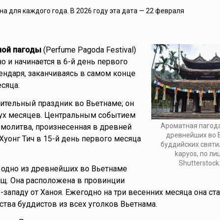
а для каждого года. В 2026 году эта дата — 22 февраля
ной пагоды
(Perfume Pagoda Festival)
о и начинается в 6-й день первого
ендаря, заканчиваясь в самом конце
сяца.
ительный праздник во Вьетнаме; он
вух месяцев. Центральным событием
Ароматная пагода
 молитва, произнесенная в древней
древнейших во 
уонг Тич в 15-й день первого месяца
буддийских святи
kapyos, по л
Shutterstock
 одно из древнейших во Вьетнаме
щ. Она расположена в провинции
о-западу от Ханоя. Ежегодно на три весенних месяца она ст
тва буддистов из всех уголков Вьетнама.