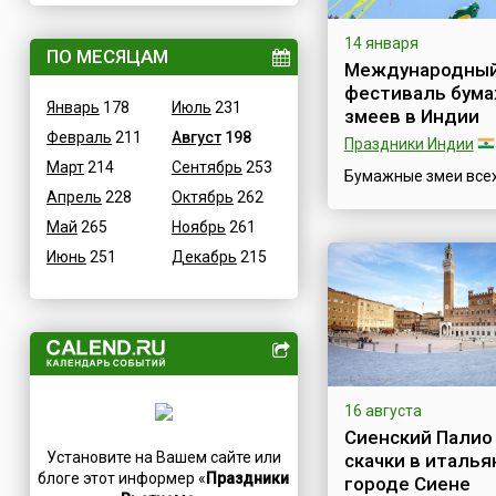
Величественные
Дания
14 января
ВОВ
ПО МЕСЯЦАМ
Египет
Международны
Водные
Зимбабве
фестиваль бум
Январь
178
Июль
231
Гастрономические
змеев в Индии
Израиль
Февраль
211
Август
198
Детские
Праздники Индии
Индия
Март
214
Сентябрь
253
В честь икон
Бумажные змеи все
Иордания
Апрель
228
Октябрь
262
возможных расцвет
Дни памяти святых
Ирак
форм и размеров вз
Май
265
Ноябрь
261
Конституционные
Иран
сегодня в голубое з
Июнь
251
Декабрь
215
небо Индии.Бумажны
Культурные
Ирландия
несомненно, стали 
Масс-медийные
Исландия
воплощений мечты
Молодежные
человека о полетах 
Испания
История создания и
Научно-технические
Италия
развития бумажных
Независимые
Йемен
впечатляет своей
протяженностью и
16 августа
Необычные
Казахстан
завораживает свое
Сиенский Палио
Природные
Камерун
насыщенностью. По
Установите на Вашем сайте или
скачки в италья
неслучайно фестив
Медицинские
Канада
блоге этот информер «
Праздники
городе Сиене
бумажных змеев