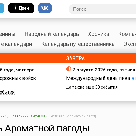
енины
Народный календарь
Хроника
Компа
е календари
Календарь путешественника
Эксп
ЗАВТРА
6 года, четверг
7 августа 2026 года, пятниц
орожных войск
Международный день пива
...а также еще 33 события
 события
ики
/
Праздники Вьетнама
/
Фестиваль Ароматной пагоды
ь Ароматной пагоды