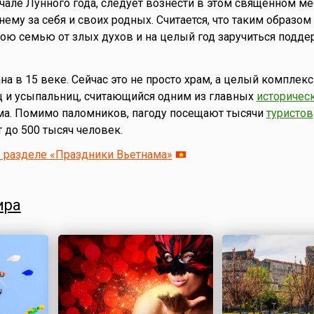
чале Лунного года, следует вознести в этом священном ме
му за себя и своих родных. Считается, что таким образом
ою семью от злых духов и на целый год заручиться подд
а в 15 веке. Сейчас это не просто храм, а целый комплекс
 и усыпальниц, считающийся одним из главных
историчес
а. Помимо паломников, пагоду посещают тысячи
туристов
до 500 тысяч человек.
в разделе «Праздники Вьетнама»
ира