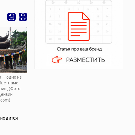
 — одно из
Вьетнаме
лищ (Фото:
ицензии
.com)
ановится