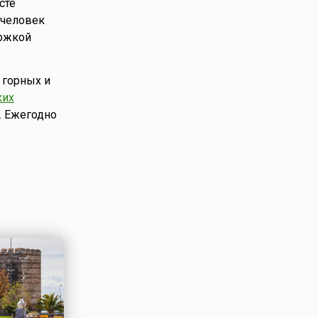
сте
 человек
ержкой
 горных и
ких
. Ежегодно