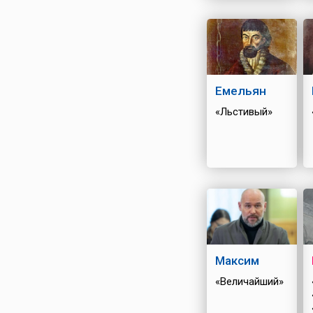
Емельян
«Льстивый»
Максим
«Величайший»