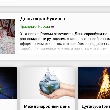
ценам, которые вы можете приобрести, не выходя и
западных странах Киберпонедельник, который, кста
ведёт свою историю из США, н...
День скрапбукинга
Праздники России
31 января в России отмечается День скрапбукинга 
разновидности рукоделия, связанного с необычны
оформлением открыток, фотоальбомов, подарочны
коробочек, записных книжек и всего, на что хватит
фантазии. Считается, что День скрапбукинга возник
благодаря первому упоминанию этого вида рукодел
крупном рукодельном форуме русскоязычного инте
января 2006 года. Само слово скрапбукинг пр...
Международный день
Дугжууба (ри