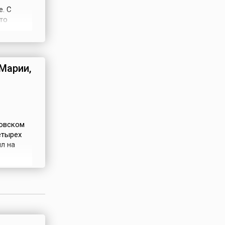
. С
то
ков, а
л
ись дети
...
Марии,
товском
етырех
л на
прилежны
сь они о
сын