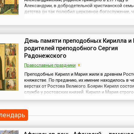
Александрии, в добродетельной христианской семье
детства он так полюбил церковное богослужение, ч
устраивал со своими сверстниками игру в священни
сам, подобно епископу, со всей точностью соверша
церковную службу. Когда к мальчикам присоединял
из языческих семей, святой Афанасий рассказывал и
День памяти преподобных Кирилла и 
родителей преподобного Сергия
Радонежского
Православные праздники
Преподобные Кирилл и Мария жили в древнем Рос
княжестве. По преданию, их имение находилось в ч
верстах от Ростова Великого. Боярин Кирилл состоя
службе у ростовских князей. Кирилл и Мария строго
следовали церковным правилам и обычаям, были 
в молитве и любили храм Божий. Особенно заботили
делах милосердия. У благочестивой четы уже был 
лендарь
Стефан, когда Бог даро...