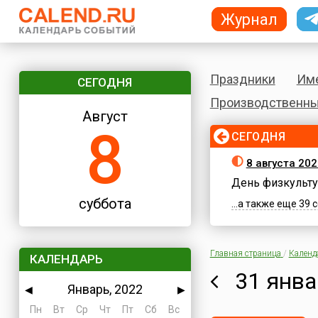
Журнал
Праздники
Им
СЕГОДНЯ
Производственны
Август
8
СЕГОДНЯ
8 августа 202
День физкульту
суббота
...а также еще 39
Главная страница
/
Календ
КАЛЕНДАРЬ
31 янва
Январь, 2022
◀
▶
Пн
Вт
Ср
Чт
Пт
Сб
Вс