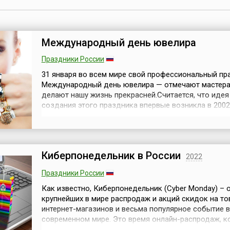
Международный день ювелира
Праздники России
31 января во всем мире свой профессиональный пр
Международный день ювелира — отмечают мастера,
делают нашу жизнь прекрасней.Считается, что идея
создания этого праздника впервые возникла в 2002
фестивале «Золотое кольцо России», который прох
Костроме. А в 2008 году в Ташкенте (Узбекистан) на
фестивале молодых ювелиров и было принято реше
учредить 31 января как Между...
Киберпонедельник в России
2022
Праздники России
Как известно, Киберпонедельник (Cyber Monday) – 
крупнейших в мире распродаж и акций скидок на т
интернет-магазинов и весьма популярное событие в
современном мире. Это время онлайн-распродаж, к
интернет-магазины предлагают товары по сниженн