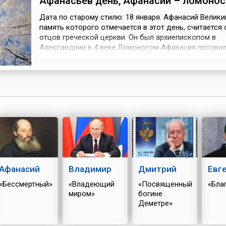
Афанасьев день, Афанасий – ломонос
Дата по старому стилю: 18 января. Афанасий Велики
память которого отмечается в этот день, считается
отцов греческой церкви. Он был архиепископом в
Александрии в 4 веке.Ломоносом Афанасия прозвал
Руси за то, что в его день наступали сильнейшие мо
«Мороз за нос ленивых хватает, а перед проворным
снимает», — говорили люди, замечая, что в холодну
стоит побольше д...
Афанасий
Владимир
Дмитрий
Евг
«Бессмертный»
«Владеющий
«Посвященный
«Бла
миром»
богине
Деметре»