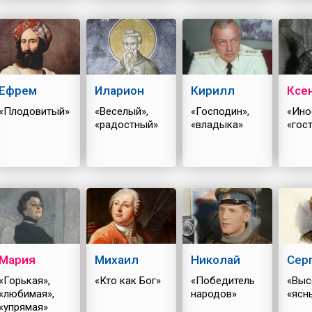
Ефрем
Иларион
Кирилл
Ксе
«Плодовитый»
«Веселый»,
«Господин»,
«Ино
«радостный»
«владыка»
«гос
Мария
Михаил
Николай
Сер
«Горькая»,
«Кто как Бог»
«Победитель
«Выс
«любимая»,
народов»
«ясн
«упрямая»