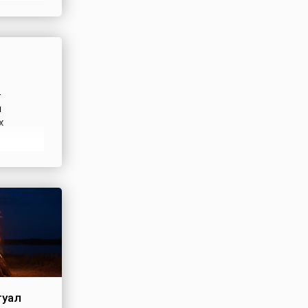
з дома.В
ти,
–
м
х
ия на
рнета 31
туал