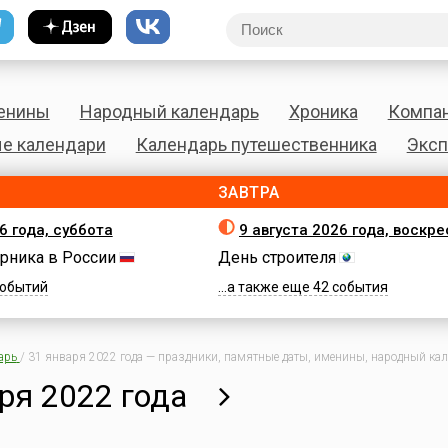
енины
Народный календарь
Хроника
Компа
е календари
Календарь путешественника
Эксп
ЗАВТРА
6 года, суббота
9 августа 2026 года, воскр
рника в России
День строителя
 событий
...а также еще 42 события
арь
/
31 января 2022 года — праздники, памятные даты, именины, народный кале
ря 2022 года