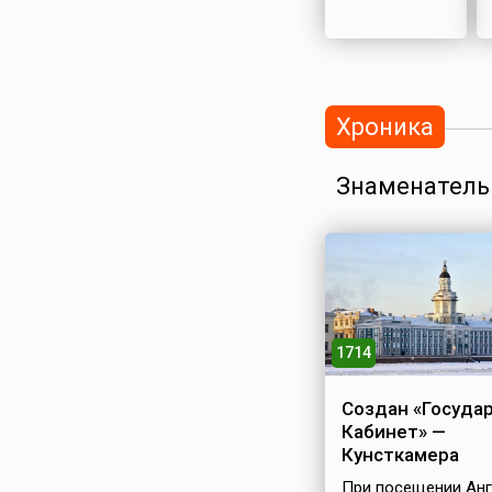
Хроника
Знаменатель
1714
Создан «Госуда
Кабинет» —
Кунсткамера
При посещении Анг