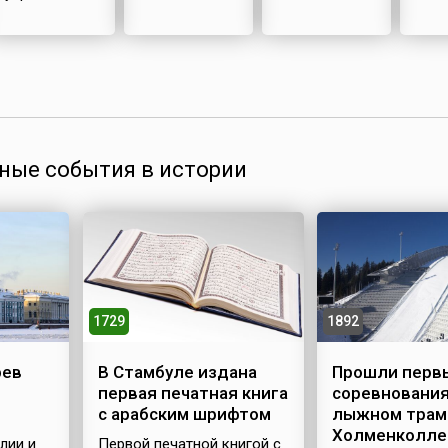
ные события в истории
1729
1892
рев
В Стамбуле издана
Прошли перв
первая печатная книга
соревнования
с арабским шрифтом
лыжном трам
Холменколле
лии и
Первой печатной книгой с