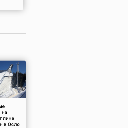
ые
 на
плине
н в Осло