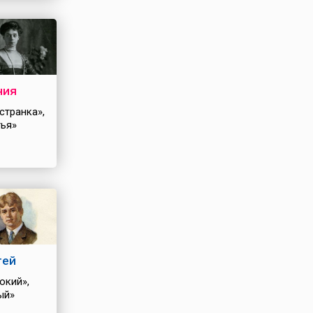
ния
странка»,
тья»
гей
окий»,
ый»