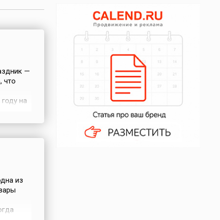
аздник —
 что
 году на
одил в
ние
одна из
овары
огда
ым