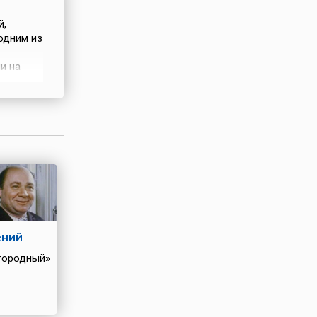
й,
 одним из
и на
розы.
и шапку
ю погоду
ений
городный»