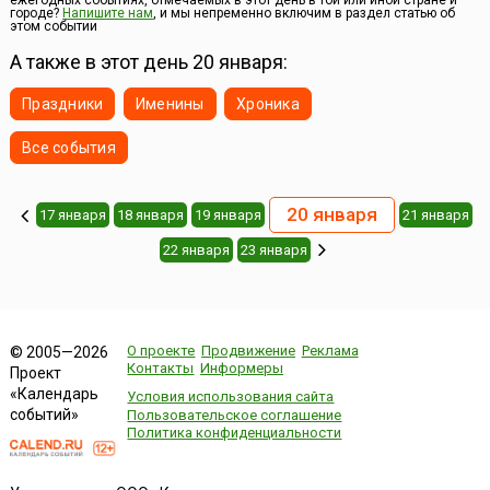
ежегодных событиях, отмечаемых в этот день в той или иной стране и
городе?
Напишите нам
, и мы непременно включим в раздел статью об
урожая лимонов, самый большой урожай — в ма...
этом событии
А также в этот день 20 января:
Праздники
Именины
Хроника
Все события
20 января
17 января
18 января
19 января
21 января
22 января
23 января
О проекте
Продвижение
Реклама
© 2005—2026
Контакты
Информеры
Проект
«Календарь
Условия использования сайта
событий»
Пользовательское соглашение
Политика конфиденциальности