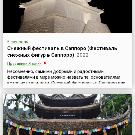
5 февраля
Снежный фестиваль в Саппоро (Фестиваль
снежных фигур в Саппоро)
2022
Праздники Японии
Несомненно, самыми добрыми и радостными
фестивалями в мире можно назвать те, основателями
которых стали дети. Снежный фестиваль в Саппоро или
Фестиваль снежных фигур в Саппоро (яп. さっぽろ雪まつ
り, англ. Sapporo Snow Festival) относится к числу именно
таких фестивалей.Поводом к проведению ежегодного
снежного фестиваля стала инициатива местных
школьников средних и старших классов, которые зимой
1950 г...