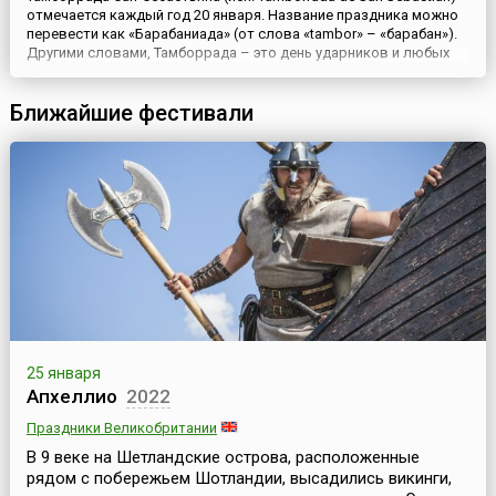
отмечается каждый год 20 января. Название праздника можно
перевести как «Барабаниада» (от слова «tambor» – «барабан»).
Другими словами, Тамборрада – это день ударников и любых
ударных инструментов. Жители Сан-Себастьяна посвящают
праздник покровителю города – святому
Ближайшие фестивали
Себастьяну.Существуют различные версии происхождения
этого праз...
25 января
Апхеллио
2022
Праздники Великобритании
В 9 веке на Шетландские острова, расположенные
рядом с побережьем Шотландии, высадились викинги,