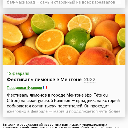
бал-маскарад – самый старинный из всех карнавалов
планеты, ежегодно проходящий в Венеции.
Традиционный Венецианский карнавал продолжается
более двух недель – дата его открытия зависит от
начала католического Великого поста, а заканчивается
он нака...
12 февраля
Фестиваль лимонов в Ментоне
2022
Праздники Франции
Фестиваль лимонов в городе Ментоне (фр. Fête du
Citron) на французской Ривьере — праздник, на который
собираются сотни тысяч посетителей. Он проходит
ежегодно в феврале — марте и продолжается чуть более
двух недель.Лимоны из Ментона, безусловно, короли
среди лимонов: теплый климат французской Ривьеры
Вы хотите рассказать об известных вам ярких и увлекательных
позволяет выращивать их круглогодично. Снимают три