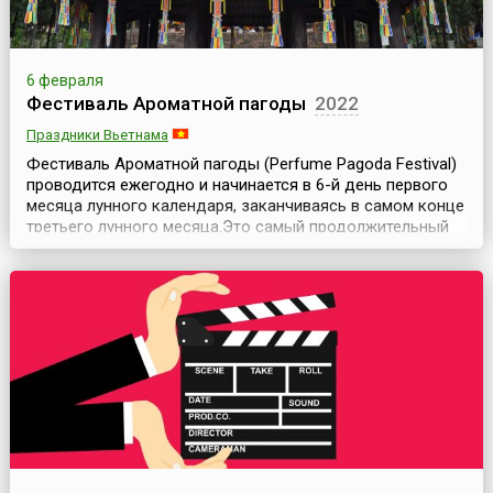
6 февраля
Фестиваль Ароматной пагоды
2022
Праздники Вьетнама
Фестиваль Ароматной пагоды (Perfume Pagoda Festival)
проводится ежегодно и начинается в 6-й день первого
месяца лунного календаря, заканчиваясь в самом конце
третьего лунного месяца.Это самый продолжительный
праздник во Вьетнаме; он продлится более двух
месяцев. Центральным событием праздника является
молитва, произнесенная в древней священной пещере
Хуонг Тич в 15-й день первого месяца лунног...