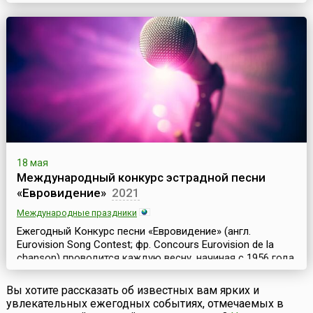
молодежи, к музеям. Он проходит ежегодно в середине
мая, обычно в выходные – в ночь с субботы на
воскресенье, и приурочен к Международному дню
музеев.Ночь музеев – единственное время в году, когда
множеств...
18 мая
Международный конкурс эстрадной песни
«Евровидение»
2021
Международные праздники
Ежегодный Конкурс песни «Евровидение» (англ.
Eurovision Song Contest; фр. Concours Eurovision de la
chanson) проводится каждую весну, начиная с 1956 года
в одной из стран-членов Европейского Вещательного
Союза. С 1995 года это событие происходит в мае
Вы хотите рассказать об известных вам ярких и
месяце, а предшествующие конкурсы проводились как в
увлекательных ежегодных событиях, отмечаемых в
мае, так и в марте, и апреле.В 2026 году первый и второй