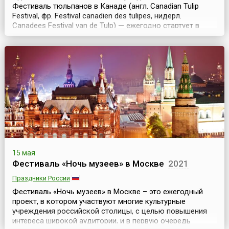
Фестиваль тюльпанов в Канаде (англ. Canadian Tulip
Festival, фр. Festival canadien des tulipes, нидерл.
Canadees Festival van de Tulp) — ежегодно стартует в
Оттаве в первой половине мая и длится около двух
недель. Ежегодно в мае канадская столица утопает в
разноцветном море тюльпанов, которые по давней
традиции посылают в дар Канаде благодарные гол...
15 мая
Фестиваль «Ночь музеев» в Москве
2021
Праздники России
Фестиваль «Ночь музеев» в Москве – это ежегодный
проект, в котором участвуют многие культурные
учреждения российской столицы, с целью повышения
интереса широкой аудитории, и в первую очередь