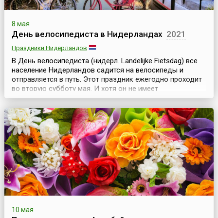
8 мая
День велосипедиста в Нидерландах
2021
Праздники Нидерландов
В День велосипедиста (нидерл. Landelijke Fietsdag) все
население Нидерландов садится на велосипеды и
отправляется в путь. Этот праздник ежегодно проходит
во вторую субботу мая. И хотя он не имеет
официального статуса, но весьма популярен в стране. К
тому же, он совпадает с Днем мельника, поэтому во все
велосипедные маршруты для туристов включаются
посещения ветряных мельниц, которые являются
одним...
10 мая