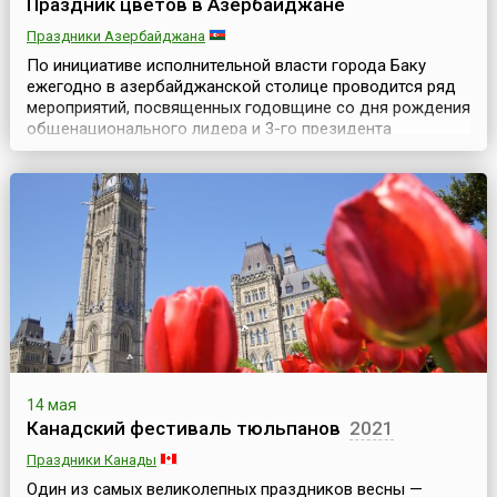
Праздник цветов в Азербайджане
Праздники Азербайджана
По инициативе исполнительной власти города Баку
ежегодно в азербайджанской столице проводится ряд
мероприятий, посвященных годовщине со дня рождения
общенационального лидера и 3-го президента
Азербайджана Гейдара Алиева (10 мая 1923 — 12
декабря 2003).Одним из основных и самых ярких
событий называют Праздник цветов (азерб. Gül
bayramı), который стал проводиться ежегодно с 2000
года, еще при жи...
14 мая
Канадский фестиваль тюльпанов
2021
Праздники Канады
Один из самых великолепных праздников весны —