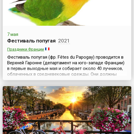
7 мая
Фестиваль попугая
2021
Праздники Франции
Фестиваль попугая (фр. Fêtes du Papogay) проводится в
Верхней Гаронне (департамент на юго-западе Франции)
в первые выходные мая и собирает около 40 лучников,
облаченных в средневековые одежды. Они должны
попасть из лука в семикилограммового попугая,
водруженного на верхушку 45-метровой мачты. Стрелок,
которому удастся сбить птицу, становится королем
праздника. Праздник берет свое начало в сред...