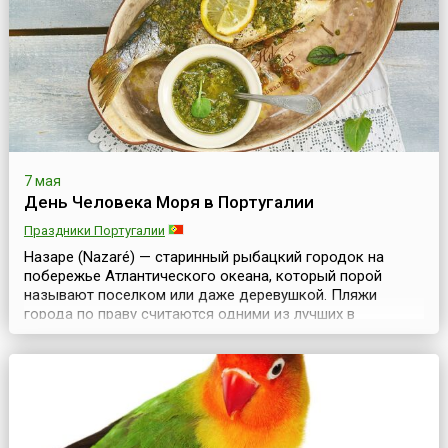
при этом все: от подсчета мест скоплений редких
растений ...
7 мая
День Человека Моря в Португалии
Праздники Португалии
Назаре (Nazaré) — старинный рыбацкий городок на
побережье Атлантического океана, который порой
называют поселком или даже деревушкой. Пляжи
города по праву считаются одними из лучших в
Португалии.Городок давно славится традиционными
костюмами, которые носят рыбаки. Жены рыбаков
традиционно носят головные платки и расшитые
фартуки поверх семи фланелевых юбок различных
цветов. Эти наряды можно у...