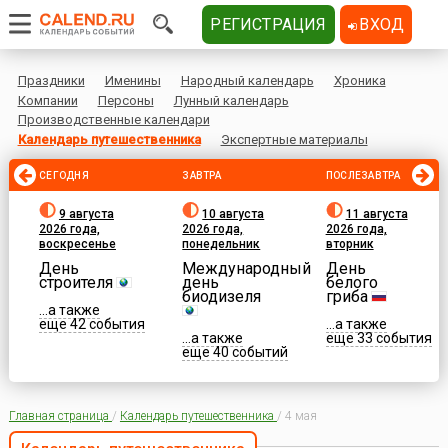
РЕГИСТРАЦИЯ
ВХОД
Праздники
Именины
Народный календарь
Хроника
Компании
Персоны
Лунный календарь
Производственные календари
Календарь путешественника
Экспертные материалы
СЕГОДНЯ
ЗАВТРА
ПОСЛЕЗАВТРА
9 августа
10 августа
11 августа
2026 года,
2026 года,
2026 года,
воскресенье
понедельник
вторник
День
Международный
День
строителя
день
белого
биодизеля
гриба
...а также
еще 42 события
...а также
...а также
еще 33 события
еще 40 событий
Главная страница
/
Календарь путешественника
/
4 мая