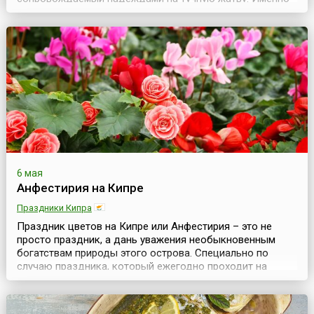
тогда закладываются семена будущего урожая, а
значит и имущественного достатка семьи. Наконец, в
последний месяц весны все вокруг поражает глаз
буйством красок, некогда вызывавшим столько
сказаний об е...
6 мая
Анфестирия на Кипре
Праздники Кипра
Праздник цветов на Кипре или Анфестирия – это не
просто праздник, а дань уважения необыкновенным
богатствам природы этого острова. Специально по
случаю праздника, который ежегодно проходит на
государственном уровне, собирается комиссия ученых-
биологов, которая подводит итоги независимых
исследований жизни флоры своей страны. Учитывается