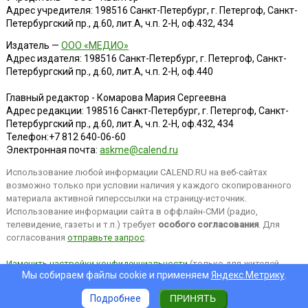
Адрес учредителя: 198516 Санкт-Петербург, г. Петергоф, Санкт-
Петербургский пр., д.60, лит.А, ч.п. 2-Н, оф.432, 434
Издатель —
ООО «МЕДИО»
Адрес издателя: 198516 Санкт-Петербург, г. Петергоф, Санкт-
Петербургский пр., д.60, лит.А, ч.п. 2-Н, оф.440
Главный редактор - Комарова Мария Сергеевна
Адрес редакции:
198516
Санкт-Петербург, г. Петергоф
,
Санкт-
Петербургский пр., д.60, лит.А, ч.п. 2-Н, оф.432, 434
Телефон:
+7 812 640-06-60
Электронная почта:
askme@calend.ru
Использование любой информации CALEND.RU на веб-сайтах
возможно только при условии наличия у каждого скопированного
материала активной гиперссылки на страницу-источник.
Использование информации сайта в оффлайн-СМИ (радио,
телевидение, газеты и т.п.) требует
особого согласования
. Для
согласования
отправьте запрос
.
Изменить настройки конфиденциальности
(только для жителей
Мы собираем файлы cookie и применяем
Яндекс.Метрику
.
EEA).
Подробнее
ПРИНЯТЬ