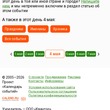
этот день в той или иной стране и городе?
Напишите
полуфиналы состоятся 12 и 14 мая, а...
нам
, и мы непременно включим в раздел статью об
этом событии
А также в этот день 4 мая:
Праздники
Именины
Хроника
Все события
4 мая
1 мая
2 мая
3 мая
5 мая
6 мая
7 мая
О проекте
Продвижение
Реклама
© 2005—2026
Контакты
Информеры
Проект
«Календарь
Условия использования сайта
событий»
Пользовательское соглашение
Политика конфиденциальности
Учредитель — ООО «Квантор»