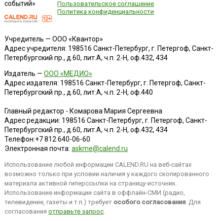
событий»
Пользовательское соглашение
Политика конфиденциальности
Учредитель — ООО «Квантор»
Адрес учредителя: 198516 Санкт-Петербург, г. Петергоф, Санкт-
Петербургский пр., д.60, лит.А, ч.п. 2-Н, оф.432, 434
Издатель —
ООО «МЕДИО»
Адрес издателя: 198516 Санкт-Петербург, г. Петергоф, Санкт-
Петербургский пр., д.60, лит.А, ч.п. 2-Н, оф.440
Главный редактор - Комарова Мария Сергеевна
Адрес редакции:
198516
Санкт-Петербург, г. Петергоф
,
Санкт-
Петербургский пр., д.60, лит.А, ч.п. 2-Н, оф.432, 434
Телефон:
+7 812 640-06-60
Электронная почта:
askme@calend.ru
Использование любой информации CALEND.RU на веб-сайтах
возможно только при условии наличия у каждого скопированного
материала активной гиперссылки на страницу-источник.
Использование информации сайта в оффлайн-СМИ (радио,
телевидение, газеты и т.п.) требует
особого согласования
. Для
согласования
отправьте запрос
.