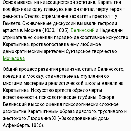
Основываясь на классицистской эстетике, Каратыгин
подчёркивал одну главную, как он считал, черту героя –
ревность Отелло, стремление захватить престол – у
Гамлета. Оживлённые дискуссии вызвали гастроли
артиста в Москве (1833, 1835).
Белинский
и Надеждин
отрицательно оценили парадно-декоративное искусство
Каратыгина, противопоставив ему любимое
демократическим зрителем бунтарское творчество
Мочалова
.
Общий процесс развития реализма, статьи Белинского,
поездки в Москву, совместные выступления со
многими мастерами реалистической школы влияли на
Каратыгина. Искусство артиста обрело черты
естественности, психологические глубины. Вскоре
Белинский высоко оценил психологически сложное
раскрытие Каратыгиным образа дряхлого, трусливого и
жестокого Людовика XI («Заколдованный дом»
Ауфенберга, 1836).