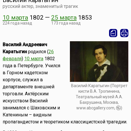
Василий Каратыгин
русский актер, знаменитый трагик
10 марта
1802
—
25 марта
1853
224 года назад
173 года назад
Василий Андреевич
Каратыгин
родился (
26
февраля
)
10 марта
1802
года в Петербурге. Учился
в Горном кадетском
корпусе, служил в
Василий Каратыгин (Портрет
департаменте внешней
кисти В.А. Тропинина,
торговли. Актёрским
Театральный музей А.А.
искусством Василий
Бахрушина, Москва,
занимался с Шаховским и
www.abcgallery.com,
)
Катениным – видным
пропагандистом и теоретиком классицистской трагедии.