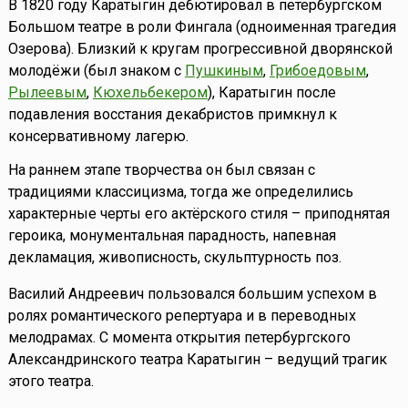
В 1820 году Каратыгин дебютировал в петербургском
Большом театре в роли Фингала (одноименная трагедия
Озерова). Близкий к кругам прогрессивной дворянской
молодёжи (был знаком с
Пушкиным
,
Грибоедовым
,
Рылеевым
,
Кюхельбекером
), Каратыгин после
подавления восстания декабристов примкнул к
консервативному лагерю.
На раннем этапе творчества он был связан с
традициями классицизма, тогда же определились
характерные черты его актёрского стиля – приподнятая
героика, монументальная парадность, напевная
декламация, живописность, скульптурность поз.
Василий Андреевич пользовался большим успехом в
ролях романтического репертуара и в переводных
мелодрамах. С момента открытия петербургского
Александринского театра Каратыгин – ведущий трагик
этого театра.