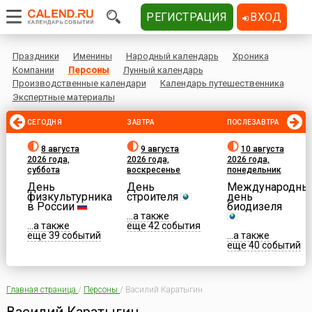
РЕГИСТРАЦИЯ
ВХОД
Праздники
Именины
Народный календарь
Хроника
Компании
Персоны
Лунный календарь
Производственные календари
Календарь путешественника
Экспертные материалы
СЕГОДНЯ
ЗАВТРА
ПОСЛЕЗАВТРА
8 августа
9 августа
10 августа
2026 года,
2026 года,
2026 года,
суббота
воскресенье
понедельник
День
День
Международны
физкультурника
строителя
день
в России
биодизеля
...а также
...а также
еще 42 события
еще 39 событий
...а также
еще 40 событий
Главная страница
/
Персоны
/
Василий Каратыгин