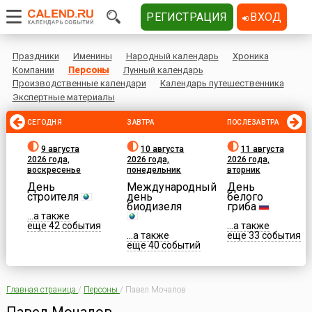
РЕГИСТРАЦИЯ
ВХОД
Праздники
Именины
Народный календарь
Хроника
Компании
Персоны
Лунный календарь
Производственные календари
Календарь путешественника
Экспертные материалы
СЕГОДНЯ
ЗАВТРА
ПОСЛЕЗАВТРА
9 августа
10 августа
11 августа
2026 года,
2026 года,
2026 года,
воскресенье
понедельник
вторник
День
Международный
День
строителя
день
белого
биодизеля
гриба
...а также
еще 42 события
...а также
...а также
еще 33 события
еще 40 событий
Главная страница
/
Персоны
/
Павел Мочалов