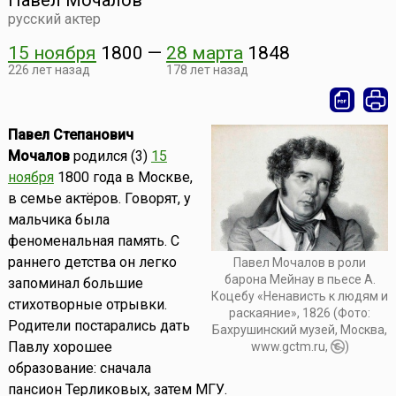
Павел Мочалов
русский актер
15 ноября
1800
—
28 марта
1848
226 лет назад
178 лет назад
Павел Степанович
Мочалов
родился (3)
15
ноября
1800 года в Москве,
в семье актёров. Говорят, у
мальчика была
феноменальная память. С
раннего детства он легко
Павел Мочалов в роли
барона Мейнау в пьесе А.
запоминал большие
Коцебу «Ненависть к людям и
стихотворные отрывки.
раскаяние», 1826 (Фото:
Родители постарались дать
Бахрушинский музей, Москва,
Павлу хорошее
www.gctm.ru,
)
образование: сначала
пансион Терликовых, затем МГУ.