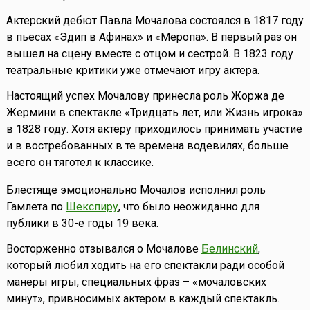
Актерский дебют Павла Мочалова состоялся в 1817 году
в пьесах «Эдип в Афинах» и «Меропа». В первый раз он
вышел на сцену вместе с отцом и сестрой. В 1823 году
театральные критики уже отмечают игру актера.
Настоящий успех Мочалову принесла роль Жоржа де
Жермини в спектакле «Тридцать лет, или Жизнь игрока»
в 1828 году. Хотя актеру приходилось принимать участие
и в востребованных в те времена водевилях, больше
всего он тяготел к классике.
Блестяще эмоционально Мочалов исполнил роль
Гамлета по
Шекспиру
, что было неожиданно для
публики в 30-е годы 19 века.
Восторженно отзывался о Мочалове
Белинский
,
который любил ходить на его спектакли ради особой
манеры игры, специальных фраз – «мочаловских
минут», привносимых актером в каждый спектакль.