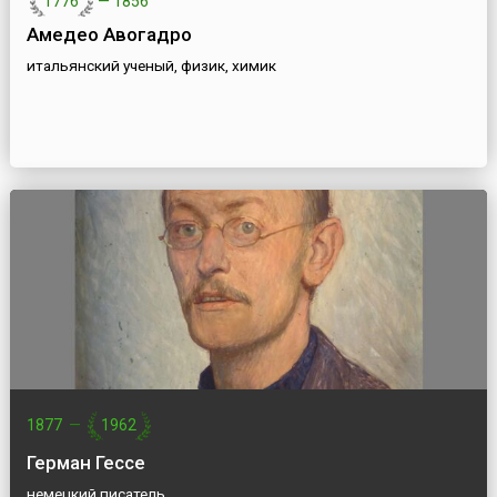
1776
—
1856
Амедео Авогадро
итальянский ученый, физик, химик
1877
—
1962
Герман Гессе
немецкий писатель