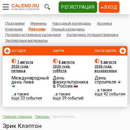
РЕГИСТРАЦИЯ
ВХОД
Праздники
Именины
Народный календарь
Хроника
Компании
Персоны
Лунный календарь
Производственные календари
Календарь путешественника
Экспертные материалы
СЕГОДНЯ
ЗАВТРА
ПОСЛЕЗАВТРА
7 августа
8 августа
9 августа
2026 года,
2026 года,
2026 года,
пятница
суббота
воскресенье
Международный
День
День
день пива
физкультурника
строителя
в России
...а также
...а также
...а также
еще 42 события
еще 33 события
еще 39 событий
Главная страница
/
Персоны
/
Эрик Клэптон
Эрик Клэптон