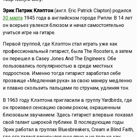
Эрик Патрик Клэптон
(англ. Eric Patrick Clapton) родился
30 марта
1945 года в английском городе Рипли. В 14 лет
он всерьез увлекся блюзом и начал самостоятельно
учиться игре на гитаре.
Первой группой, где Клэптон стал играть уже как
профессиональный гитарист, была The Roosters, а затем
он перешел в Casey Jones And The Engineers. Обе
пользовались популярностью в среде местных
подростков. Именно тогда гитарист заработал себе
прозвище «Медленная рука» за свою манеру медленно
и плавно скользить пальцами по струнам, удлиняя тон.
В 1963 году Клэптона пригласили в группу Yardbirds, где
он произвел сенсацию своим роком, окрашенным
блюзовым звучанием. Здесь гитарист впервые показал
свой талант широкой публике. В последующие годы
Эрик работал в группах Bluesbreakers, Cream и Blind Faith,
где его талант раскрылся еще ярче и не только как