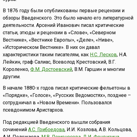
В 1876 году были опубликованы первые рецензии и
обзоры Введенского. Это было начало его литературной
деятельности. Арсений Иванович писал критические
статьи, этюды и рецензии в «Слове», «Северном
Вестнике», «Вестнике Европы», «Деле», «Ниве»,
«Историческом Вестнике». В них он давал
характеристики таким писателям, как
Н.С. Лесков
, Н.А.
Лейкин, граф Салиас, Всеволод Крестовский, В.Г.
Короленко,
Ф.М. Достоевский
, В.М. Гаршин и многим
другим.
В начале 1880-х годов писал критические фельетоны в
«Порядке», «Голосе», «Русских Ведомостях», позднее –
сотрудничал в «Новом Времени». Пользовался
псевдонимом Аристархов.
Под редакцией Введенского вышли собрания
сочинений
А.С. Грибоедова
, И.И. Козлова, А.В. Кольцова,
А.И. Полежаева,
М.В. Ломоносова
,
Д.И. Фонвизина
,