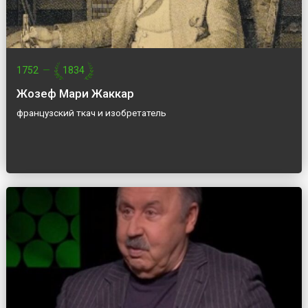
1752
—
1834
Жозеф Мари Жаккар
французский ткач и изобретатель