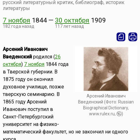
русский литературный критик, библиограф, историк
литературы
7 ноября
1844
—
30 октября
1909
182 года назад
117 лет назад
Арсений Иванович
Введенский
родился (
26
октября
)
7 ноября
1844 года
в Тверской губернии. В
1875 году он окончил
духовное училище, позже
тверскую семинарию. В
Арсений Иванович
1865 году Арсений
Введенский (Фото: Russian
Biographical Dictionary,
Иванович поступил в
www.rulex.ru,
)
Санкт-Петербургский
университет на физико-
математический факультет, но не закончил ни одного
курса.