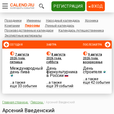
РЕГИСТРАЦИЯ
ВХОД
Праздники
Именины
Народный календарь
Хроника
Компании
Персоны
Лунный календарь
Производственные календари
Календарь путешественника
Экспертные материалы
СЕГОДНЯ
ЗАВТРА
ПОСЛЕЗАВТРА
7 августа
8 августа
9 августа
2026 года,
2026 года,
2026 года,
пятница
суббота
воскресенье
Международный
День
День
день пива
физкультурника
строителя
в России
...а также
...а также
...а также
еще 42 события
еще 33 события
еще 39 событий
Главная страница
/
Персоны
/
Арсений Введенский
Арсений Введенский