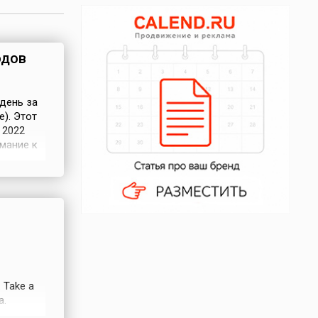
одов
день за
e). Этот
 2022
мание к
ения
еты о
ежному
 Take a
а.