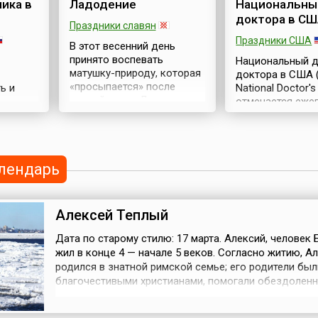
ика в
Ладодение
Национальны
доктора в С
Праздники славян
Праздники США
В этот весенний день
принято воспевать
Национальный 
матушку-природу, которая
доктора в США (
«просыпается» после
ь и
National Doctor's
долгой зимы. Другими
отмечается еже
словами — это праздник
марта, начиная с
весны и тепла, который
ерам
Резолюция о ег
славяне отмечали в честь
родных
учреждении бы
богини славянского
енником
подписана 30 ок
лендарь
пантеона Лады —
ают
года Президен
покровительницы любви и
Дж. Бушем, а та
брака. Некоторые
елия
официально од
исследователи считают,
Конгрессом и Се
Алексей Теплый
что Лада является одной
тых
в действительно
из двух богинь-рожениц
могут
отмечать День 
Дата по старому стилю: 17 марта. Алексий, человек 
(аналогичные божества
ецы,
стали задолго д
жил в конце 4 — начале 5 веков. Согласно житию, А
есть в пантеонах почти
официальная А
родился в знатной римской семье; его родители был
всех индоевропейских
по
признала этот д
благочестивыми христианами, помогали обездолен
народов)...
национальным. 
нуждающимся. В ночь после свадьбы Алексий поки
ка
уносит на...
и молодую жену и отплыл на восток, постепенно
.