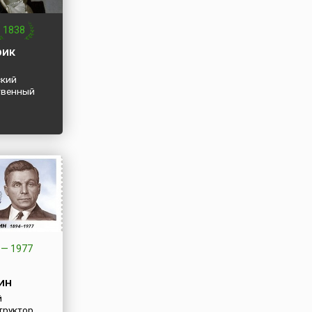
стоялась
 года в
1838
Доме кино.
рик
кий
твенный
—
1977
ин
й
труктор,