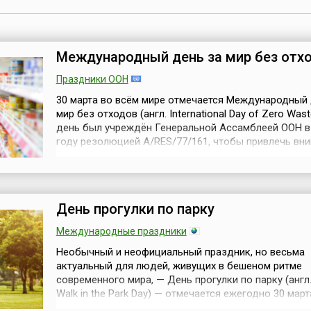
Международный день за мир без отх
Праздники ООН
30 марта во всём мире отмечается Международный 
мир без отходов (англ. International Day of Zero Wast
день был учреждён Генеральной Ассамблеей ООН в
году резолюцией A/RES/77/161, чтобы привлечь вни
растущей проблеме мусора и чрезмерного потребл
ресурсов. Цель дня – напомнить всем жителям план
необходимости перехода к более разумному и бер
образу жизни....
День прогулки по парку
Международные праздники
Необычный и неофициальный праздник, но весьма
актуальный для людей, живущих в бешеном ритме
современного мира, — День прогулки по парку (англ.
Walk in the Park Day) — отмечается ежегодно 30 март
Главная цель этого Дня, — конечно же, привлечение