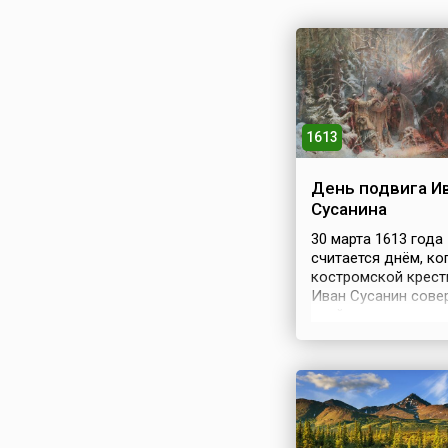
1613
День подвига И
Сусанина
30 марта 1613 года
считается днём, ко
костромской крест
Иван Сусанин сове
свой подвиг, воспе
историками, поэтам
ставший центральн
фигурой одного из
известнейших
музыкальных
произведений пери