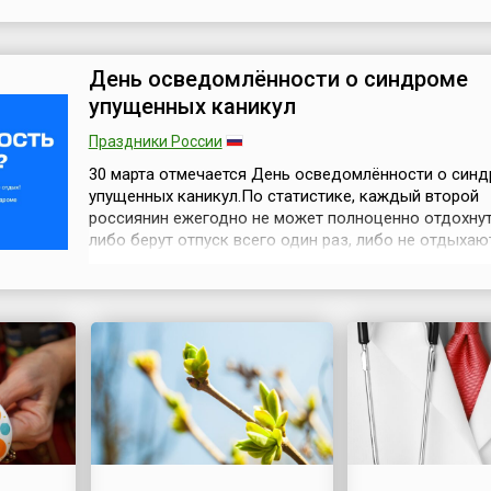
внимания всех горожан к такому обычному и, казал
очевидному способу отдыха, как прогулка по парку
секрет, что многие жители мега...
День осведомлённости о синдроме
упущенных каникул
Праздники России
30 марта отмечается День осведомлённости о син
упущенных каникул.По статистике, каждый второй
россиянин ежегодно не может полноценно отдохнут
либо берут отпуск всего один раз, либо не отдыхаю
вообще. Эти данные приводит сервис для покупки
авиабилетов «Авиасейлс». При этом баланс работы 
– важная составляющая физического и ментальног
здоровья. Участники исследования, ...