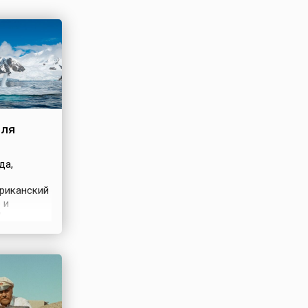
мля
да,
ериканский
 и
Чарльз
les Wilkes)
ь
А.
ритория в
рктиде –
дели и