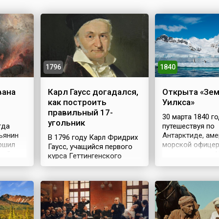
1796
1840
вана
Карл Гаусс догадался,
Открыта «Зе
как построить
Уилкса»
правильный 17-
30 марта 1840 го
угольник
гда
путешествуя по
ьянин
Антарктиде, ам
В 1796 году Карл Фридрих
ршил
морской офицер
Гаусс, учащийся первого
тый
исследователь 
курса Геттингенского
и и
Уилкс (англ. Char
университета, решил
ой
объявил её част
задачу, перед которой
территорией СШ
математическая наука
Позднее эта тер
пасовала более двух с
Восточной Анта
лишним тысяч лет.
ода
между Землёй А
Несмотря на то, что еще