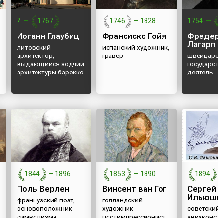
посвящен скончавшемуся
руководства со
тремя годами ранее...
ло
14 декабря 1969
?
—
1767
1746
—
1828
1754
—
ленинградском 
Премьер...
Иоганн Глаубиц
Франсиско Гойя
Фреде
Лагарп
литовский
испанский художник,
архитектор,
гравер
швейцарс
выдающийся зодчий
государс
архитектуры барокко
деятель
1844
—
1896
1853
—
1890
1894
Поль Верлен
Винсент ван Гог
Сергей
Ильюш
французский поэт,
голландский
основоположник
художник-
советски
символизма
постимпрессионист
авиаконс