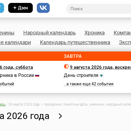
енины
Народный календарь
Хроника
Компа
е календари
Календарь путешественника
Эксп
ЗАВТРА
6 года, суббота
9 августа 2026 года, воскр
рника в России
День строителя
 событий
...а также еще 42 события
арь
/
30 марта 2026 года — праздники, памятные даты, именины, народный кален
а 2026 года