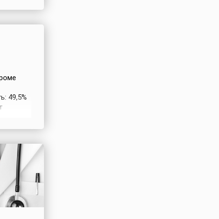
ось бы,
.Не
дроме
ь: 49,5%
т
и отдыха
о