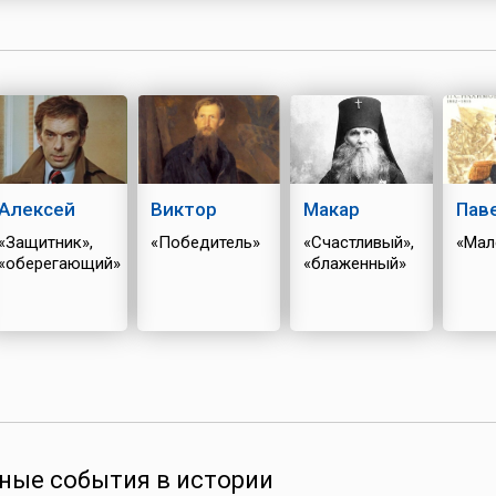
добравшись до города Эдессы на территории ныне
Турции.В течение 17 лет он жи...
Алексей
Виктор
Макар
Пав
«Защитник»,
«Победитель»
«Счастливый»,
«Мал
«оберегающий»
«блаженный»
ные события в истории