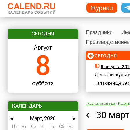
Журнал
Праздники
Им
СЕГОДНЯ
Производственны
Август
8
СЕГОДНЯ
8 августа 202
День физкульту
суббота
...а также еще 39
Главная страница
/
Календ
КАЛЕНДАРЬ
30 март
Март, 2026
◀
▶
Пн
Вт
Ср
Чт
Пт
Сб
Вс