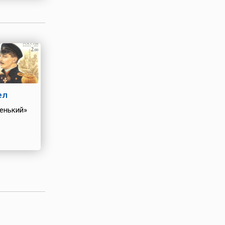
шней
ел
енький»