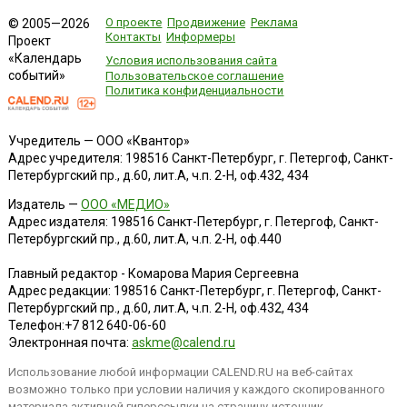
О проекте
Продвижение
Реклама
© 2005—2026
Контакты
Информеры
Проект
«Календарь
Условия использования сайта
событий»
Пользовательское соглашение
Политика конфиденциальности
Учредитель — ООО «Квантор»
Адрес учредителя: 198516 Санкт-Петербург, г. Петергоф, Санкт-
Петербургский пр., д.60, лит.А, ч.п. 2-Н, оф.432, 434
Издатель —
ООО «МЕДИО»
Адрес издателя: 198516 Санкт-Петербург, г. Петергоф, Санкт-
Петербургский пр., д.60, лит.А, ч.п. 2-Н, оф.440
Главный редактор - Комарова Мария Сергеевна
Адрес редакции:
198516
Санкт-Петербург, г. Петергоф
,
Санкт-
Петербургский пр., д.60, лит.А, ч.п. 2-Н, оф.432, 434
Телефон:
+7 812 640-06-60
Электронная почта:
askme@calend.ru
Использование любой информации CALEND.RU на веб-сайтах
возможно только при условии наличия у каждого скопированного
материала активной гиперссылки на страницу-источник.