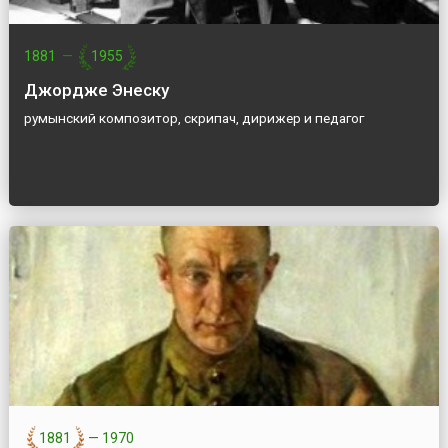
1881
—
1955
Джордже Энеску
румынский композитор, скрипач, дирижер и педагог
1881
—
1970