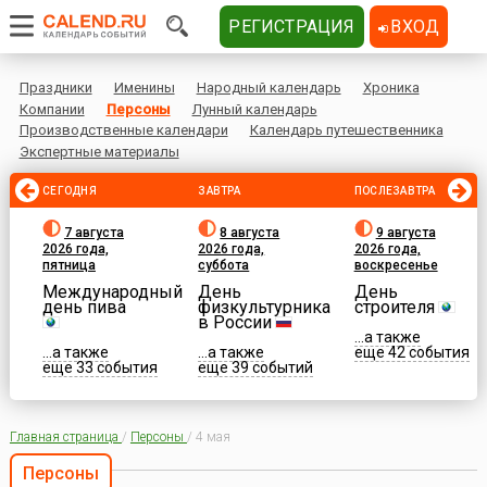
РЕГИСТРАЦИЯ
ВХОД
Праздники
Именины
Народный календарь
Хроника
Компании
Персоны
Лунный календарь
Производственные календари
Календарь путешественника
Экспертные материалы
СЕГОДНЯ
ЗАВТРА
ПОСЛЕЗАВТРА
7 августа
8 августа
9 августа
2026 года,
2026 года,
2026 года,
пятница
суббота
воскресенье
Международный
День
День
день пива
физкультурника
строителя
в России
...а также
...а также
...а также
еще 42 события
еще 33 события
еще 39 событий
Главная страница
/
Персоны
/
4 мая
Персоны