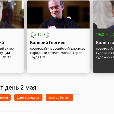
р. 1953
1963
—
ий
Валерий Гергиев
Валент
ий актер
советский и российский дирижер,
советский
едущий,
Народный артист России, Герой
художник-
 РСФСР
Труда РФ
художник 
т день 2 мая:
нины
Дни городов
Все события