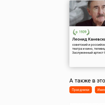
р. 1939
Леонид Каневск
советский и российск
театра и кино, телев
Заслуженный артист
А также в это
Праздники
Име