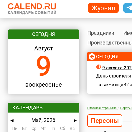
Журнал
Праздники
Им
СЕГОДНЯ
Производственны
Август
9
СЕГОДНЯ
9 августа 20
День строителя
воскресенье
...а также еще 42
КАЛЕНДАРЬ
Главная страница
/
Персо
Май, 2026
Персоны
◀
▶
Пн
Вт
Ср
Чт
Пт
Сб
Вс