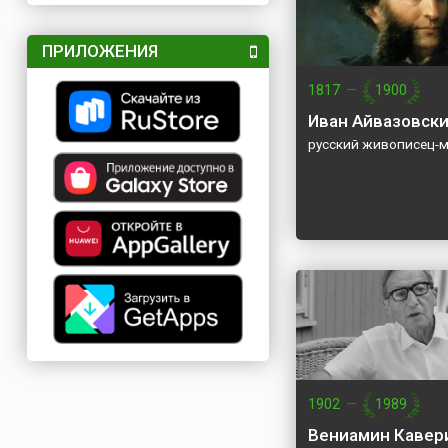
ПРИЛОЖЕНИЯ
1817
—
1900
Иван Айвазовск
русский живописец-
1902
—
1989
Вениамин Кавер