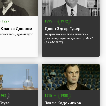
—
1927
1895
—
1972
 Клапка Джером
Джон Эдгар Гувер
 писатель, драматург
американский политический
деятель, первый директор ФБР
(1924-1972)
1986
1915
—
1988
Гаузе
Павел Кадочников