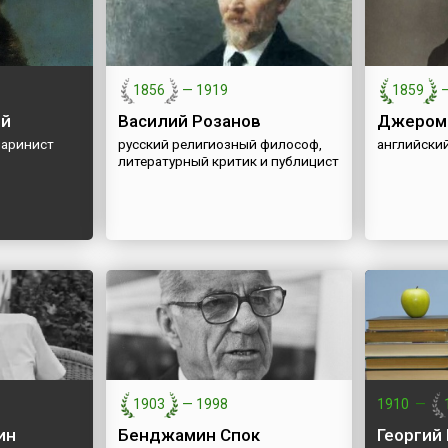
1856
—
1919
1859
ий
Василий Розанов
Джером
маринист
русский религиозный философ,
английский
литературный критик и публицист
1903
—
1998
1910
—
ин
Бенджамин Спок
Георгий 