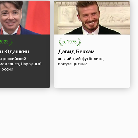
2023
р. 1975
ин Юдашкин
Дэвид Бекхэм
 и российский
английский футболист,
модельер, Народный
полузащитник
России