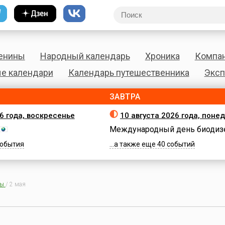
енины
Народный календарь
Хроника
Компа
е календари
Календарь путешественника
Эксп
ЗАВТРА
26 года, воскресенье
10 августа 2026 года, поне
Международный день биодиз
 события
...а также еще 40 событий
ны
/
2 мая