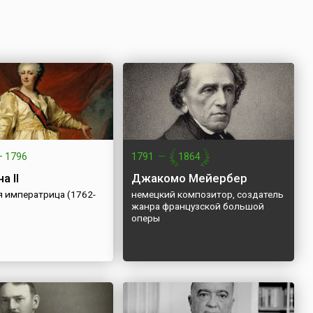
—
1796
1791
—
1864
а II
Джакомо Мейербер
я императрица (1762-
немецкий композитор, создатель
жанра французской большой
оперы