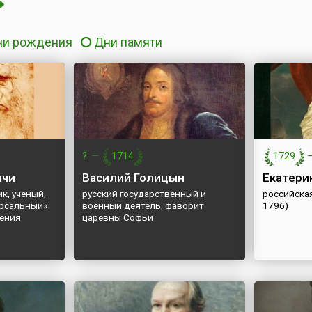
ни рождения
Дни памяти
?
—
1714
1729
нчи
Василий Голицын
Екатерин
к, ученый,
русский государственный и
российска
ерсальный»
военный деятель, фаворит
1796)
дения
царевны Софьи