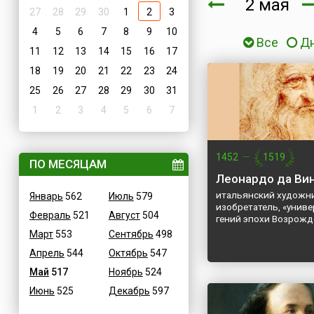
2 мая
27
28
29
30
1
2
3
4
5
6
7
8
9
10
Все
Д
11
12
13
14
15
16
17
18
19
20
21
22
23
24
25
26
27
28
29
30
31
1
2
3
4
5
6
7
1452
—
1519
ПО МЕСЯЦАМ
Леонардо да Ви
итальянский художни
Январь
562
Июль
579
изобретатель, «унив
Февраль
521
Август
504
гений эпохи Возрож
Март
553
Сентябрь
498
Апрель
544
Октябрь
547
Май
517
Ноябрь
524
Июнь
525
Декабрь
597