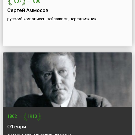
1837
—
1886
Сергей Аммосов
русский живописец-пейзажист, передвижник
1862
—
1910
О’Генри