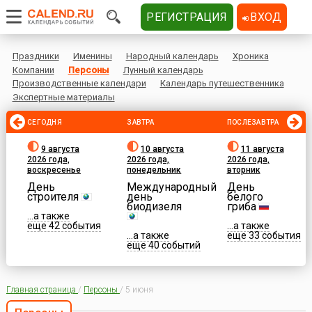
РЕГИСТРАЦИЯ
ВХОД
Праздники
Именины
Народный календарь
Хроника
Компании
Персоны
Лунный календарь
Производственные календари
Календарь путешественника
Экспертные материалы
СЕГОДНЯ
ЗАВТРА
ПОСЛЕЗАВТРА
9 августа
10 августа
11 августа
2026 года,
2026 года,
2026 года,
воскресенье
понедельник
вторник
День
Международный
День
строителя
день
белого
биодизеля
гриба
...а также
еще 42 события
...а также
...а также
еще 33 события
еще 40 событий
Главная страница
/
Персоны
/
5 июня