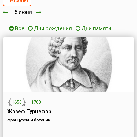
Персоны
5 июня
Все
Дни рождения
Дни памяти
1656
—
1708
Жозеф Турнефор
французский ботаник