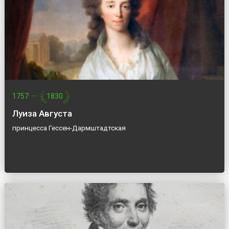
1757
—
1830
Луиза Августа
принцесса Гессен-Дармштадтская