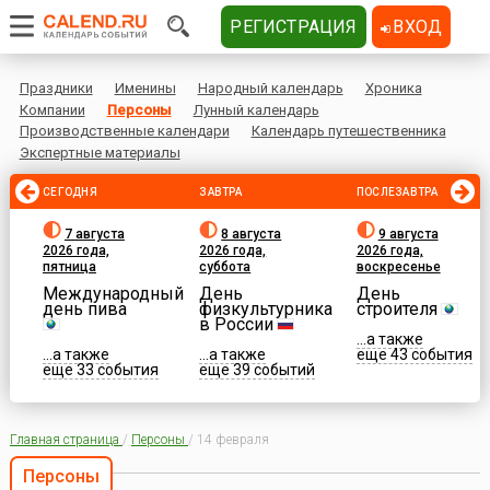
РЕГИСТРАЦИЯ
ВХОД
Праздники
Именины
Народный календарь
Хроника
Компании
Персоны
Лунный календарь
Производственные календари
Календарь путешественника
Экспертные материалы
СЕГОДНЯ
ЗАВТРА
ПОСЛЕЗАВТРА
7 августа
8 августа
9 августа
2026 года,
2026 года,
2026 года,
пятница
суббота
воскресенье
Международный
День
День
день пива
физкультурника
строителя
в России
...а также
...а также
...а также
еще 43 события
еще 33 события
еще 39 событий
Главная страница
/
Персоны
/
14 февраля
Персоны