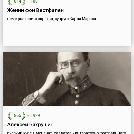
1814
—
1881
Женни фон Вестфален
немецкая аристократка, супруга Карла Маркса
1865
—
1929
Алексей Бахрушин
русский купец, меценат, создатель литературно-театрального