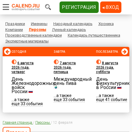
РЕГИСТРАЦИЯ
ВХОД
Праздники
Именины
Народный календарь
Хроника
Компании
Персоны
Лунный календарь
Производственные календари
Календарь путешественника
Экспертные материалы
СЕГОДНЯ
ЗАВТРА
ПОСЛЕЗАВТРА
6 августа
7 августа
8 августа
2026 года,
2026 года,
2026 года,
четверг
пятница
суббота
День
Международный
День
Железнодорожных
день пива
физкультурника
войск
в России
России
...а также
...а также
...а также
еще 33 события
еще 41 событие
еще 33 события
Главная страница
/
Персоны
/
12 февраля