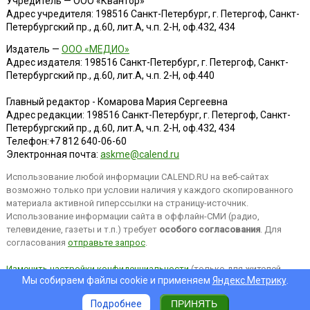
Учредитель — ООО «Квантор»
Адрес учредителя: 198516 Санкт-Петербург, г. Петергоф, Санкт-
Петербургский пр., д.60, лит.А, ч.п. 2-Н, оф.432, 434
Издатель —
ООО «МЕДИО»
Адрес издателя: 198516 Санкт-Петербург, г. Петергоф, Санкт-
Петербургский пр., д.60, лит.А, ч.п. 2-Н, оф.440
Главный редактор - Комарова Мария Сергеевна
Адрес редакции:
198516
Санкт-Петербург, г. Петергоф
,
Санкт-
Петербургский пр., д.60, лит.А, ч.п. 2-Н, оф.432, 434
Телефон:
+7 812 640-06-60
Электронная почта:
askme@calend.ru
Использование любой информации CALEND.RU на веб-сайтах
возможно только при условии наличия у каждого скопированного
материала активной гиперссылки на страницу-источник.
Использование информации сайта в оффлайн-СМИ (радио,
телевидение, газеты и т.п.) требует
особого согласования
. Для
согласования
отправьте запрос
.
Изменить настройки конфиденциальности
(только для жителей
Мы собираем файлы cookie и применяем
Яндекс.Метрику
.
EEA).
Подробнее
ПРИНЯТЬ