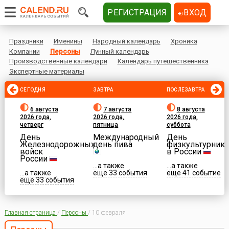
РЕГИСТРАЦИЯ
ВХОД
Праздники
Именины
Народный календарь
Хроника
Компании
Персоны
Лунный календарь
Производственные календари
Календарь путешественника
Экспертные материалы
СЕГОДНЯ
ЗАВТРА
ПОСЛЕЗАВТРА
6 августа
7 августа
8 августа
2026 года,
2026 года,
2026 года,
четверг
пятница
суббота
День
Международный
День
Железнодорожных
день пива
физкультурника
войск
в России
России
...а также
...а также
...а также
еще 33 события
еще 41 событие
еще 33 события
Главная страница
/
Персоны
/
10 февраля